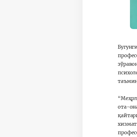
Бугун
профе
зўраво
психол
таъмин
“Меҳрл
ота-он
қайтар
хизмат
профес