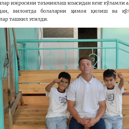
лар ижросини таъминлаш юзасидан кенг кўламли а
дан, вилоятда болаларни ҳимоя қилиш ва қўлл
лар ташкил этилди.