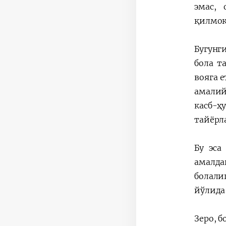
эмас,
қилмоқ
Бугунг
бола т
вояга 
амалий
касб-ҳ
тайёрл
Бу эса
амалда
болали
йўлида
Зеро, 