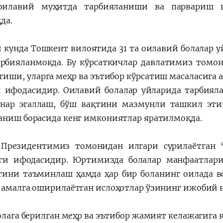
 оилавий муҳитда тарбияланиши ва парвариш
да.
и кунда Тошкент вилоятида 31 та оилавий болалар 
арбияланмоқда. Бу кўрсаткичлар давлатимиз томо
етиши, уларга меҳр ва эътибор кўрсатиш масаласига
 ифодасидир. Оилавий болалар уйларида тарбияла
унар эгаллаш, бўш вақтини мазмунли ташкил эти
аниш борасида кенг имкониятлар яратилмоқда.
 Президентимиз томонидан илгари сурилаётган
ги ифодасидир. Юртимизда болалар манфаатлар
гини таъминлаш ҳамда ҳар бир боланинг оилада в
 амалга оширилаётган ислоҳотлар ўзининг ижобий 
болага берилган меҳр ва эътибор жамият келажагига 