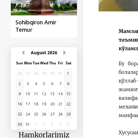
Sohibqiron Amir
O‘zbekiston va
Temur
Paragvay hamkorlig
Мамлак
таъмин
кўламл
August
2026
Sun
Mon
Tue
Wed
Thu
Fri
Sat
Бу бо
болала
26
27
28
29
30
31
1
қўллаб
2
3
4
5
6
7
8
жамият
9
10
11
12
13
14
15
вазиф
16
17
18
19
20
21
22
механи
23
24
25
26
27
28
29
манфаа
30
31
1
2
3
4
5
Хусуса
Hamkorlarimiz