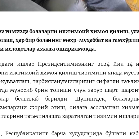
Huquqiy targʻibot
O‘zbekiston va
i
Yaponiya hamkorl
атимизда болаларни ижтимоий ҳимоя қилиш, ула
лаш, ҳар бир боланинг меҳр-муҳаббат ва ғамхўрли
и ислоҳотлар амалга оширилмоқда.
радаги ишлар Президентимизнинг
2024 йил 14 н
рни ижтимоий ҳимоя қилиш тизимини янада муста
-қувватлаш, тарбияланувчиларнинг сифатли таълим
да муносиб ўрин топиши учун зарур шарт-шарои
алар белгилаб берилди. Шунингдек, болала
змларини жорий этиш, оилага асосланган хизм
тларини таъминлашга қаратилган тизимли ишлар 
н, Республиканинг барча ҳудудларида бўлгани к