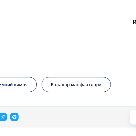
имоий ҳимоя
Болалар манфаатлари