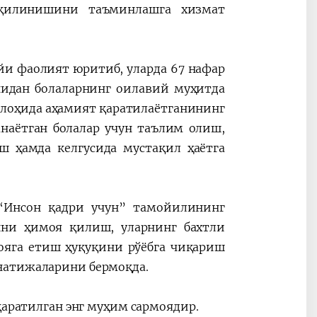
 қилинишини таъминлашга хизмат
уйи фаолият юритиб, уларда 67 нафар
нидан болаларнинг оилавий муҳитда
 алоҳида аҳамият қаратилаётганининг
наётган болалар учун таълим олиш,
ш ҳамда келгусида мустақил ҳаётга
 “Инсон қадри учун” тамойилининг
ини ҳимоя қилиш, уларнинг бахтли
ояга етиш ҳуқуқини рўёбга чиқариш
натижаларини бермоқда.
қаратилган энг муҳим сармоядир.