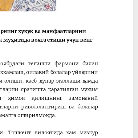
Oʻzbekiston va
Maqolalar
igi
Pokiston hamkorligi
рнинг ҳуқуқ ва манфаатларини
к муҳитида вояга етиши учун кенг
оябрдаги
тегишли фармони билан
ҳкамлаш, оилавий болалар уйларини
 олиши, касб-ҳунар эгаллаши ҳамда
тларни яратишга қаратилган муҳим
рни ҳимоя қилишнинг замонавий
атларни ривожлантириш ва болалар
амалга оширилмоқда.
аби, Тошкент вилоятида ҳам мазкур