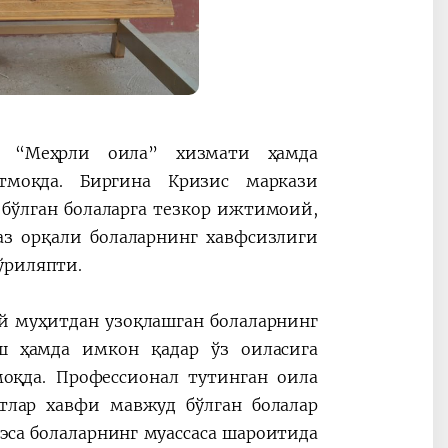
, “Меҳрли оила” хизмати ҳамда
тмоқда. Биргина Кризис маркази
 бўлган болаларга тезкор ижтимоий,
аз орқали болаларнинг хавфсизлиги
ўриляпти.
ий муҳитдан узоқлашган болаларнинг
ш ҳамда имкон қадар ўз оиласига
оқда. Профессионал тутинган оила
тлар хавфи мавжуд бўлган болалар
эса болаларнинг муассаса шароитида