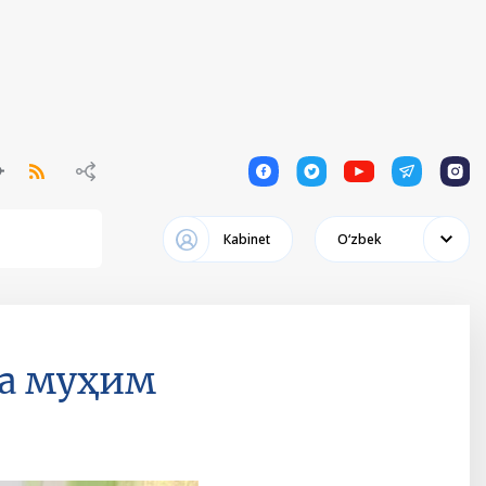
1
1
1
1
1
Кabinet
Oʻzbek
да муҳим