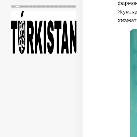
фармон
Жумла
хизмат