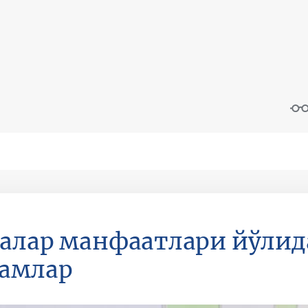
алар манфаатлари йўли
дамлар