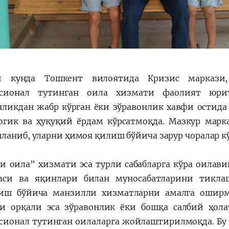
ги кунда Тошкент вилоятида Кризис маркази
ссионал тутинган оила хизмати фаолият юри
нликдан жабр кўрган ёки зўравонлик хавфи остида
огик ва ҳуқуқий ёрдам кўрсатмоқда. Мазкур марк
ланиб, уларни ҳимоя қилиш бўйича зарур чоралар к
и оила” хизмати эса турли сабабларга кўра оилав
аси ва яқинлари билан муносабатларини тикла
иш бўйича манзилли хизматларни амалга оширм
и орқали эса зўравонлик ёки бошқа салбий ҳола
сионал тутинган оилаларга жойлаштирилмоқда. Бу 