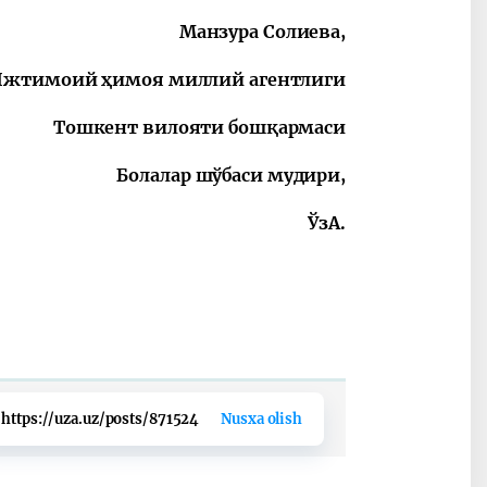
Манзура Солиева,
Ижтимоий ҳимоя миллий агентлиги
Тошкент вилояти бошқармаси
Болалар шўбаси мудири,
ЎзА.
https://uza.uz/posts/871524
Nusxa olish