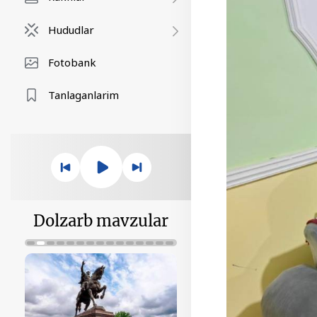
Hududlar
Fotobank
Tanlaganlarim
Dolzarb mavzular