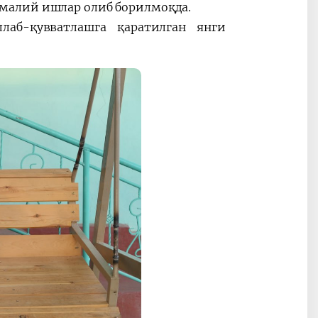
малий ишлар олиб борилмоқда.
аб-қувватлашга қаратилган янги