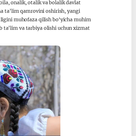
a, onalik, otalik va bolalik davlat
 ta’lim qamrovini oshirish, yangi
atligini muhofaza qilish bo‘yicha muhim
b ta’lim va tarbiya olishi uchun xizmat