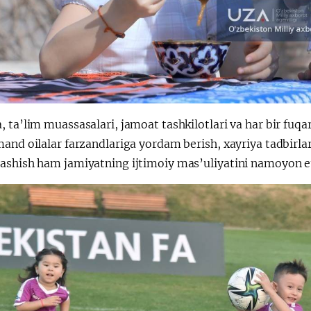
 ta’lim muassasalari, jamoat tashkilotlari va har bir fuqa
and oilalar farzandlariga yordam berish, xayriya tadbirlar
ashish ham jamiyatning ijtimoiy mas’uliyatini namoyon e