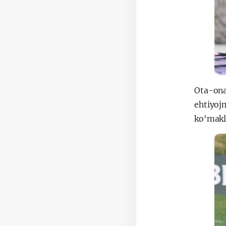
Ota-ona,
ehtiyojm
ko‘makl