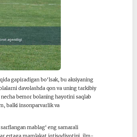
qida gapiradigan bo‘lsak, bu aksiyaning
olalarni davolashda qon va uning tarkibiy
bir necha bemor bolaning hayotini saqlab
, balki insonparvarlik va
ga sarflangan mablag‘ eng samarali
ar ertaga mamlakat iqtisodiyotini, ilm-