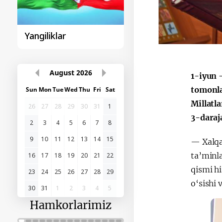
Sohibqiron Amir
O‘zbekiston va
Temur
Paragvay hamkorlig
1-iyun 
August
2026
tomonla
Sun
Mon
Tue
Wed
Thu
Fri
Sat
Millatl
3-daraj
26
27
28
29
30
31
1
2
3
4
5
6
7
8
— Xalqar
9
10
11
12
13
14
15
ta’minla
16
17
18
19
20
21
22
qismi h
o‘sishi
23
24
25
26
27
28
29
30
31
1
2
3
4
5
Hamkorlarimiz