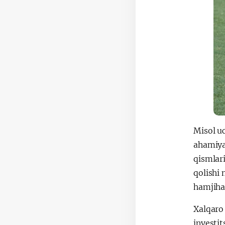
Misol u
ahamiyat
qismlari
qolishi
hamjihat
Xalqaro 
investi