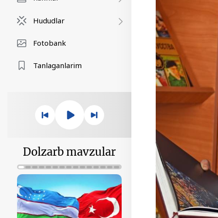
Hududlar
Fotobank
Tanlaganlarim
Dolzarb mavzular