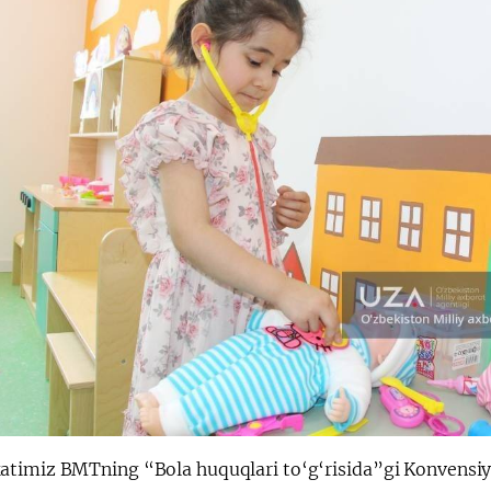
timiz BMTning “Bola huquqlari to‘g‘risida”gi Konvensiyas