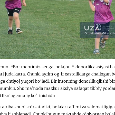
chun, “Bor mehrimiz senga, bolajon!” donorlik aksiyasi ha
i juda katta. Chunki ayrim og‘ir xastaliklarga chalingan b
ga ehtiyoj yuqori bo‘ladi. Bir insonning donorlik qilishi 
 mumkin. Shu ma’noda mazkur aksiya nafaqat tibbiy yordam
likning amaliy ko‘rinishidir.
tajriba shuni ko‘rsatadiki, bolalar ta’limi va salomatligi
tsiya hisoblanadi. Chunki bugun maktabda o‘qiyotgan bolal