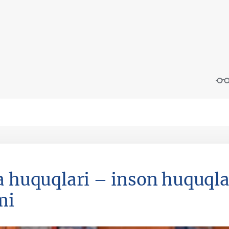
a huquqlari – inson huquqla
mi