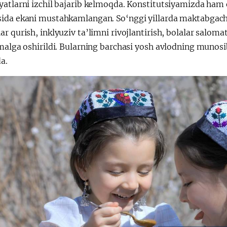
atlarni izchil bajarib kelmoqda. Konstitutsiyamizda ham oil
ida ekani mustahkamlangan. So‘nggi yillarda maktabgacha
r qurish, inklyuziv ta’limni rivojlantirish, bolalar salom
malga oshirildi. Bularning barchasi yosh avlodning munosi
a.