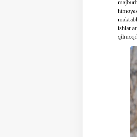
majburiy
himoyas
maktabla
ishlar a
qilmoqd