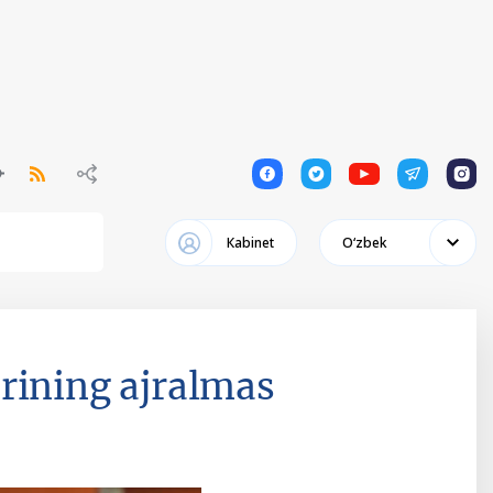
1
1
1
1
1
Кabinet
Oʻzbek
rining ajralmas