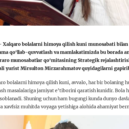
Huquqiy targʻibot
O‘zbekiston va
i
Yaponiya hamkorl
– Xalqaro bolalarni himoya qilish kuni munosabati bilan 
ma qo‘llab-quvvatlash va mamlakatimizda bu borada ama
araro munosabatlar qo‘mitasining Strategik rejalashtiris
ali yurist Mirsulton Mirzarahmatov quyidagilarni gapiri
o bolalarni himoya qilish kuni, avvalo, har bir bolaning h
sh masalalariga jamiyat e’tiborini qaratish kunidir. Bola
isoblanadi. Shuning uchun ham bugungi kunda dunyo davlatl
 va xavfsiz muhitda voyaga yetishiga alohida ahamiyat be