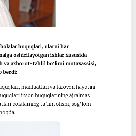
Oʻzbekiston va
Maqolalar
igi
Pokiston hamkorligi
bolalar huquqlari, ularni har
lga oshirilayotgan ishlar xususida
h va axborot-tahlil bo‘limi mutaxassisi,
b berdi:
uquqlari, manfaatlari va farovon hayotini
 huquqlari inson huquqlarining ajralmas
ari bolalarning ta’lim olishi, sog‘lom
rmoqda.