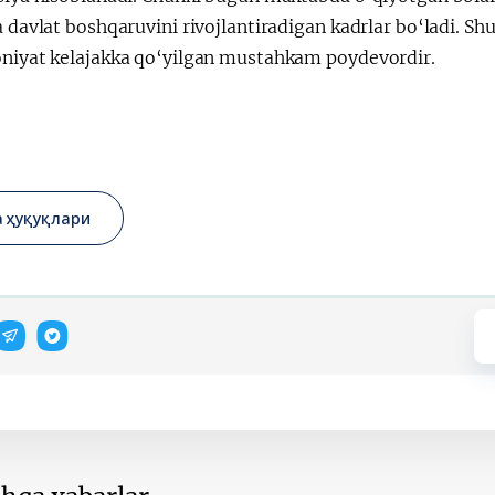
a davlat boshqaruvini rivojlantiradigan kadrlar bo‘ladi. S
oniyat kelajakka qo‘yilgan mustahkam poydevordir.
а ҳуқуқлари