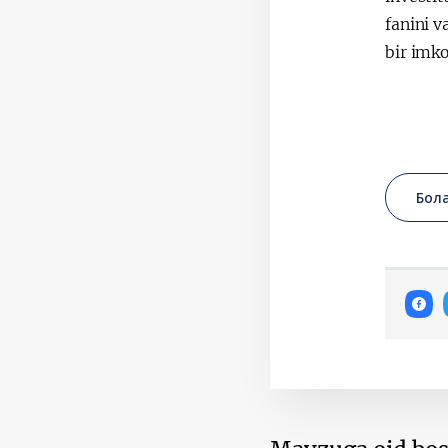
fanini v
bir imk
Бол