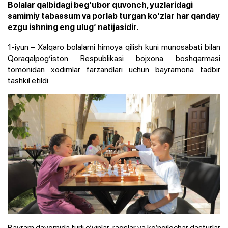
Bolalar qalbidagi beg‘ubor quvonch, yuzlaridagi
samimiy tabassum va porlab turgan ko‘zlar har qanday
ezgu ishning eng ulug‘ natijasidir.
1-iyun – Xalqaro bolalarni himoya qilish kuni munosabati bilan
Qoraqalpog‘iston Respublikasi bojxona boshqarmasi
tomonidan xodimlar farzandlari uchun bayramona tadbir
tashkil etildi.
Bayram davomida turli o‘yinlar, raqslar va ko‘ngilochar dasturlar