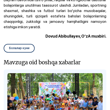
bolajonlarga unutilmas taassurot ulashdi. Jumladan, sportning
shaxmat, shashka va futbol turlari bo‘yicha musobaqalar,
shuningdek, turli qiziqarli estafeta bahslari bolajonlarning
chaqqonligi, zukkoligi va jamoaviy hamjihatligini namoyon
etishiga imkon yaratdi.
Dovud Abibullayev, O‘zA muxbiri.
Болалар куни
Mavzuga oid boshqa xabarlar