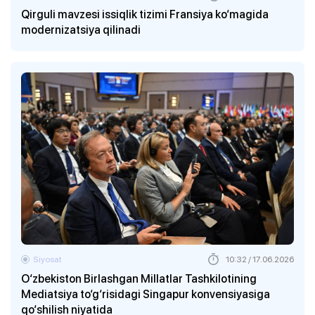
Qirguli mavzesi issiqlik tizimi Fransiya ko‘magida
modernizatsiya qilinadi
Siyosat
10:32 / 17.06.2026
O‘zbekiston Birlashgan Millatlar Tashkilotining
Mediatsiya to‘g‘risidagi Singapur konvensiyasiga
qo‘shilish niyatida