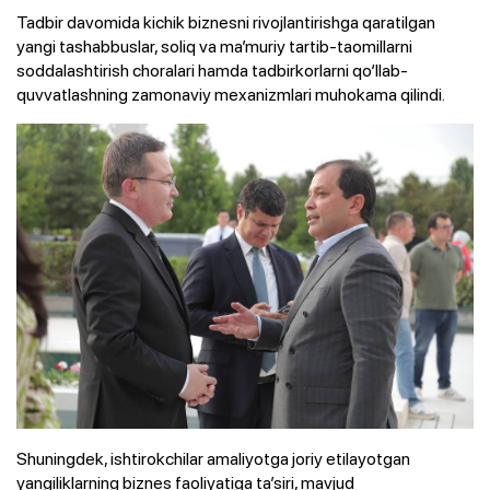
Tadbir davomida kichik biznesni rivojlantirishga qaratilgan
yangi tashabbuslar, soliq va ma’muriy tartib-taomillarni
soddalashtirish choralari hamda tadbirkorlarni qo‘llab-
quvvatlashning zamonaviy mexanizmlari muhokama qilindi.
Shuningdek, ishtirokchilar amaliyotga joriy etilayotgan
yangiliklarning biznes faoliyatiga ta’siri, mavjud