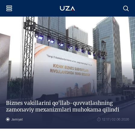
Biznes vakillarini qo‘llab-quvvatlashning
zamonaviy mexanizmlari muhokama qilindi
Jamiyat
12:17 / 02.06.2026