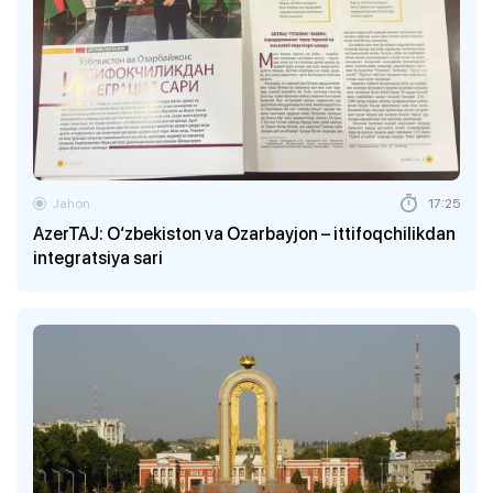
Jahon
17:25
AzerTAJ: O‘zbekiston va Ozarbayjon – ittifoqchilikdan
integratsiya sari