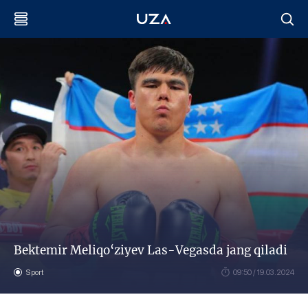
Bektemir Meliqo‘ziyev Las-Vegasda jang qiladi
Sport
09:50 / 19.03.2024