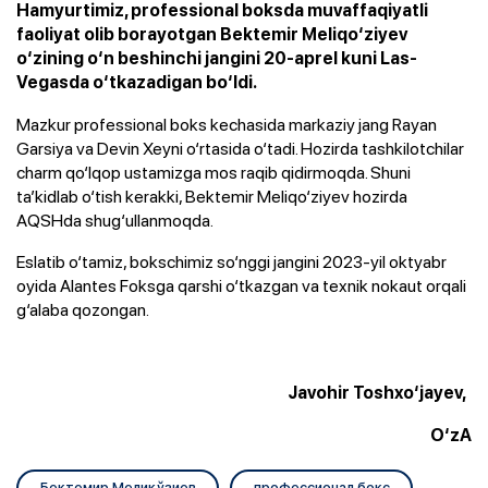
Hamyurtimiz, professional boksda muvaffaqiyatli
faoliyat olib borayotgan Bektemir Meliqo‘ziyev
o‘zining o‘n beshinchi jangini 20-aprel kuni Las-
Vegasda o‘tkazadigan bo‘ldi.
Mazkur professional boks kechasida markaziy jang Rayan
Garsiya va Devin Xeyni o‘rtasida o‘tadi. Hozirda tashkilotchilar
charm qo‘lqop ustamizga mos raqib qidirmoqda. Shuni
ta’kidlab o‘tish kerakki, Bektemir Meliqo‘ziyev hozirda
AQSHda shug‘ullanmoqda.
Eslatib o‘tamiz, bokschimiz so‘nggi jangini 2023-yil oktyabr
oyida Alantes Foksga qarshi o‘tkazgan va texnik nokaut orqali
g‘alaba qozongan.
Javohir Toshxo‘jayev,
O‘zA
Бектемир Мелиқўзиев
профессионал бокс