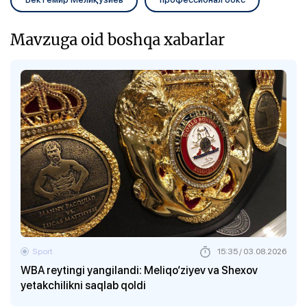
Mavzuga oid boshqa xabarlar
Sport
15:35 / 03.08.2026
WBA reytingi yangilandi: Meliqo‘ziyev va Shexov
yetakchilikni saqlab qoldi