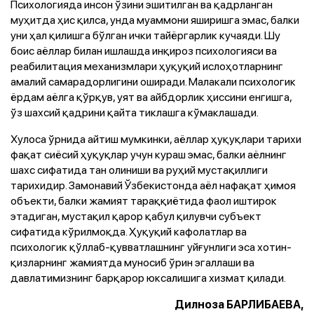
Психологияда инсон ўзини эшитилган ва қадрланган
муҳитда ҳис қилса, унда муаммони яширишга эмас, балки
уни ҳал қилишга бўлган ички тайёргарлик кучаяди. Шу
боис аёллар билан ишлашда инқироз психологияси ва
реабилитация механизмлари ҳуқуқий ислоҳотларнинг
амалий самарадорлигини оширади. Малакали психологик
ёрдам аёлга қўрқув, уят ва айбдорлик ҳиссини енгишга,
ўз шахсий қадрини қайта тиклашга кўмаклашади.
Хулоса ўрнида айтиш мумкинки, аёллар ҳуқуқлари тарихи
фақат сиёсий ҳуқуқлар учун кураш эмас, балки аёлнинг
шахс сифатида тан олиниши ва руҳий мустақиллиги
тарихидир. Замонавий Ўзбекистонда аёл нафақат ҳимоя
объекти, балки жамият тараққиётида фаол иштирок
этадиган, мустақил қарор қабул қилувчи субъект
сифатида кўрилмоқда. Ҳуқуқий кафолатлар ва
психологик қўллаб-қувватлашнинг уйғунлиги эса хотин-
қизларнинг жамиятда муносиб ўрин эгаллаши ва
давлатимизнинг барқарор юксалишига хизмат қилади.
Дилноза БАРЛИБАЕВА,