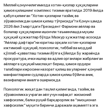
Миллий қонунчилигимизда хотин-қизлар ҳуқуқларини
ҳимоя қилишнинг комплекс тизими яратилди. 2019 йилда
қабул қилинган “Хотин-қизларни тазйиқ ва
зўравонликдан ҳимоя қилиш тўғрисида”ги Қонун ҳамда
2026 йил 3 мартдаги Президент Фармони аёллар ва
болалар ҳуқуқларини ишончли таъминлашда муҳим
ҳуқуқий ҳужжатлар бўлди. Мазкур ҳужжатлар асосида
“Аёллар дафтари”ни юритиш орқали хотин-қизларни
ижтимоий-ҳуқуқий, психологик, тиббий ва моддий
қўллаб-қувватлаш тизими йўлга қўйилди. Бу жараёнда
прокуратура, ички ишлар ва адлия органлари жабрланган
аёлларга ҳуқуқий маслаҳат бериш, ҳимоя ордери
талаблари ижросини назорат қилиш ва уларнинг қонуний
манфаатларини судларда ҳимоя қилиш бўйича аниқ
вазифаларни амалга оширмоқда.
Психологик жиҳатдан таҳлил қилинганда, тазйиқ ва
зўравонликка учраган аёл учун нафақат жисмоний
хавфсизлик, балки руҳий барқарорлик ва “эмоционал
хавфсизлик” муҳити биринчи даражали аҳамиятга эга.