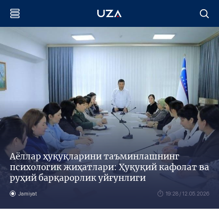
Аёллар ҳуқуқларини таъминлашнинг
психологик жиҳатлари: Ҳуқуқий кафолат ва
руҳий барқарорлик уйғунлиги
Jamiyat
19:28 / 12.05.2026