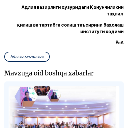
Адлия вазирлиги ҳузуридаги Қонунчиликни
таҳлил
қилиш ва тартибга солиш таъсирини баҳолаш
институти ходими
ЎзА
Аёллар ҳуқуқлари
Mavzuga oid boshqa xabarlar