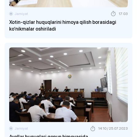
Jamiyat
17:03
Xotin-qizlar huquqlarini himoya qilish borasidagi
ko‘nikmalar oshiriladi
Jamiyat
14:10 / 25.07.2023
Ayollar huquqlari qonun himoyasida