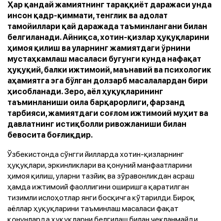
Ҳар қандай жамиятнинг тараққиёт даражаси унда
инсон қадр-қиммати, тенглик ва адолат
тамойиллари қай даражада таъминлангани билан
белгиланади. Айниқса, хотин-қизлар ҳуқуқларини
ҳимоя қилиш ва уларнинг жамиятдаги ўрнини
мустаҳкамлаш масаласи бугунги кунда нафақат
ҳуқуқий, балки ижтимоий, маънавий ва психологик
аҳамиятга эга бўлган долзарб масалалардан бири
ҳисобланади. Зеро, аёл ҳуқуқларининг
таъминланиши оила барқарорлиги, фарзанд
тарбияси, жамиятдаги соғлом ижтимоий муҳит ва
давлатнинг истиқболли ривожланиши билан
бевосита боғлиқдир.
Ўзбекистонда сўнгги йилларда хотин-қизларнинг
ҳуқуқлари, эркинликлари ва қонуний манфаатларини
ҳимоя қилиш, уларни тазйиқ ва зўравонликдан асраш
ҳамда ижтимоий фаоллигини оширишга қаратилган
тизимли ислоҳотлар янги босқичга кўтарилди. Бироқ
аёллар ҳуқуқларини таъминлаш масаласи фақат
қонунларда ҳуқуқларни белгилаш билан чекланмайди.