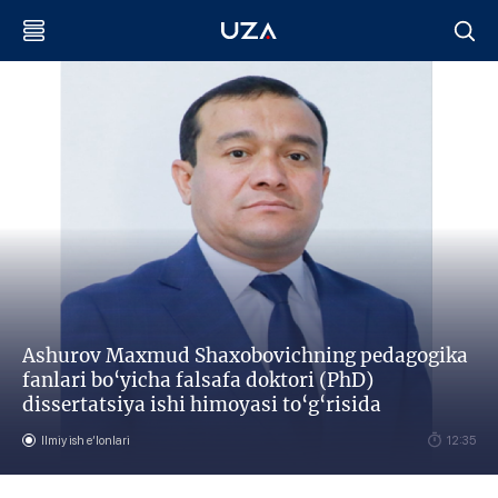
Ashurov Maxmud Shaxobovichning pedagogika
fanlari bo‘yicha falsafa doktori (PhD)
dissertatsiya ishi himoyasi to‘g‘risida
Ilmiy ish eʼlonlari
12:35