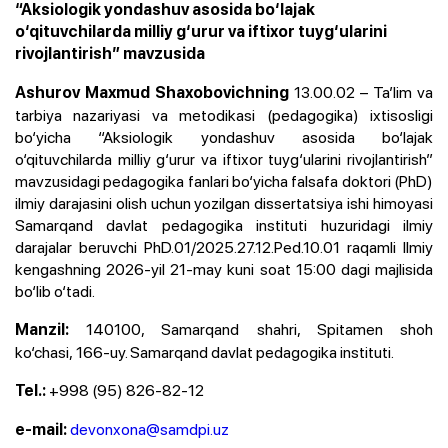
“Aksiologik yondashuv asosida bo‘lajak
o‘qituvchilarda milliy g‘urur va iftixor tuyg‘ularini
rivojlantirish” mavzusida
13.00.02 – Ta’lim va
Ashurov Maxmud Shaxobovichning
tarbiya nazariyasi va metodikasi (pedagogika) ixtisosligi
bo‘yicha “Aksiologik yondashuv asosida bo‘lajak
o‘qituvchilarda milliy g‘urur va iftixor tuyg‘ularini rivojlantirish”
mavzusidagi pedagogika fanlari bo‘yicha falsafa doktori (PhD)
ilmiy darajasini olish uchun yozilgan dissertatsiya ishi himoyasi
Samarqand davlat pedagogika instituti huzuridagi ilmiy
darajalar beruvchi PhD.01/2025.27.12.Ped.10.01 raqamli Ilmiy
kengashning 2026-yil 21-may kuni soat 15:00 dagi majlisida
bo‘lib o‘tadi.
140100, Samarqand shahri, Spitamen shoh
Manzil:
ko‘chasi, 166-uy. Samarqand davlat pedagogika instituti.
+998 (95) 826-82-12
Tel.:
devonxona@samdpi.uz
e-mail: