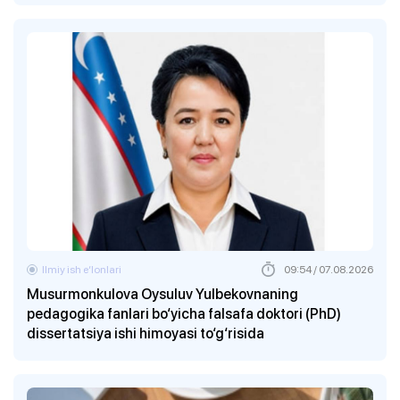
Ilmiy ish eʼlonlari
09:54 / 07.08.2026
Musurmonkulova Oysuluv Yulbekovnaning
pedagogika fanlari bo‘yicha falsafa doktori (PhD)
dissertatsiya ishi himoyasi to‘g‘risida