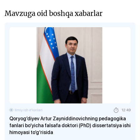
Mavzuga oid boshqa xabarlar
Ilmiy ish eʼlonlari
12:49
Qoryog‘diyev Artur Zayniddinovichning pedagogika
fanlari bo‘yicha falsafa doktori (PhD) dissertatsiya ishi
himoyasi to‘g‘risida