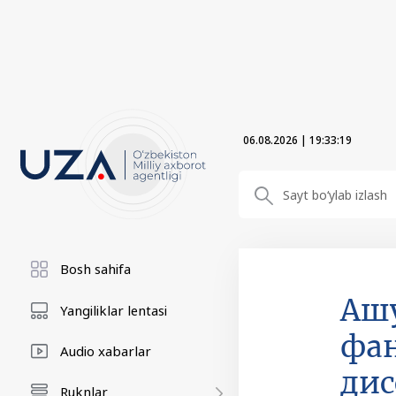
06.08.2026
|
19:33:20
Bosh sahifa
Aшу
Yangiliklar lentasi
фан
Audio xabarlar
дис
Ruknlar