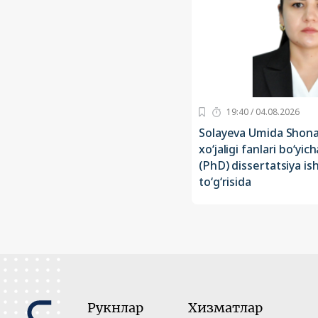
19:40 / 04.08.2026
Solayeva Umida Shonaz
xo‘jaligi fanlari bo‘yic
(PhD) dissertatsiya is
to‘g‘risida
Рукнлар
Хизматлар