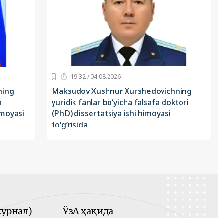
19:32 / 04.08.2026
ning
Maksudov Xushnur Xurshedovichning
a
yuridik fanlar bo‘yicha falsafa doktori
imoyasi
(PhD) dissertatsiya ishi himoyasi
to‘g‘risida
урнал)
ЎзА ҳақида