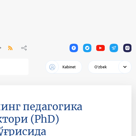
1
1
1
1
1
Кabinet
Oʻzbek
инг педагогика
тори (PhD)
ўғрисида