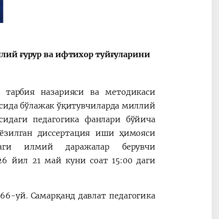
Oʻzbekiston va
Maqolalar
igi
Pokiston hamkorligi
лий ғурур ва ифтихор туйғуларини
 тарбия назарияси ва методикаси
осида бўлажак ўқитувчиларда миллий
сидаги педагогика фанлари бўйича
ёзилган диссертация иши ҳимояси
даги илмий даражалар берувчи
026 йил 21 май куни соат 15:00 даги
166-уй. Самарқанд давлат педагогика