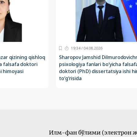
19:34 / 04.08.2026
ar qizining qishloq
Sharopov Jamshid Dilmurodovich
ha falsafa doktori
psixologiya fanlari bo‘yicha falsaf
hi himoyasi
doktori (PhD) dissertatsiya ishi h
to‘g‘risida
Илм-фан бўлими (электрон ж