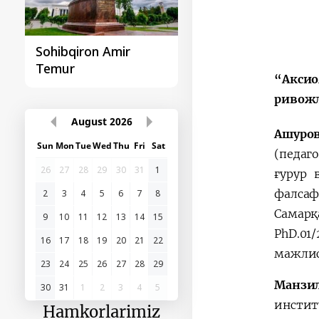
Sohibqiron Amir
O‘zbekiston va
Temur
Paragvay hamkorlig
“Aксио
ривож
August
2026
Aшуро
Sun
Mon
Tue
Wed
Thu
Fri
Sat
(педаг
26
27
28
29
30
31
1
ғурур 
фалсаф
2
3
4
5
6
7
8
Самар
9
10
11
12
13
14
15
PhD.01
16
17
18
19
20
21
22
мажлис
23
24
25
26
27
28
29
Манзил
30
31
1
2
3
4
5
инстит
Hamkorlarimiz