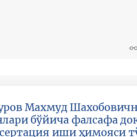
ров Махмуд Шахобовичн
лари бўйича фалсафа док
сертация иши ҳимояси т