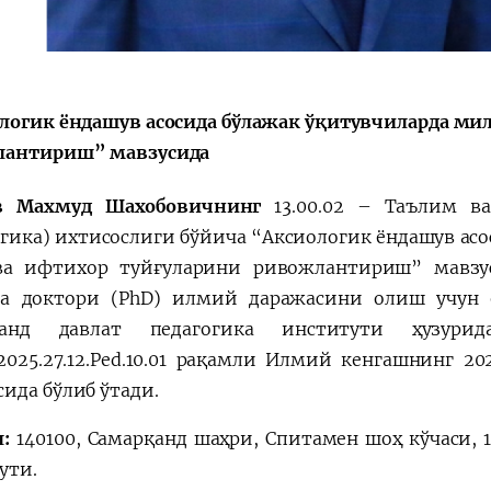
Huquqiy targʻibot
O‘zbekiston va
i
Yaponiya hamkorl
логик ёндашув асосида бўлажак ўқитувчиларда мил
лантириш” мавзусида
в Махмуд Шахобовичнинг
13.00.02 – Таълим ва
огика) ихтисослиги бўйича “Aксиологик ёндашув ас
ва ифтихор туйғуларини ривожлантириш” мавзу
а доктори (PhD) илмий даражасини олиш учун 
қанд давлат педагогика институти ҳузури
/2025.27.12.Ped.10.01 рақамли Илмий кенгашнинг 2
ида бўлиб ўтади.
:
140100, Самарқанд шаҳри, Спитамен шоҳ кўчаси, 
ути.