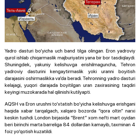
Yadro dasturi bo‘yicha uch band tilga olingan. Eron yadroviy
qurol ishlab chiqarmaslik majburiyatini yana bir bor tasdiqlaydi.
Shuningdek, yakuniy kelishuvga erishilmaguncha, Tehron
yadroviy dasturini kengaytirmaslik yoki uranni boyitish
darajasini oshirmaslikka va’da beradi. Tehronning yadro dasturi
kelajagi, yuqori darajada boyitilgan uran zaxirasining taqdiri
keyingi muzokarada hal qilinishi kutilyapti.
AQSH va Eron urushni to‘xtatish bo‘yicha kelishuvga erishgani
haqida xabar tarqalgach, xalqaro bozorda “qora oltin” narxi
keskin tushdi. London birjasida “Brent” xom nefti mart oyidan
beri birinchi marta barreliga 84 dollardan kamayib, taxminan 4
foiz yo‘qotish kuzatildi.