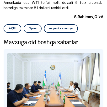
Amerikada esa WTI toifali neft deyarli 5 foiz arzonlab,
barreliga taxminan 81 dollarni tashkil etdi.
S.Rahimov, O‘zA
АҚШ
Эрон
якуний келишув
Mavzuga oid boshqa xabarlar