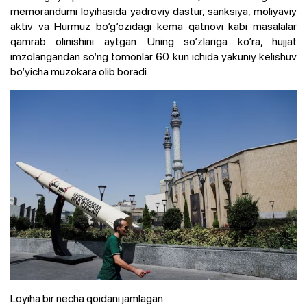
memorandumi loyihasida yadroviy dastur, sanksiya, moliyaviy
aktiv va Hurmuz bo‘g‘ozidagi kema qatnovi kabi masalalar
qamrab olinishini aytgan. Uning so‘zlariga ko‘ra, hujjat
imzolangandan so‘ng tomonlar 60 kun ichida yakuniy kelishuv
bo‘yicha muzokara olib boradi.
Loyiha bir necha qoidani jamlagan.