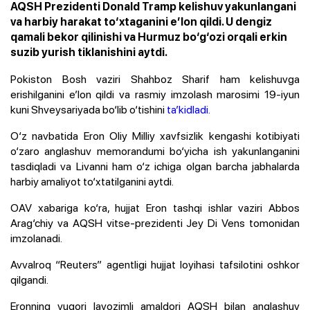
AQSH Prezidenti Donald Tramp kelishuv yakunlangani
va harbiy harakat to‘xtaganini e’lon qildi. U dengiz
qamali bekor qilinishi va Hurmuz bo‘g‘ozi orqali erkin
suzib yurish tiklanishini aytdi.
Pokiston Bosh vaziri Shahboz Sharif ham kelishuvga
erishilganini e’lon qildi va rasmiy imzolash marosimi 19-iyun
kuni Shveysariyada bo‘lib o‘tishini
ta’kidladi.
O‘z navbatida Eron Oliy Milliy xavfsizlik kengashi kotibiyati
o‘zaro anglashuv memorandumi bo‘yicha ish yakunlanganini
tasdiqladi va Livanni ham o‘z ichiga olgan barcha jabhalarda
harbiy amaliyot to‘xtatilganini aytdi.
OAV xabariga ko‘ra, hujjat Eron tashqi ishlar vaziri Abbos
Arag‘chiy va AQSH vitse-prezidenti Jey Di Vens tomonidan
imzolanadi.
Avvalroq “Reuters” agentligi hujjat loyihasi tafsilotini oshkor
qilgandi.
Eronning yuqori lavozimli amaldori AQSH bilan anglashuv