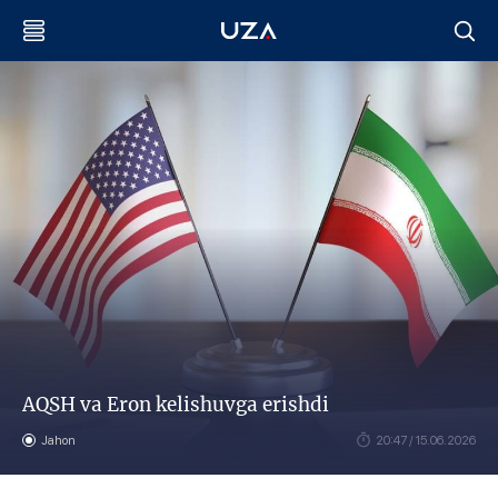
AQSH va Eron kelishuvga erishdi
Jahon
20:47 / 15.06.2026