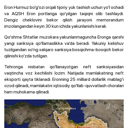
Eron Hurmuz bo‘g‘ozi orqali tijoriy yuk tashish uchun yo‘l ochadi
va AQSH Eron portlariga qo‘yilgan taqiqni olib tashlaydi.
Dengiz cheklovini bekor qilish jarayoni memorandum
imzolangandan keyin 30 kun ichida yakunlanishi kerak.
Qo‘shma Shtatlar muzokara yakunlanmaguncha Eronga qarshi
yangi sanksiya qo‘llamaslikka va’da beradi. Yakuniy kelishuv
tuzilgandan so‘ng xalqaro sanksiya bosqichma-bosqich bekor
qilinishi ko‘zda tutilgan.
Tehronga nisbatan qo‘llanayotgan neft sanksiyasidan
vaqtincha voz kechilishi lozim. Natijada mamlakatning neft
eksporti qayta tiklanadi. Eronning 25 milliard dollarlik mablag‘i
ozod qilinadi, mamlakatni iqtisodiy qo‘llab-quvvatlash choralari
ham muhokama qilinadi.