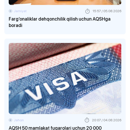
Jamiyat
15:57 / 05.08.2026
Farg‘onaliklar dehqonchilik qilish uchun AQSHga
boradi
Jahon
20:07 / 04.08.2026
AQSH 50 mamlakat fuqarolari uchun 20 000