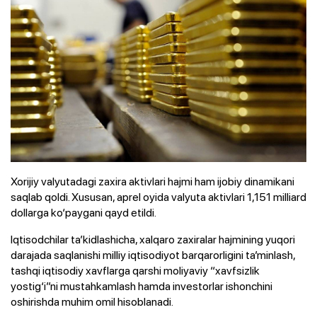
Xorijiy valyutadagi zaxira aktivlari hajmi ham ijobiy dinamikani
saqlab qoldi. Xususan, aprel oyida valyuta aktivlari 1,151 milliard
dollarga ko‘paygani qayd etildi.
Iqtisodchilar ta’kidlashicha, xalqaro zaxiralar hajmining yuqori
darajada saqlanishi milliy iqtisodiyot barqarorligini ta’minlash,
tashqi iqtisodiy xavflarga qarshi moliyaviy “xavfsizlik
yostig‘i”ni mustahkamlash hamda investorlar ishonchini
oshirishda muhim omil hisoblanadi.