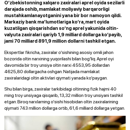
O‘zbekistonning xalqaro zaxiralari aprel oyida sezilarli
darajada oshib, mamlakat moliyaviy barqarorligi
mustahkamlanayotganini yana bir bor namoyon qildi.
Markaziy bank ma’lumotlariga ko‘ra, mart oyida
kuzatilgan qisqarishdan so‘ng aprel yakunida oltin-
valyuta zaxiralari qariyb 1,9 milliard dollarga ko‘payib,
jami 70 milliard 891,9 million dollarni tashkil etgan.
Ekspertlar fikricha, zaxiralar o‘sishining asosiy omili jahon
bozorida oltin narxining yuqorilashi bilan bog‘liq. Aprel oyi
davomida bir troy unsiya oltin narxi 4553,95 dollardan
4625,80 dollargacha oshgan. Natijada mamlakat
zaxiralaridagi oltin aktivlari qiymati yanada ko‘paygan.
Shu bilan birga, zaxiralar tarkibidagi oltinning fizik hajmi 40
ming troy unsiyaga qisqarib, 13,32 million troy unsiyani tashkil
etgan. Biroq narxlarning o‘sishi hisobidan oltin zaxiralarining
qiymati 743 million dollarga ortib, 61,6 milliard dollarga yetgan.