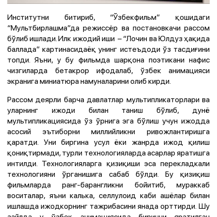
Институтни битириб, “Ўзбекфильм” қошидаги
“Мультбирлашма”да режиссёр ва постановкачи рассом
бўлиб ишлади. Илк ижодий иши – “Лочин ва Юлдуз ҳақида
баллада” картинасидаёқ унинг истеъдоди ўз тасдиғини
топди. Яъни, у бу фильмда шарқона поэтикани нафис
чизгиларда бетакрор ифодалаб, ўзбек анимацияси
экранига миниатюра намуналарини олиб кирди.
Рассом деярли барча давлатлар мультипликаторлари ва
уларнинг ижоди билан таниш бўлиб, дунё
мультипликациясида ўз ўрнига эга бўлиш учун ижодда
асосий эътиборни миллийликни ривожлантиришга
қаратди. Уни биргина усул ёки жанрда ижод қилиш
қониқтирмади, турли технологияларда асарлар яратишга
интилди. Технологияларга қизиқиши эса перекладкали
технологияни ўрганишига сабаб бўлди. Бу қизиқиш
фильмларда ранг-барангликни бойитиб, мураккаб
воситалар, яъни калька, селлулоид каби ашёлар билан
ишлашда ижодкорнинг тажрибасини янада орттирди.
Шу
зайлда у ўзбек анимациясида биринчи яратилган