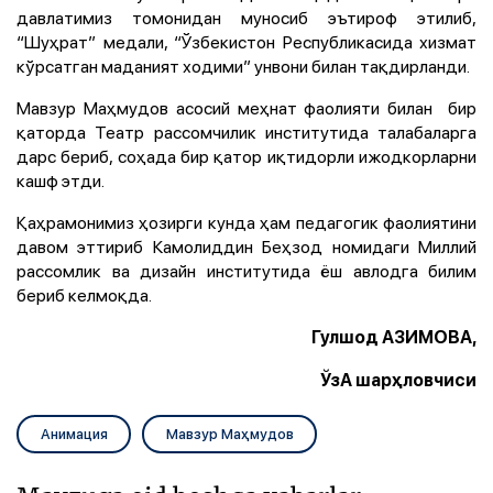
давлатимиз томонидан муносиб эътироф этилиб,
“Шуҳрат” медали, “Ўзбекистон Республикасида хизмат
кўрсатган маданият ходими” унвони билан тақдирланди.
Мавзур Маҳмудов асосий меҳнат фаолияти билан бир
қаторда Театр рассомчилик институтида талабаларга
дарс бериб, соҳада бир қатор иқтидорли ижодкорларни
кашф этди.
Қаҳрамонимиз ҳозирги кунда ҳам педагогик фаолиятини
давом эттириб
Камолиддин Беҳзод номидаги Миллий
рассомлик ва дизайн институтида ёш авлодга билим
бериб келмоқда.
Гулшод АЗИМОВА,
ЎзА шарҳловчиси
Анимация
Мавзур Маҳмудов