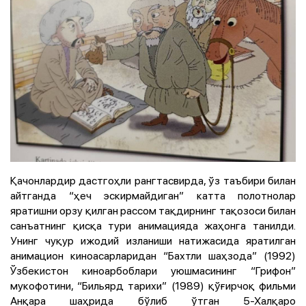
Қачонлардир дастгоҳли рангтасвирда, ўз таъбири билан
айтганда “ҳеч эскирмайдиган” катта полотнолар
яратишни орзу қилган рассом тақдирнинг тақозоси билан
санъатнинг қисқа тури анимацияда жаҳонга танилди.
Унинг чуқур ижодий изланиши натижасида яратилган
анимацион киноасарларидан “Бахтли шаҳзода” (1992)
Ўзбекистон киноарбоблари уюшмасининг “Грифон”
мукофотини, “Бильярд тарихи” (1989) қўғирчоқ фильми
Анқара шаҳрида бўлиб ўтган 5-Халқаро