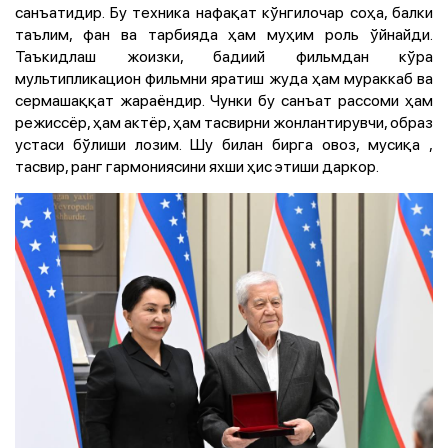
санъатидир. Бу техника нафақат кўнгилочар соҳа, балки
таълим, фан ва тарбияда ҳам муҳим роль ўйнайди.
Таъкидлаш жоизки, бадиий фильмдан кўра
мультипликацион фильмни яратиш жуда ҳам мураккаб ва
сермашаққат жараёндир. Чунки бу санъат рассоми ҳам
режиссёр, ҳам актёр, ҳам тасвирни жонлантирувчи, образ
устаси бўлиши лозим. Шу билан бирга овоз, мусиқа ,
тасвир, ранг гармониясини яхши ҳис этиши даркор.