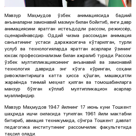
Мавзур Маҳмудов ўзбек анимациясида бадиий
анъаналарни замонавий мазмун билан бойитиб, янги давр
анимациясини яратган истеъдодли рассом, режиссёр,
сценарийнавсдир. Оддий чизма рассомдан анимация
санъатининг устаси даражасигача кўтарилган, турли
услуб ва технологияларда яратган асарлари ўзининг
юксак профессионализми билан ажралиб туради. Рассом
ўзбек мултипликациясининг анъанавий ва замонавий
технология даврида энг кўзга кўринган, соҳани
ривожлантиришга катта ҳисса қўшган, машаққатли
жараёнда тинмай меҳнат қилган ва томошабинларга
манзур бўлган кўплаб мултипликацион асарлар
муаллифидир.
Мавзур Маҳмудов 1947 йилнинг 17 июнь куни Тошкент
шаҳрида ишчи оиласида туғилган. 1961 йили мактабни
битириб, авиация техникумида, сўнгра Тошкент давлат
педагогика институтининг рассомчилик факультетида
таҳсил олади.