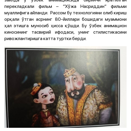
перекладкали фильм – “Хўжа Насриддин” фильми
муаллифига айланди. Рассом бу технологияни олиб кириш
орқали ўтган асрнинг 80-йиллари бошидаги муаммони
ҳал этишга муносиб ҳисса қўшди.
Бу ўзбек анимацион
киносининг тасвирий ифодаси, унинг стилистикасини
ривожлантиришга катта туртки берди.