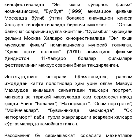
кинофестивалида “Энг яхши қўғирчоқ фильм”
номинациясини, “Булбул” (1999) анимацион фильми
Москвада бўлиб ўтган болалар анимацион киноси
Халқаро кинофестивалида биринчи мукофот – “Олтин
балиқча” совринини қўлга киритган, “Сусамбил” мусиқали
фильми Москва Халқаро кинофестивалида “Энг яхши
мусиқали фильм” номинациясига муносиб топилган,
“Қуёш юрти полвони” (2019) анимацион фильми
Ҳиндистон 11-Халқаро болалар фильмлари
фестивалининг махсус соврини билан тақдирланган.
Истеъдоднинг чегараси бўлмаганидек, рассом
ижодидан катта полотнолар ҳам ўрин олган. Мавзур
Маҳмудов анимация санъатидан ташқари портрет,
манзара ва тарихий мавзуларда ҳам сермаҳсул ижод
қилди. Унинг “Болалик”, “Натюрморт”, “Онам портрети”,
“Мойчечаклар”, “Бувимникида меҳмонда”, “Оқ
натюрморт” каби турли жанрлардаги асарлари халқаро
кўргазмаларда намойиш этилган.
Рассомнинг бу сермашаққат соҳадаги меҳнатлари