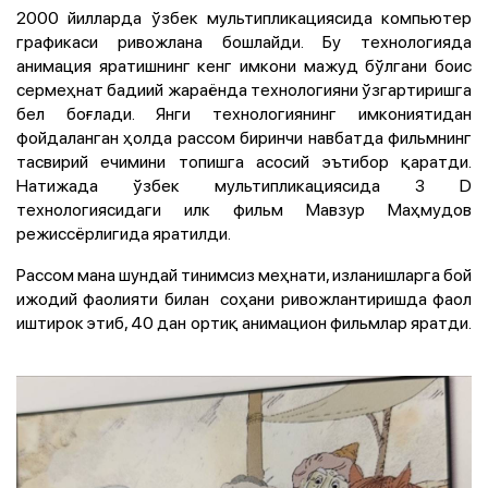
2000 йилларда ўзбек мультипликациясида компьютер
графикаси ривожлана бошлайди. Бу технологияда
анимация яратишнинг кенг имкони мажуд бўлгани боис
сермеҳнат бадиий жараёнда технологияни ўзгартиришга
бел боғлади. Янги технологиянинг имкониятидан
фойдаланган ҳолда рассом биринчи навбатда фильмнинг
тасвирий ечимини топишга асосий эътибор қаратди.
Натижада ўзбек мультипликациясида 3 D
технологиясидаги илк фильм Мавзур Маҳмудов
режиссёрлигида яратилди.
Рассом мана шундай тинимсиз меҳнати, изланишларга бой
ижодий фаолияти билан соҳани ривожлантиришда фаол
иштирок этиб, 40 дан ортиқ анимацион фильмлар яратди.