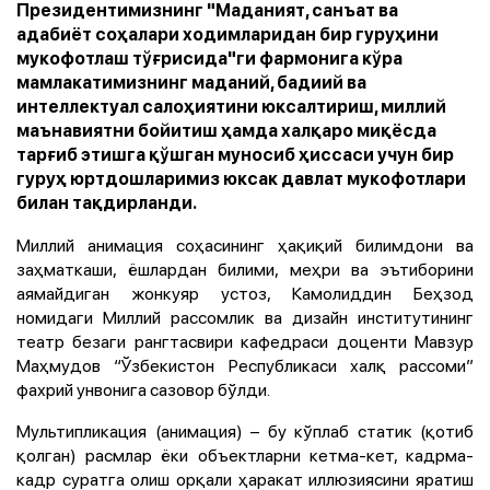
Президентимизнинг "Маданият, санъат ва
адабиёт соҳалари ходимларидан бир гуруҳини
мукофотлаш тўғрисида"ги фармонига кўра
мамлакатимизнинг маданий, бадиий ва
интеллектуал салоҳиятини юксалтириш, миллий
маънавиятни бойитиш ҳамда халқаро миқёсда
тарғиб этишга қўшган муносиб ҳиссаси учун бир
гуруҳ юртдошларимиз юксак давлат мукофотлари
билан тақдирланди.
Миллий анимация соҳасининг ҳақиқий билимдони ва
заҳматкаши, ёшлардан билими, меҳри ва эътиборини
аямайдиган жонкуяр устоз, Камолиддин Беҳзод
номидаги Миллий рассомлик ва дизайн институтининг
театр безаги рангтасвири кафедраси доценти Мавзур
Маҳмудов “Ўзбекистон Республикаси халқ рассоми”
фахрий унвонига сазовор бўлди.
Мультипликация (анимация) – бу кўплаб статик (қотиб
қолган) расмлар ёки объектларни кетма-кет, кадрма-
кадр суратга олиш орқали ҳаракат иллюзиясини яратиш