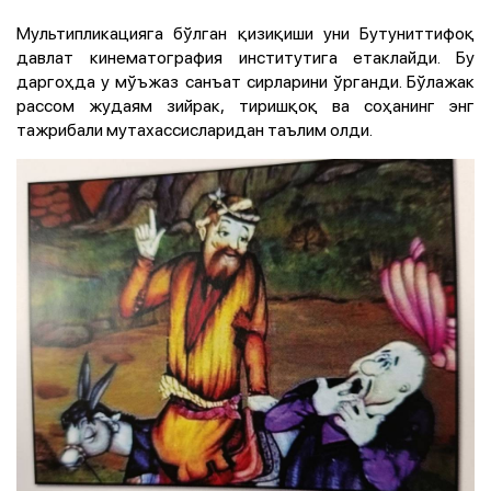
Мультипликацияга бўлган қизиқиши уни Бутуниттифоқ
давлат кинематография институтига етаклайди. Бу
даргоҳда у мўъжаз санъат сирларини ўрганди. Бўлажак
рассом жудаям зийрак, тиришқоқ ва соҳанинг энг
тажрибали мутахассисларидан таълим олди.