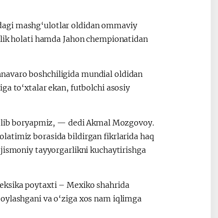
dagi mashg‘ulotlar oldidan ommaviy
t
O‘zbekiston va
Oʻzbekiston v
arlik holati hamda Jahon chempionatidan
Yaponiya hamkorligi
Pokiston hamk
navaro boshchiligida mundial oldidan
ga to‘xtalar ekan, futbolchi asosiy
h olib boryapmiz, — dedi Akmal Mozgovoy.
atimiz borasida bildirgan fikrlarida haq
 jismoniy tayyorgarlikni kuchaytirishga
eksika poytaxti – Mexiko shahrida
joylashgani va o‘ziga xos nam iqlimga