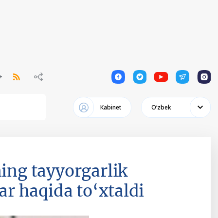
1
1
1
1
1
Кabinet
Oʻzbek
ng tayyorgarlik
lar haqida to‘xtaldi