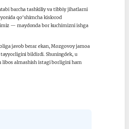
 barcha tashkiliy va tibbiy jihatlarni
ayonida qo‘shimcha kislorod
sadimiz — maydonda bor kuchimizni ishga
voliga javob berar ekan, Mozgovoy jamoa
tayyorligini bildirdi. Shuningdek, u
 libos almashish istagi borligini ham