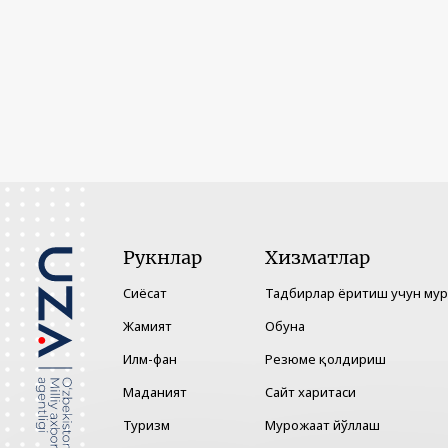
Рукнлар
Хизматлар
Сиёсат
Тадбирлар ёритиш учун му
Жамият
Обуна
Илм-фан
Резюме қолдириш
Маданият
Сайт харитаси
Туризм
Мурожаат йўллаш