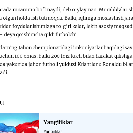
rada muammo bo‘lmaydi, deb o‘ylayman. Murabbiylar shtabi
a olgan holda ish tutmoqda. Balki, iqlimga moslashish jar
aridan foydalanishimizga to‘g‘ri kelar, lekin asosiy maq
— deya qo‘shimcha qildi futbolchi.
stlarning Jahon chempionatidagi imkoniyatlar haqidagi sa
uchun 100 emas, balki 200 foiz kuch bilan harakat qilishga 
 yakunida jahon futboli yulduzi Krishtianu Ronaldu bilan
adi.
u
Yangiliklar
Yangiliklar