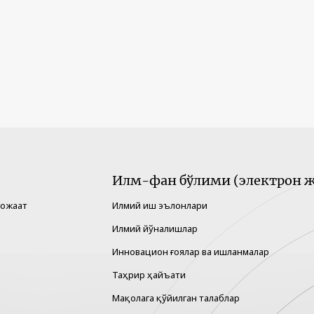
Илм-фан бўлими (электрон ж
рожаат
Илмий иш эълонлари
Илмий йўналишлар
Инновацион ғоялар ва ишланмалар
Таҳрир ҳайъати
Мақолага қўйилган талаблар