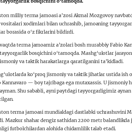
 tayyorgarlik bosqichini o‘tamoqda.
ston milliy terma jamoasi a’zosi Akmal Mozgovoy navbat
O‘zbekiston va
Huquqiy targʻibo
 vositalari xodimlari bilan uchrashib, jamoaning tayyorg
Paragvay hamkorligi
ar borasida o‘z fikrlarini bildirdi.
 vaqtda terma jamoamiz a’zolari bosh murabbiy Fabio Kan
tayyorgarlik bosqichini o‘tamoqda. Mashg‘ulotlar jarayoni
jismoniy va taktik harakatlarga qaratilganini ta’kidladi.
‘ulotlarda ko‘proq jismoniy va taktik jihatlar ustida is
 Kannavaro — boy tajribaga ega mutaxassis. U jismoniy hol
ayman. Shu sababli, ayni paytdagi tayyorgarligimiz aynan
rilgan.
ston terma jamoasi mundialdagi dastlabki uchrashuvini M
di. Mazkur shahar dengiz sathidan 2200 metr balandlikda 
ligi futbolchilardan alohida chidamlilik talab etadi.