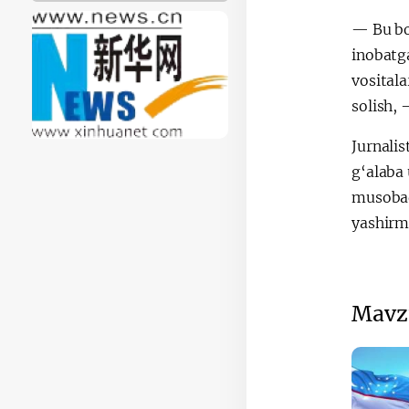
— Bu bo
inobatg
vosital
solish, 
Jurnali
g‘alaba 
musobaqa
yashirm
Mavz