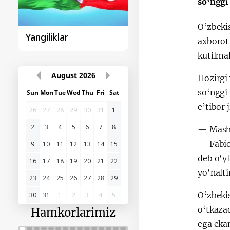
so‘nggi
O‘zbeki
Yangiliklar
Sohibqiron Amir
axborot
Temur
kutilmal
August
2026
Hozirgi
so‘nggi 
Sun
Mon
Tue
Wed
Thu
Fri
Sat
e’tibor 
26
27
28
29
30
31
1
2
3
4
5
6
7
8
— Mashg
— Fabio
9
10
11
12
13
14
15
deb o‘yl
16
17
18
19
20
21
22
yo‘nalti
23
24
25
26
27
28
29
O‘zbeki
30
31
1
2
3
4
5
o‘tkaza
Hamkorlarimiz
ega ekan