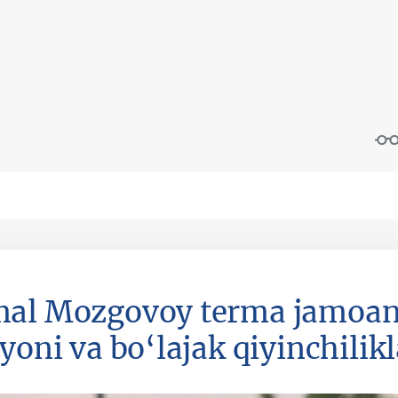
al Mozgovoy terma jamoani
yoni va bo‘lajak qiyinchilik