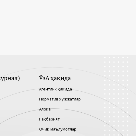
урнал)
ЎзА ҳақида
Агентлик ҳақида
Норматив ҳужжатлар
Алоқа
Раҳбарият
Очиқ маълумотлар