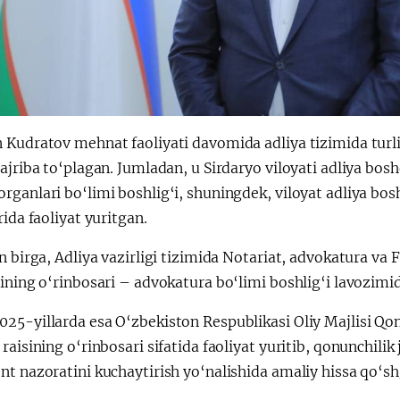
Kudratov mehnat faoliyati davomida adliya tizimida turli
ajriba to‘plagan. Jumladan, u Sirdaryo viloyati adliya bo
ganlari bo‘limi boshlig‘i, shuningdek, viloyat adliya bos
rida faoliyat yuritgan.
n birga, Adliya vazirligi tizimida Notariat, advokatura v
ining o‘rinbosari – advokatura bo‘limi boshlig‘i lavozimi
25-yillarda esa O‘zbekiston Respublikasi Oliy Majlisi Qon
raisining o‘rinbosari sifatida faoliyat yuritib, qonunchilik
t nazoratini kuchaytirish yo‘nalishida amaliy hissa qo‘sh