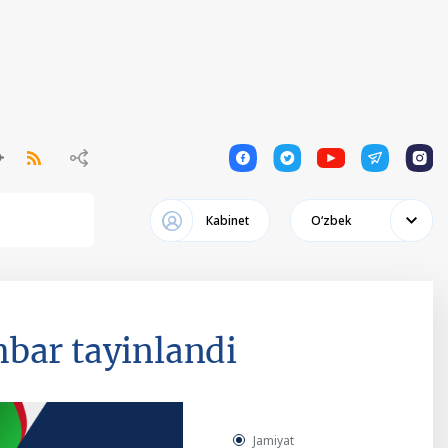
1
1
1
1
1
Кabinet
Oʻzbek
bar tayinlandi
Jamiyat