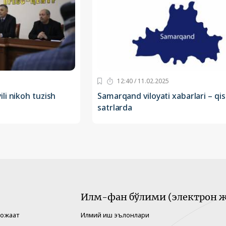
12:40 / 11.02.2025
li nikoh tuzish
Samarqand viloyati xabarlari – qi
satrlarda
Илм-фан бўлими (электрон ж
рожаат
Илмий иш эълонлари