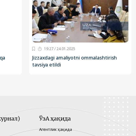
19:27 / 24.01.2025
sqa
Jizzaxdagi amaliyotni ommalashtirish
tavsiya etildi
урнал)
ЎзА ҳақида
Агентлик ҳақида