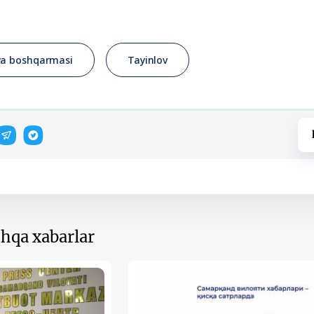
ya boshqarmasi
Tayinlov
hqa xabarlar