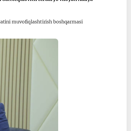
Oʻzbekiston va
Maqolalar
iyatini muvofiqlashtirish boshqarmasi
igi
Pokiston hamkorligi