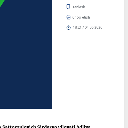
Tanlash
Chop etish
18:21 / 04.06.2026
 Sattorqulovich Sirdaryo viloyati Adliya