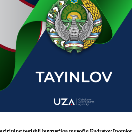
vazirining tegishli buyrug‘iga muvofiq Kudratov Inomjon