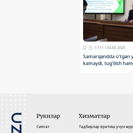
17:11 / 04.03.2025
Samarqandda o‘tgan yi
kamaydi, tug‘ilish ham
Рукнлар
Хизматлар
Сиёсат
Тадбирлар ёритиш учун му