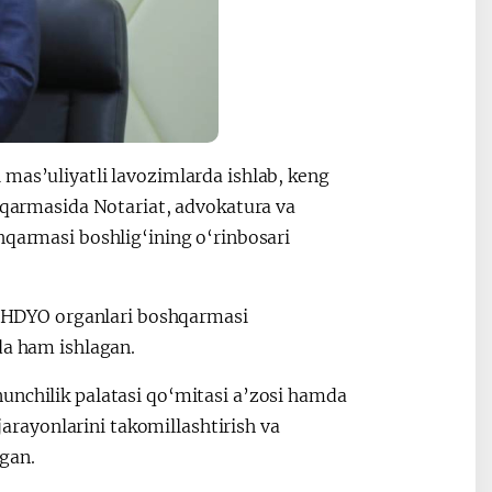
 mas’uliyatli lavozimlarda ishlab, keng
shqarmasida Notariat, advokatura va
hqarmasi boshlig‘ining o‘rinbosari
a FHDYO organlari boshqarmasi
da ham ishlagan.
unchilik palatasi qo‘mitasi a’zosi hamda
 jarayonlarini takomillashtirish va
gan.