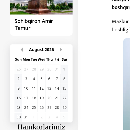
boshqar
Sohibqiron Amir
O‘zbekiston va
Mazkur t
Temur
Paragvay hamkorlig
boshlig‘
August
2026
Sun
Mon
Tue
Wed
Thu
Fri
Sat
26
27
28
29
30
31
1
2
3
4
5
6
7
8
9
10
11
12
13
14
15
16
17
18
19
20
21
22
23
24
25
26
27
28
29
30
31
1
2
3
4
5
Hamkorlarimiz