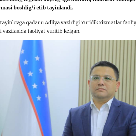
masi boshlig‘i etib tayinlandi.
Huquqiy targʻibot
O‘zbekiston va
ayinlovga qadar u Adliya vazirligi Yuridik xizmatlar faol
i
Yaponiya hamkorl
i vazifasida faoliyat yuritib kelgan.