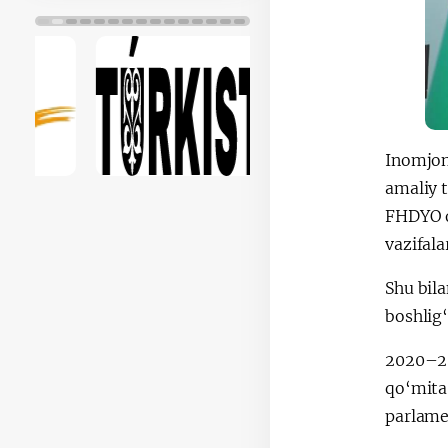
Inomjon 
amaliy t
FHDYO or
vazifala
Shu bila
boshlig‘
2020–20
qo‘mita 
parlamen