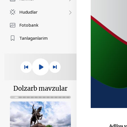
Hududlar
Fotobank
Tanlaganlarim
Dolzarb mavzular
Adliya 