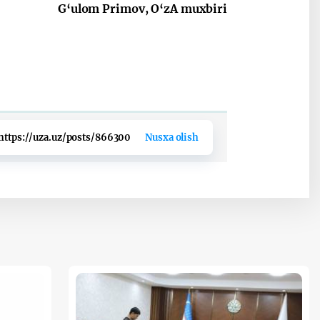
G‘ulom Primov, O‘zA muxbiri
https://uza.uz/posts/866300
Nusxa olish