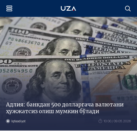
Адлия: банкдан 500 долларгача валютани
ҳужжатсиз олиш мумкин бўлади
Iqtisodiyot
10:00 / 09.05.2026