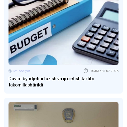
Iqtisodiyot
10:53 / 31.07.2026
Davlat byudjetini tuzish va ijro etish tartibi
takomillashtirildi