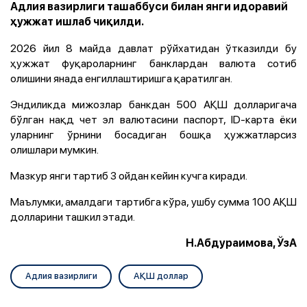
Адлия вазирлиги ташаббуси билан янги идоравий
ҳужжат ишлаб чиқилди.
2026 йил 8 майда давлат рўйхатидан ўтказилди бу
ҳужжат фуқароларнинг банклардан валюта сотиб
олишини янада енгиллаштиришга қаратилган.
Эндиликда мижозлар банкдан 500 АҚШ долларигача
бўлган нақд чет эл валютасини паспорт, ID-карта ёки
уларнинг ўрнини босадиган бошқа ҳужжатларсиз
олишлари мумкин.
Мазкур янги тартиб 3 ойдан кейин кучга киради.
Маълумки, амалдаги тартибга кўра, ушбу сумма 100 АҚШ
долларини ташкил этади.
Н.Абдураимова, ЎзА
Адлия вазирлиги
АҚШ доллар