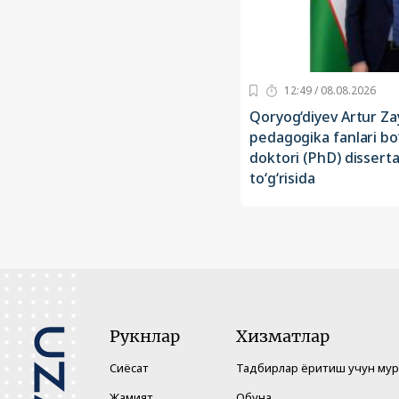
12:49 / 08.08.2026
Qoryog‘diyev Artur Za
pedagogika fanlari bo‘
doktori (PhD) disserta
to‘g‘risida
Рукнлар
Хизматлар
Сиёсат
Тадбирлар ёритиш учун му
Жамият
Обуна