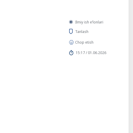
Ilmiy ish eʼlonlari
Tanlash
Chop etish
15:17 / 01.06.2026