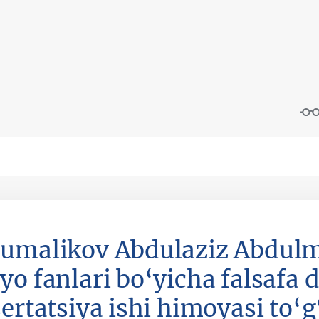
umalikov Abdulaziz Abdulma
yo fanlari bo‘yicha falsafa 
ertatsiya ishi himoyasi to‘g