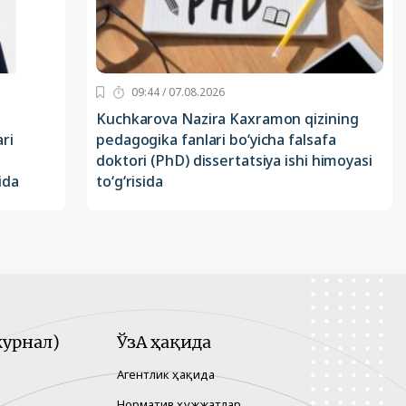
09:44 / 07.08.2026
Kuchkarova Nazira Kaxramon qizining
ri
pedagogika fanlari bo‘yicha falsafa
doktori (PhD) dissertatsiya ishi himoyasi
ida
to‘g‘risida
урнал)
ЎзА ҳақида
Агентлик ҳақида
Норматив ҳужжатлар