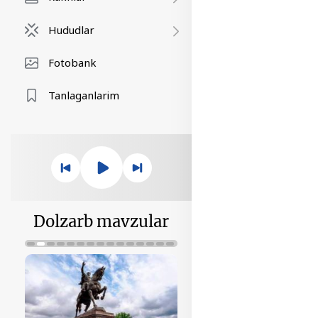
Hududlar
Fotobank
Tanlaganlarim
Dolzarb mavzular