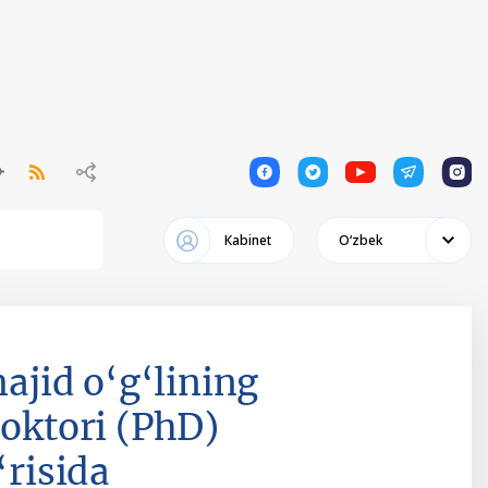
1
1
1
1
1
Кabinet
Oʻzbek
jid o‘g‘lining
doktori (PhD)
‘risida