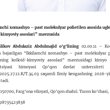
Huquqiy targʻibot
O‘zbekiston va
i
Yaponiya hamkorl
mchi xomashyo – past molekulyar polietilen asosida ugle
-kimyoviy asoslari” mavzusida
likov Abdulaziz Abdulmajid o‘g‘lining
02.00.11 – Ko
a bajarilgan
“Ikkilamchi xomashyo – past molekulyar po
hning kolloid-kimyoviy asoslari” mavzusidagi kimyo
tatsiyasi himoyasi Qo‘qon davlat universiteti
2025.27.12.K/T.34.03 raqamli Ilmiy kengashning 2026-yil
‘tadi.
:
150700, Farg‘ona viloyati, Qo‘qon shahri. Turon ko‘chasi,
98735423838