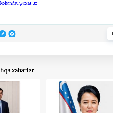
:
kokandsu@exat.uz
hqa xabarlar