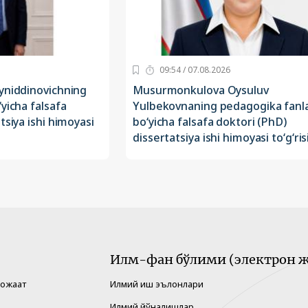
09:54 / 07.08.2026
yniddinovichning
Musurmonkulova Oysuluv
yicha falsafa
Yulbekovnaning pedagogika fanla
tsiya ishi himoyasi
bo‘yicha falsafa doktori (PhD)
dissertatsiya ishi himoyasi to‘g‘ris
Илм-фан бўлими (электрон ж
рожаат
Илмий иш эълонлари
Илмий йўналишлар