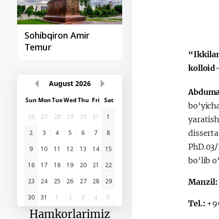
Sohibqiron Amir
O‘zbekiston va
Temur
Paragvay hamkorlig
“Ikkila
kolloid
August
2026
Abduma
Sun
Mon
Tue
Wed
Thu
Fri
Sat
bo‘yich
26
27
28
29
30
31
1
yaratis
disser
2
3
4
5
6
7
8
PhD.03/
9
10
11
12
13
14
15
bo‘lib o
16
17
18
19
20
21
22
23
24
25
26
27
28
29
Manzil
30
31
1
2
3
4
5
Tel.:
+9
Hamkorlarimiz