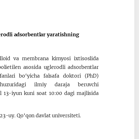
Oʻzbekiston va
Maqolalar
igi
Pokiston hamkorligi
rodli adsorbentlar yaratishning
lloid va membrana kimyosi ixtisoslida
lietilen asosida uglerodli adsorbentlar
fanlari bo‘yicha falsafa doktori (PhD)
 huzuridagi ilmiy daraja beruvchi
 13-iyun kuni soat 10:00 dagi majlisida
 23-uy. Qo‘qon davlat universiteti.