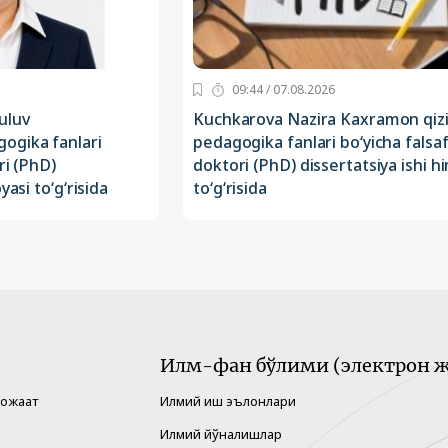
09:44 / 07.08.2026
uluv
Kuchkarova Nazira Kaxramon qiz
ogika fanlari
pedagogika fanlari bo‘yicha falsa
ri (PhD)
doktori (PhD) dissertatsiya ishi h
yasi to‘g‘risida
to‘g‘risida
Илм-фан бўлими (электрон ж
рожаат
Илмий иш эълонлари
Илмий йўналишлар