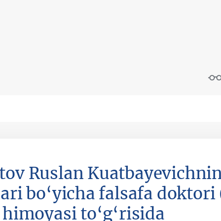
tov Ruslan Kuatbayevichni
ari bo‘yicha falsafa doktori
i himoyasi to‘g‘risida