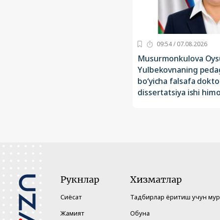
09:54 / 07.08.2026
Musurmonkulova Oys
Yulbekovnaning pedag
bo‘yicha falsafa dokto
dissertatsiya ishi himo
Рукнлар
Хизматлар
Сиёсат
Тадбирлар ёритиш учун му
Жамият
Обуна