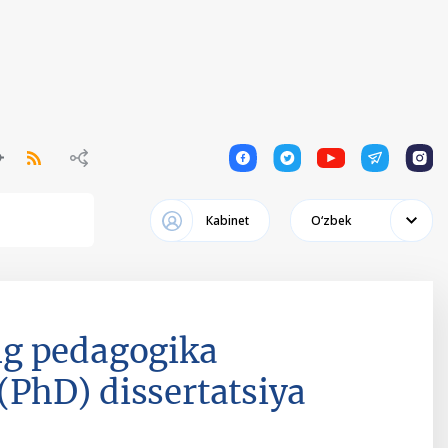
1
1
1
1
1
Кabinet
Oʻzbek
ng pedagogika
 (PhD) dissertatsiya