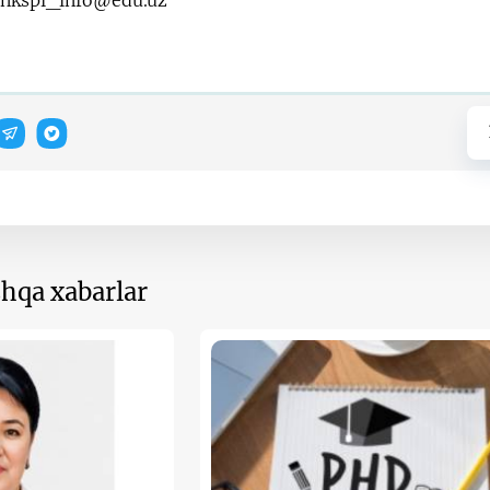
nkspi_info@edu.uz
hqa xabarlar