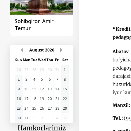
Sohibqiron Amir
O‘zbekiston va
Temur
Paragvay hamkorlig
“Kredit
pedagog
August
2026
Abatov
bo‘yich
Sun
Mon
Tue
Wed
Thu
Fri
Sat
pedagog
26
27
28
29
30
31
1
darajas
2
3
4
5
6
7
8
huzurid
9
10
11
12
13
14
15
iyun kun
16
17
18
19
20
21
22
Manzil
23
24
25
26
27
28
29
Tel.:
(9
30
31
1
2
3
4
5
Hamkorlarimiz