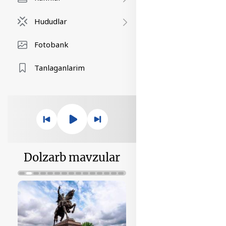
Hududlar
Fotobank
Tanlaganlarim
Dolzarb mavzular