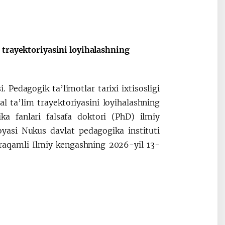
Oʻzbekiston va
Maqolalar
igi
Pokiston hamkorligi
 trayektoriyasini loyihalashning
. Pedagogik ta’limotlar tarixi ixtisosligi
l ta’lim trayektoriyasini loyihalashning
ka fanlari falsafa doktori (PhD) ilmiy
oyasi Nukus davlat pedagogika instituti
1 raqamli Ilmiy kengashning 2026-yil 13-