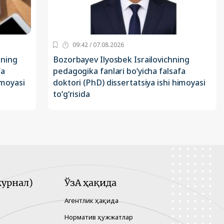
09:42 / 07.08.2026
ining
Bozorbayev Ilyosbek Israilovichning
fa
pedagogika fanlari bo‘yicha falsafa
imoyasi
doktori (PhD) dissertatsiya ishi himoyasi
to‘g‘risida
урнал)
ЎзА ҳақида
Агентлик ҳақида
Норматив ҳужжатлар