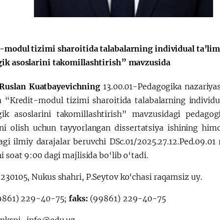
Huquqiy targʻibot
O‘zbekiston va
i
Yaponiya hamkorl
-modul tizimi sharoitida talabalarning individual ta’lim
ik asoslarini takomillashtirish” mavzusida
 Ruslan Kuatbayevichning
13.00.01-Pedagogika nazariyasi
a “Kredit-modul tizimi sharoitida talabalarning individua
ik asoslarini takomillashtirish” mavzusidagi pedagogi
ini olish uchun tayyorlangan dissertatsiya ishining him
agi ilmiy darajalar beruvchi DSc.01/2025.27.12.Ped.09.0
i soat 9:00 dagi majlisida bo‘lib o‘tadi.
:
230105, Nukus shahri, P.Seytov ko‘chasi raqamsiz uy.
9861) 229-40-75;
faks:
(99861) 229-40-75