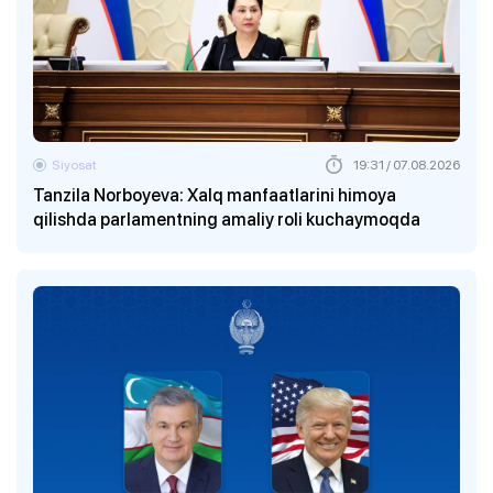
Siyosat
19:31 / 07.08.2026
Tanzila Norboyeva: Xalq manfaatlarini himoya
qilishda parlamentning amaliy roli kuchaymoqda