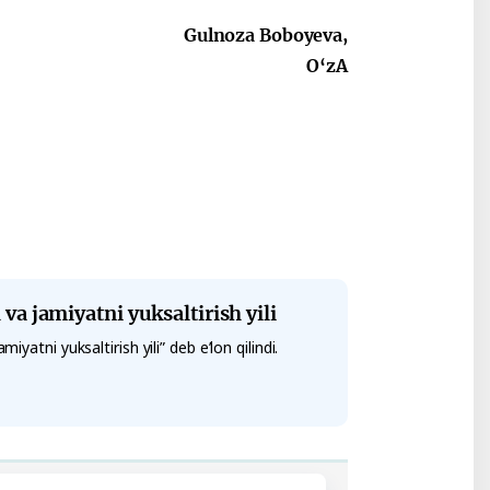
Gulnoza Boboyeva,
O‘zA
 va jamiyatni yuksaltirish yili
iyatni yuksaltirish yili” deb e’lon qilindi.