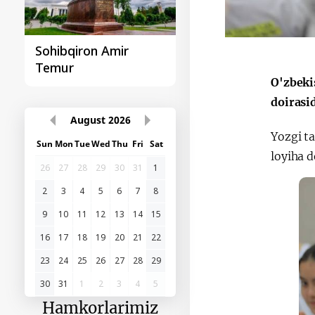
Sohibqiron Amir
O‘zbekiston va
Temur
Paragvay hamkorlig
O'zbeki
doirasid
August
2026
Yozgi ta
Sun
Mon
Tue
Wed
Thu
Fri
Sat
loyiha d
26
27
28
29
30
31
1
2
3
4
5
6
7
8
9
10
11
12
13
14
15
16
17
18
19
20
21
22
23
24
25
26
27
28
29
30
31
1
2
3
4
5
Hamkorlarimiz