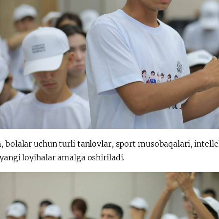
 bolalar uchun turli tanlovlar, sport musobaqalari, intelle
yangi loyihalar amalga oshiriladi.