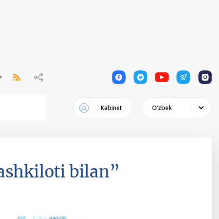
1
1
1
1
1
Кabinet
Oʻzbek
shkiloti bilan”