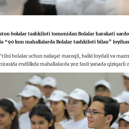
Huquqiy targʻibot
O‘zbekiston va
i
Yaponiya hamkorl
ston bolalar tashkiloti tomonidan Bolalar harakati sar
a “90 kun mahallalarda Bolalar tashkiloti bilan” loyihasi
’tilni bolalar uchun nafaqat maroqli, balki foydali va maz
oirasida endilikda mahallalarda yoz fasli yanada qiziqarli o