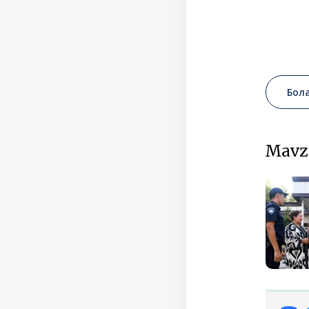
Бол
Mavz