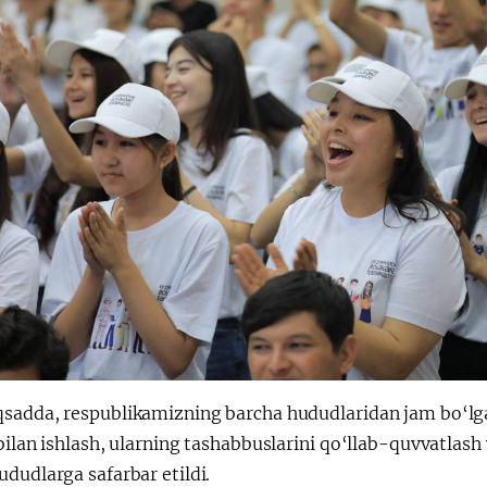
sadda, respublikamizning barcha hududlaridan jam bo‘lg
bilan ishlash, ularning tashabbuslarini qo‘llab-quvvatlash
dudlarga safarbar etildi.