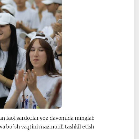
an faol sardorlar yoz davomida minglab
 va bo‘sh vaqtini mazmunli tashkil etish