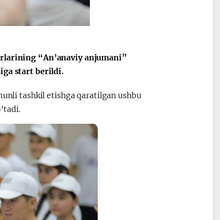
Oʻzbekiston va
Maqolalar
igi
Pokiston hamkorligi
dorlarining “An’anaviy anjumani”
ga start berildi.
munli tashkil etishga qaratilgan ushbu
‘tadi.