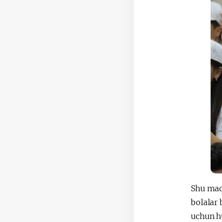
Shu maq
bolalar 
uchun hu