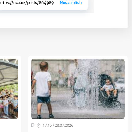
https://uza.uz/posts/864989
Nusxa olish
17:15 / 28.07.2026