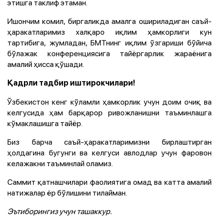
этишга таклиф этаман.
Ишончим комил, биргаликда амалга ошириладиган саъй-
ҳаракатларимиз халқаро иқлим ҳамкорлиги кун
тартибига, жумладан, БМТнинг иқлим ўзгариши бўйича
бўлажак конференциясига тайёргарлик жараёнига
амалий ҳисса қўшади.
Қадрли тадбир иштирокчилари!
Ўзбекистон кенг кўламли ҳамкорлик учун доим очиқ ва
келгусида ҳам барқарор ривожланишни таъминлашга
кўмаклашишга тайёр.
Биз барча саъй-ҳаракатларимизни бирлаштирган
ҳолдагина бугунги ва келгуси авлодлар учун фаровон
келажакни таъминлай оламиз.
Саммит қатнашчилари фаолиятига омад ва катта амалий
натижалар ёр бўлишини тилайман.
Эътиборингиз учун ташаккур.