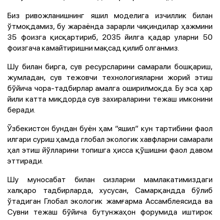
Биз ривожланишнинг яшил моделига изчиллик билан
ўтмоқдамиз, бу жараёнда зарарли чиқиндилар ҳажмини
35 фоизга қисқартириб, 2035 йилга қадар уларни 50
фоизгача камайтиришни мақсад қилиб олганмиз.
Шу билан бирга, сув ресурсларини самарали бошқариш,
жумладан, сув тежовчи технологияларни жорий этиш
бўйича чора-тадбирлар амалга оширилмоқда. Бу эса ҳар
йили катта миқдорда сув захираларини тежаш имконини
беради.
Ўзбекистон бундан буён ҳам “яшил” кун тартибини фаол
илгари суриш ҳамда глобал экологик хавфларни самарали
ҳал этиш йўлларини топишга ҳисса қўшишни фаол давом
эттиради.
Шу муносабат билан сизларни мамлакатимиздаги
халқаро тадбирларда, хусусан, Самарқандда бўлиб
ўтадиган Глобал экологик жамғарма Ассамблеясида ва
Сувни тежаш бўйича бутунжаҳон форумида иштирок