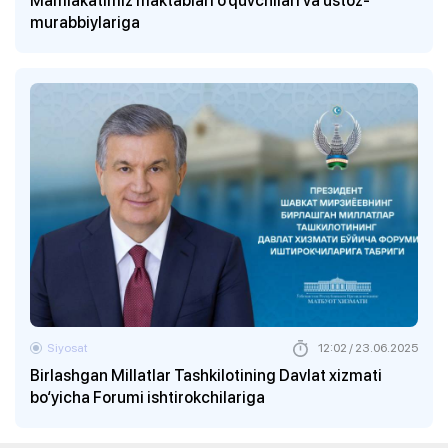
murabbiylariga
Siyosat
12:02 / 23.06.2025
Birlashgan Millatlar Tashkilotining Davlat xizmati
bo‘yicha Forumi ishtirokchilariga