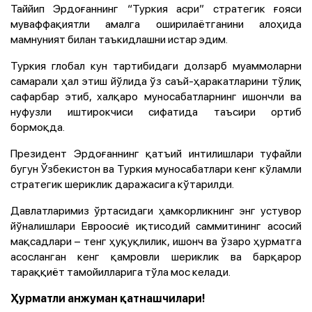
Таййип Эрдоғаннинг “Туркия асри” стратегик ғояси
муваффақиятли амалга оширилаётганини алоҳида
мамнуният билан таъкидлашни истар эдим.
Туркия глобал кун тартибидаги долзарб муаммоларни
самарали ҳал этиш йўлида ўз саъй-ҳаракатларини тўлиқ
сафарбар этиб, халқаро муносабатларнинг ишончли ва
нуфузли иштирокчиси сифатида таъсири ортиб
бормоқда.
Президент Эрдоғаннинг қатъий интилишлари туфайли
бугун Ўзбекистон ва Туркия муносабатлари кенг кўламли
стратегик шериклик даражасига кўтарилди.
Давлатларимиз ўртасидаги ҳамкорликнинг энг устувор
йўналишлари Евроосиё иқтисодий саммитининг асосий
мақсадлари – тенг ҳуқуқлилик, ишонч ва ўзаро ҳурматга
асосланган кенг қамровли шериклик ва барқарор
тараққиёт тамойилларига тўла мос келади.
Ҳурматли анжуман қатнашчилари!