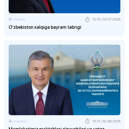
Siyosat
12:15 / 30.07.2026
O‘zbekiston xalqiga bayram tabrigi
Hujjatlar
10:21 / 02.09.2025
Mamlakatimiz maktablari o‘quvchilari va ustoz-