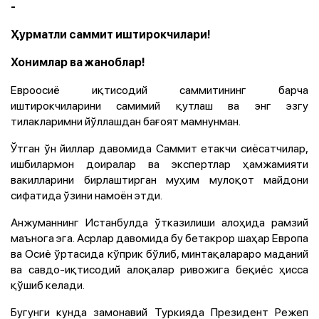
-
Ҳурматли саммит иштирокчилари!
Хонимлар ва жаноблар!
Евроосиё иқтисодий саммитининг барча
иштирокчиларини самимий қутлаш ва энг эзгу
тилакларимни йўллашдан бағоят мамнунман.
Ўтган ўн йиллар давомида Саммит етакчи сиёсатчилар,
ишбилармон доиралар ва экспертлар ҳамжамияти
вакилларини бирлаштирган муҳим мулоқот майдони
сифатида ўзини намоён этди.
Анжуманнинг Истанбулда ўтказилиши алоҳида рамзий
маънога эга. Асрлар давомида бу бетакрор шаҳар Европа
ва Осиё ўртасида кўприк бўлиб, минтақалараро маданий
ва савдо-иқтисодий алоқалар ривожига беқиёс ҳисса
қўшиб келади.
Бугунги кунда замонавий Туркияда Президент Режеп