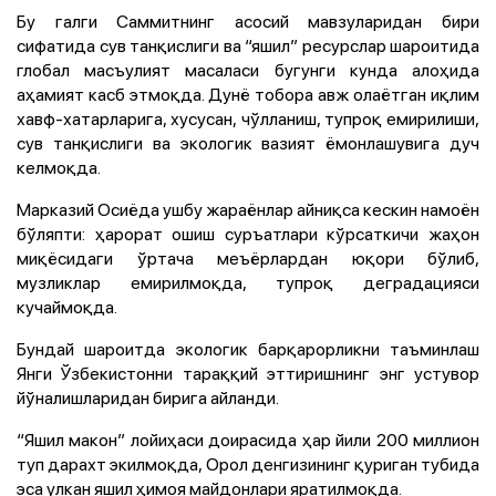
Бу галги Саммитнинг асосий мавзуларидан бири
сифатида сув танқислиги ва “яшил” ресурслар шароитида
глобал масъулият масаласи бугунги кунда алоҳида
аҳамият касб этмоқда. Дунё тобора авж олаётган иқлим
хавф-хатарларига, хусусан, чўлланиш, тупроқ емирилиши,
сув танқислиги ва экологик вазият ёмонлашувига дуч
келмоқда.
Марказий Осиёда ушбу жараёнлар айниқса кескин намоён
бўляпти: ҳарорат ошиш суръатлари кўрсаткичи жаҳон
миқёсидаги ўртача меъёрлардан юқори бўлиб,
музликлар емирилмоқда, тупроқ деградацияси
кучаймоқда.
Бундай шароитда экологик барқарорликни таъминлаш
Янги Ўзбекистонни тараққий эттиришнинг энг устувор
йўналишларидан бирига айланди.
“Яшил макон” лойиҳаси доирасида ҳар йили 200 миллион
туп дарахт экилмоқда, Орол денгизининг қуриган тубида
эса улкан яшил ҳимоя майдонлари яратилмоқда.