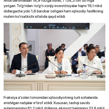
Aholi daromadlari 18,9 foizga oshib, 1 134,3 trln. so‘mga
yetgan. To‘g‘ridan-to‘g‘ri xorijiy investitsiyalar hajmi 19,1 mlrd.
dollargacha yoki 1,6 barobar oshgani ham iqtisodiy faollikning
muhim ko‘rsatkichi sifatida qayd etildi.
Fraksiya a’zolari tomonidan iqtisodiyotning turli sohalarida
erishilgan natijalar e’tirof etildi. Xususan, tashqi savdo
aylanmasining 81,2 mlrd. dollarga, eksport hajmining 33,8 mlrd.