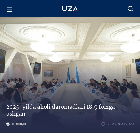
2025-yilda aholi daromadlari 18,9 foizga
oshgan
Iqtisodiyot
17:08 / 01.06.2026