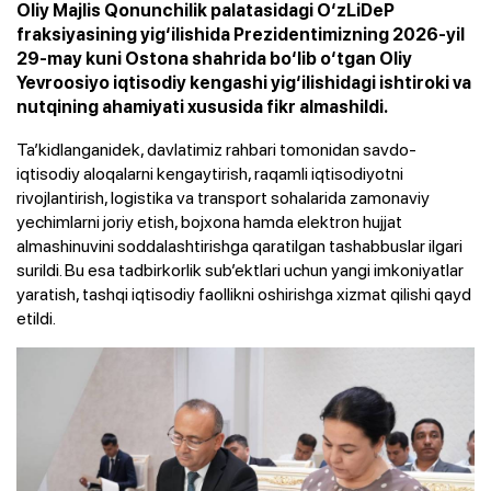
Oliy Majlis Qonunchilik palatasidagi O‘zLiDeP
fraksiyasining yig‘ilishida Prezidentimizning 2026-yil
29-may kuni Ostona shahrida bo‘lib o‘tgan Oliy
Yevroosiyo iqtisodiy kengashi yig‘ilishidagi ishtiroki va
nutqining ahamiyati xususida fikr almashildi.
Ta’kidlanganidek, davlatimiz rahbari tomonidan savdo-
iqtisodiy aloqalarni kengaytirish, raqamli iqtisodiyotni
rivojlantirish, logistika va transport sohalarida zamonaviy
yechimlarni joriy etish, bojxona hamda elektron hujjat
almashinuvini soddalashtirishga qaratilgan tashabbuslar ilgari
surildi. Bu esa tadbirkorlik sub’ektlari uchun yangi imkoniyatlar
yaratish, tashqi iqtisodiy faollikni oshirishga xizmat qilishi qayd
etildi.