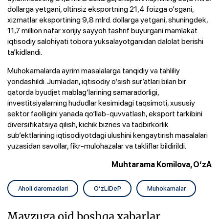
dollarga yetgani, oltinsiz eksportning 21,4 foizga o‘sgani,
xizmatlar eksportining 9,8 mlrd. dollarga yetgani, shuningdek,
11,7 million nafar xorijiy sayyoh tashrif buyurgani mamlakat
iqtisodiy salohiyati tobora yuksalayotganidan dalolat berishi
ta’kidlandi.
Muhokamalarda ayrim masalalarga tanqidiy va tahliliy
yondashildi. Jumladan, iqtisodiy o‘sish sur’atlari bilan bir
qatorda byudjet mablag‘larining samaradorligi,
investitsiyalarning hududlar kesimidagi taqsimoti, xususiy
sektor faolligini yanada qo‘llab-quvvatlash, eksport tarkibini
diversifikatsiya qilish, kichik biznes va tadbirkorlik
sub’ektlarining iqtisodiyotdagi ulushini kengaytirish masalalari
yuzasidan savollar, fikr-mulohazalar va takliflar bildirildi.
Muhtarama Komilova, O‘zA
Aholi daromadlari
O‘zLiDeP
Muhokamalar
Mavzuga oid boshqa xabarlar