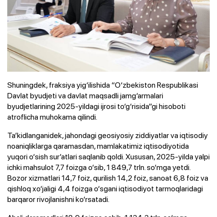
Shuningdek, fraksiya yig‘ilishida “O‘zbekiston Respublikasi
Davlat byudjeti va davlat maqsadli jamg‘armalari
byudjetlarining 2025-yildagi ijrosi to‘g‘risida”gi hisoboti
atroflicha muhokama qilindi.
Ta’kidlanganidek, jahondagi geosiyosiy ziddiyatlar va iqtisodiy
noaniqliklarga qaramasdan, mamlakatimiz iqtisodiyotida
yuqori o‘sish sur’atlari saqlanib qoldi. Xususan, 2025-yilda yalpi
ichki mahsulot 7,7 foizga o‘sib, 1 849,7 trln. so‘mga yetdi.
Bozor xizmatlari 14,7 foiz, qurilish 14,2 foiz, sanoat 6,8 foiz va
qishloq xo‘jaligi 4,4 foizga o‘sgani iqtisodiyot tarmoqlaridagi
barqaror rivojlanishni ko‘rsatadi.