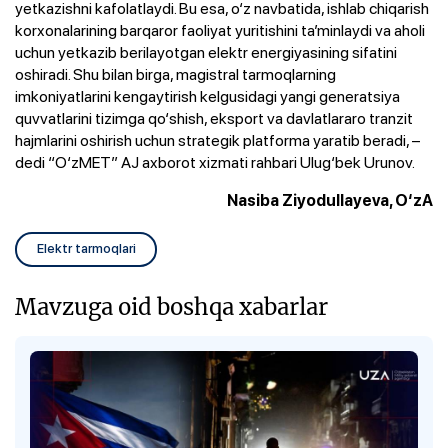
yetkazishni kafolatlaydi. Bu esa, o‘z navbatida, ishlab chiqarish
korxonalarining barqaror faoliyat yuritishini ta’minlaydi va aholi
uchun yetkazib berilayotgan elektr energiyasining sifatini
oshiradi. Shu bilan birga, magistral tarmoqlarning
imkoniyatlarini kengaytirish kelgusidagi yangi generatsiya
quvvatlarini tizimga qo‘shish, eksport va davlatlararo tranzit
hajmlarini oshirish uchun strategik platforma yaratib beradi, –
dedi “O‘zMET” AJ axborot xizmati rahbari Ulug‘bek Urunov.
Nasiba Ziyodullayeva, O‘zA
Elektr tarmoqlari
Mavzuga oid boshqa xabarlar