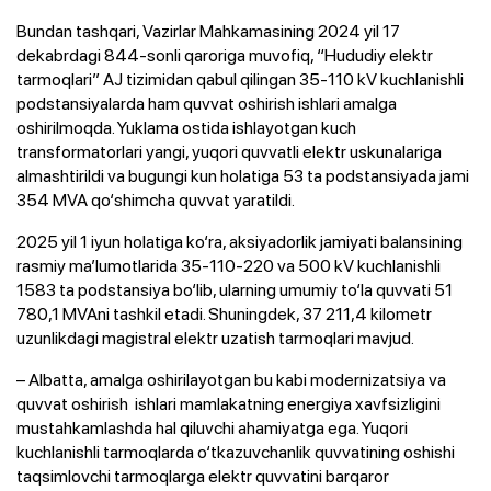
Bundan tashqari, Vazirlar Mahkamasining 2024 yil 17
dekabrdagi 844-sonli qaroriga muvofiq, “Hududiy elektr
tarmoqlari” AJ tizimidan qabul qilingan 35-110 kV kuchlanishli
podstansiyalarda ham quvvat oshirish ishlari amalga
oshirilmoqda. Yuklama ostida ishlayotgan kuch
transformatorlari yangi, yuqori quvvatli elektr uskunalariga
almashtirildi va bugungi kun holatiga 53 ta podstansiyada jami
354 MVA qo‘shimcha quvvat yaratildi.
2025 yil 1 iyun holatiga ko‘ra, aksiyadorlik jamiyati balansining
rasmiy ma’lumotlarida 35-110-220 va 500 kV kuchlanishli
1583 ta podstansiya bo‘lib, ularning umumiy to‘la quvvati 51
780,1 MVAni tashkil etadi. Shuningdek, 37 211,4 kilometr
uzunlikdagi magistral elektr uzatish tarmoqlari mavjud.
– Albatta, amalga oshirilayotgan bu kabi modernizatsiya va
quvvat oshirish ishlari mamlakatning energiya xavfsizligini
mustahkamlashda hal qiluvchi ahamiyatga ega. Yuqori
kuchlanishli tarmoqlarda o‘tkazuvchanlik quvvatining oshishi
taqsimlovchi tarmoqlarga elektr quvvatini barqaror