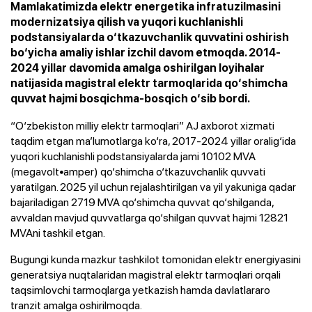
Mamlakatimizda elektr energetika infratuzilmasini
modernizatsiya qilish va yuqori kuchlanishli
podstansiyalarda o‘tkazuvchanlik quvvatini oshirish
bo‘yicha amaliy ishlar izchil davom etmoqda. 2014-
2024 yillar davomida amalga oshirilgan loyihalar
natijasida magistral elektr tarmoqlarida qo‘shimcha
quvvat hajmi bosqichma-bosqich o‘sib bordi.
“O‘zbekiston milliy elektr tarmoqlari” AJ axborot xizmati
taqdim etgan ma’lumotlarga ko‘ra, 2017-2024 yillar oralig‘ida
yuqori kuchlanishli podstansiyalarda jami 10102 MVA
(megavolt∙amper) qo‘shimcha o‘tkazuvchanlik quvvati
yaratilgan. 2025 yil uchun rejalashtirilgan va yil yakuniga qadar
bajariladigan 2719 MVA qo‘shimcha quvvat qo‘shilganda,
avvaldan mavjud quvvatlarga qo‘shilgan quvvat hajmi 12821
MVAni tashkil etgan.
Bugungi kunda mazkur tashkilot tomonidan elektr energiyasini
generatsiya nuqtalaridan magistral elektr tarmoqlari orqali
taqsimlovchi tarmoqlarga yetkazish hamda davlatlararo
tranzit amalga oshirilmoqda.