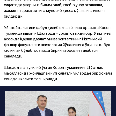
сифатида уларнинг билим олиб, касб-ҳунар эгаллаши,
жамият тараққиётига муносиб ҳисса қўшишига ишонч
билдирди.
Уй-жой калитини қабул қилиб олган ёшлар орасида Косон
туманида яшовчи Шаҳзода Нурматова ҳам бор. У имтиёз
асосида Қарши давлат университетининг Ижтимоий
фанлар факультети психология йўналишига ўқишга қабул
қилинган бўлиб, ҳозирда биринчи босқич талабаси
саналади.
Шаҳзодага туғилиб ўсган Косон туманининг Дўстлик
маҳалласида жойлашган кўп қаватли уйлардан бир хонали
хонадон калити топширилди.