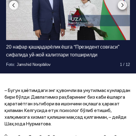
20 нафар қашқадарёлик ёшга “Президент совғаси”
Foto
Foto
:
:
Jamshid Norqobilov
Jamshid Norqobilov
1
1
/
/
12
12
сифатида уй-жой калитлари топширилди
Foto
Foto
Foto
Foto
Foto
Foto
Foto
Foto
Foto
Foto
:
:
:
:
:
:
:
:
:
:
Jamshid Norqobilov
Jamshid Norqobilov
Jamshid Norqobilov
Jamshid Norqobilov
Jamshid Norqobilov
Jamshid Norqobilov
Jamshid Norqobilov
Jamshid Norqobilov
Jamshid Norqobilov
Jamshid Norqobilov
1
1
1
1
1
1
1
1
1
1
/
/
/
/
/
/
/
/
/
/
12
12
12
12
12
12
12
12
12
12
– Бугун ҳаётимдаги энг қувончли ва унутилмас кунлардан
бири бўлди. Давлатимиз раҳбарининг биз каби ёшларга
қаратаётган эътибори ва ишончини оқлашга ҳаракат
қиламан. Келгусида етук психолог бўлиб етишиб,
халқимизга хизмат қилишни мақсад қилганман, – дейди
Шаҳзода Нурматова.