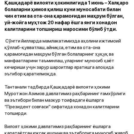
Қашқадарё вилояти ҳокимлигида 1 июнь – Халқаро
болаларни ҳимоя қилиш куни муносабати билан
чин етим ва ота-она қарамоғидан маҳрум бўлган,
уй-жойга муҳтож 20 нафар ёшга янги хонадон
калитларини топшириш маросими бўлиб ўтди.
Сўнгги йилларда мамлакатимизда аҳолини ижтимоий
қўллаб-қувватлаш, айниқса, етим ва ота-она
қарамоғидан маҳрум бўлган болаларнинг ҳуқуқ ва
манфаатларини таъминлаш, уларнинг муносиб ҳаёт
кечириши учун зарур шароитлар яратишга алоҳида
эътибор қаратилмоқда.
Тантанали тадбирда Қашқадарё вилояти ҳокими
Муротжон Азимов давлатимиз раҳбарининг ғамхўрлиги
ва эътибори билан мазкур тоифадаги ёшларга
“Президент совғаси” сифатида хонадон калитларини
топширди.
Вилоят ҳокими давлатимиз раҳбарининг ёшларга
қаратаётган юксак ишончи ва эътиборига муносиб жавоб