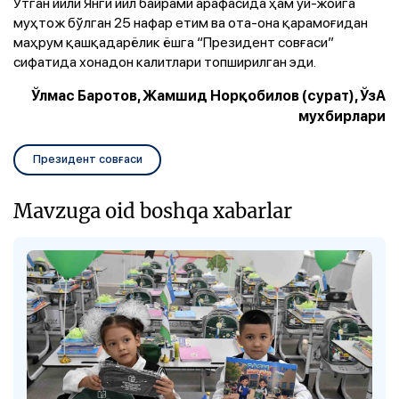
Ўтган йили Янги йил байрами арафасида ҳам уй-жойга
муҳтож бўлган 25 нафар етим ва ота-она қарамоғидан
маҳрум қашқадарёлик ёшга “Президент совғаси”
сифатида хонадон калитлари топширилган эди.
Ўлмас Баротов, Жамшид Норқобилов (сурат), ЎзА
мухбирлари
Президент совғаси
Mavzuga oid boshqa xabarlar