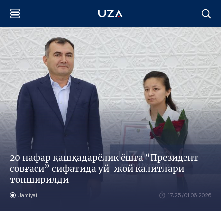
20 нафар қашқадарёлик ёшга “Президент
совғаси” сифатида уй-жой калитлари
топширилди
Jamiyat
17:25 / 01.06.2026