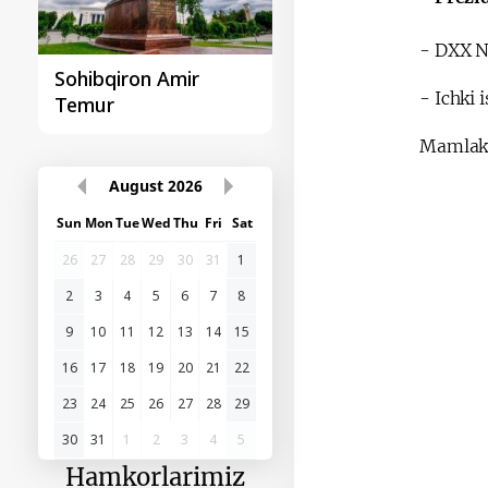
- DXX N
Sohibqiron Amir
O‘zbekiston va
- Ichki 
Temur
Paragvay hamkorlig
Mamlakat
August
2026
Sun
Mon
Tue
Wed
Thu
Fri
Sat
26
27
28
29
30
31
1
2
3
4
5
6
7
8
9
10
11
12
13
14
15
16
17
18
19
20
21
22
23
24
25
26
27
28
29
30
31
1
2
3
4
5
Hamkorlarimiz