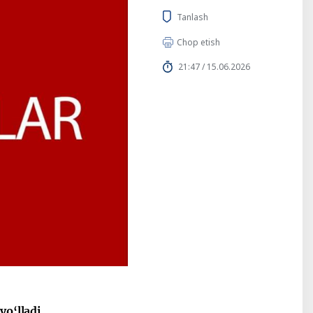
Tanlash
Chop etish
21:47 / 15.06.2026
yo‘lladi.