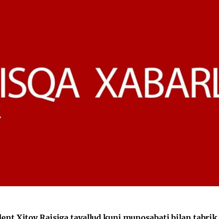
dent Xitoy Raisiga tavallud kuni munosabati bilan tabrik 