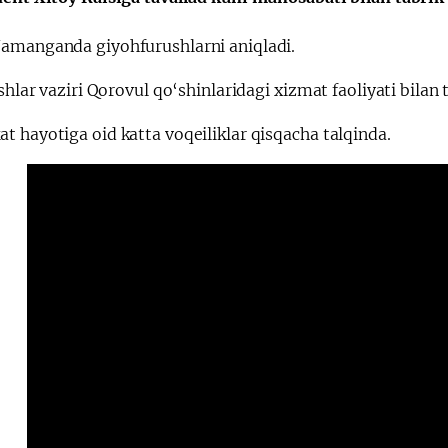
amanganda giyohfurushlarni aniqladi.
Huquqiy targʻibot
O‘zbekiston va
ishlar vaziri Qorovul qo‘shinlaridagi xizmat faoliyati bilan 
i
Yaponiya hamkorl
 hayotiga oid katta voqeiliklar qisqacha talqinda.