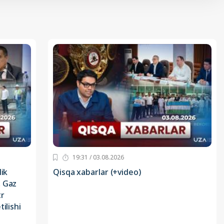
19:31 / 03.08.2026
lik
Qisqa xabarlar (+video)
, Gaz
tr
ilishi