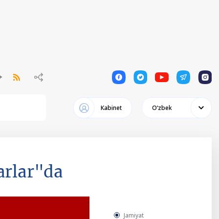
1
1
1
1
1
Кabinet
Oʻzbek
arlar"da
Jamiyat