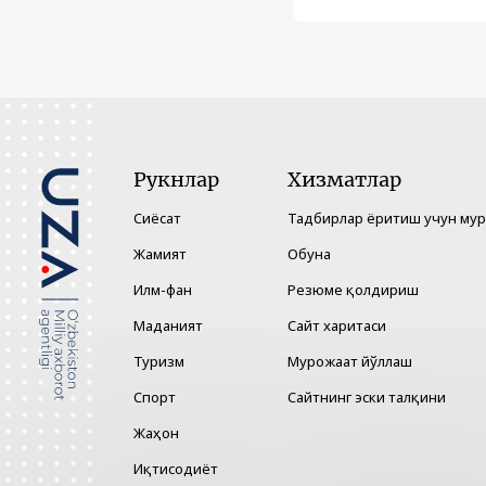
Рукнлар
Хизматлар
Сиёсат
Тадбирлар ёритиш учун му
Жамият
Обуна
Илм-фан
Резюме қолдириш
Маданият
Сайт харитаси
Туризм
Мурожаат йўллаш
Спорт
Сайтнинг эски талқини
Жаҳон
Иқтисодиёт