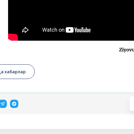
Ziyov
қа хабарлар