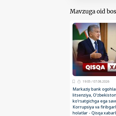
Mavzuga oid bos
19:05 / 07.08.2026
Markaziy bank ogohlan
litsenziya, O‘zbekisto
ko‘rsatgichga ega sav
Korrupsiya va firibgarl
holatlar - Qisqa xabar