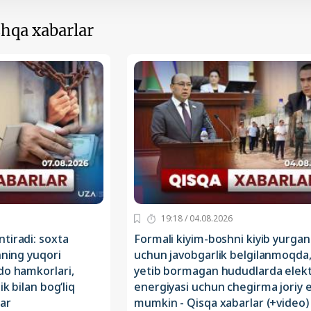
hqa xabarlar
19:18 / 04.08.2026
tiradi: soxta
Formali kiyim-boshni kiyib yurgan
nning yuqori
uchun javobgarlik belgilanmoqda
do hamkorlari,
yetib bormagan hududlarda elek
ik bilan bog‘liq
energiyasi uchun chegirma joriy et
lar
mumkin - Qisqa xabarlar (+video)