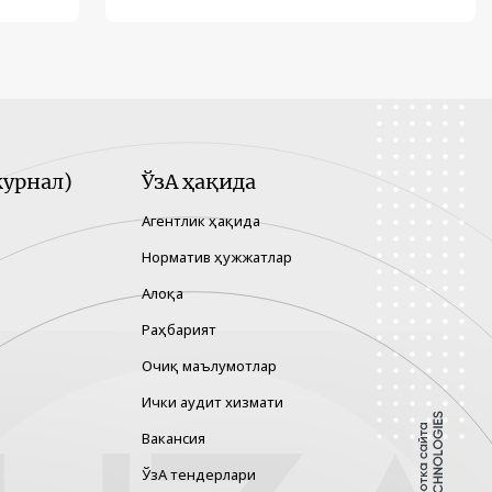
урнал)
ЎзА ҳақида
Агентлик ҳақида
Норматив ҳужжатлар
Алоқа
Раҳбарият
Очиқ маълумотлар
Ички аудит хизмати
Вакансия
ЎзА тендерлари