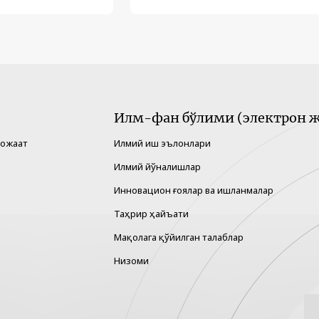
Илм-фан бўлими (электрон ж
рожаат
Илмий иш эълонлари
Илмий йўналишлар
Инновацион ғоялар ва ишланмалар
Таҳрир ҳайъати
Мақолага қўйилган талаблар
Низоми