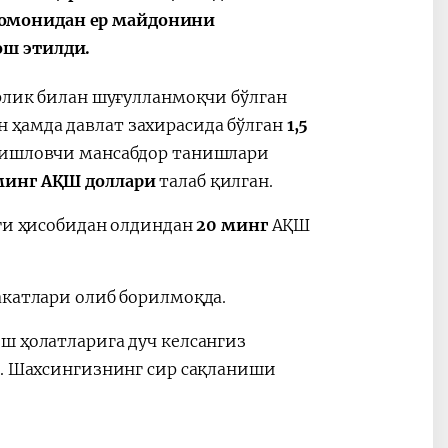
томонидан ер майдонини
ош этилди.
Oʻzbekiston va
Maqolalar
igi
Pokiston hamkorligi
орлик билан шуғулланмоқчи бўлган
 ҳамда давлат захирасида бўлган
1,5
 ишловчи мансабдор танишлари
минг АҚШ доллари
талаб қилган.
ағи ҳисобидан олдиндан
20 минг
АҚШ
акатлари олиб борилмоқда.
ш ҳолатларига дуч келсангиз
г. Шахсингизнинг сир сақланиши