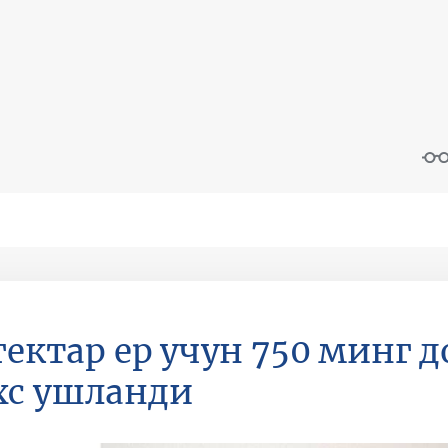
 гектар ер учун 750 минг 
хс ушланди