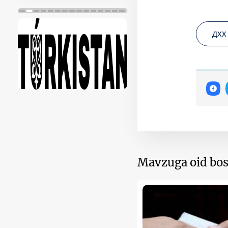
ДХХ
Mavzuga oid bos