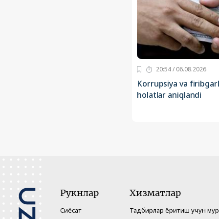
20:54 / 06.08.2026
Korrupsiya va firibgarl
holatlar aniqlandi
Рукнлар
Хизматлар
Сиёсат
Тадбирлар ёритиш учун му