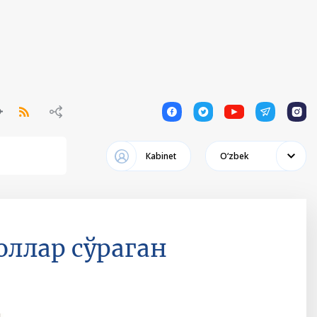
1
1
1
1
1
Кabinet
Oʻzbek
доллар сўраган