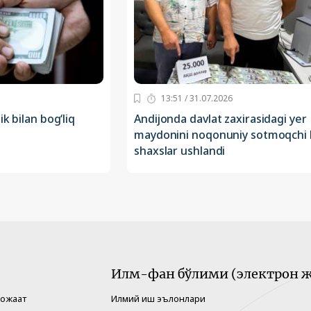
13:51 / 31.07.2026
ik bilan bog‘liq
Andijonda davlat zaxirasidagi yer
maydonini noqonuniy sotmoqchi 
shaxslar ushlandi
Илм-фан бўлими (электрон ж
рожаат
Илмий иш эълонлари