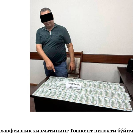
 хавфсизлик хизматининг Тошкент вилояти бўйич