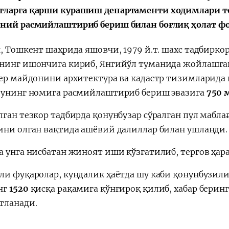
ларга қарши курашиш департаменти ходимлари 
ний расмийлаштириб бериш билан боғлиқ ҳолат ф
Huquqiy targʻibot
O‘zbekiston va
i
Yaponiya hamkorl
н, Тошкент шаҳрида яшовчи, 1979 й.т. шахс тадбирк
нинг ишончига кириб, Янгийўл туманида жойлашган
ер майдонини архитектура ва кадастр тизимларида
 унинг номига расмийлаштириб бериш эвазига
750 
лган тезкор тадбирда қонунбузар сўралган пул мабл
ини олган вақтида ашёвий далиллар билан ушланди.
а унга нисбатан жиноят иши қўзғатилиб, тергов ҳар
ли фуқаролар, кундалик ҳаётда шу каби қонунбузили
нг
1520
қисқа рақамига қўнғироқ қилиб, хабар берин
тланади.