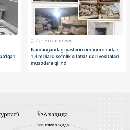
12:37 / 31.07.2026
Namangandagi yashirin omborxonadan
bo‘lgan
1,4 milliard so‘mlik sifatsiz dori vositalari
musodara qilindi
урнал)
ЎзА ҳақида
Агентлик ҳақида