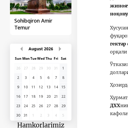
жиноят
ноқону
Sohibqiron Amir
O‘zbekiston va
Temur
Paragvay hamkorlig
Хусуса
фуқаро
гектар
August
2026
орқали
Sun
Mon
Tue
Wed
Thu
Fri
Sat
Ўткази
26
27
28
29
30
31
1
доллар
2
3
4
5
6
7
8
Ҳозирд
9
10
11
12
13
14
15
16
17
18
19
20
21
22
Ҳурмат
ДХХ
ни
23
24
25
26
27
28
29
кафола
30
31
1
2
3
4
5
Hamkorlarimiz