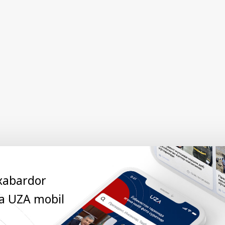
 xabardor
ga UZA mobil