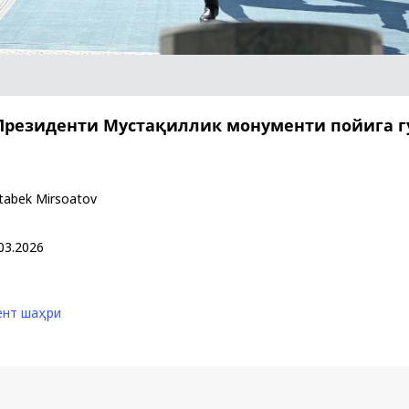
Huquqiy targʻibot
O‘zbekiston va
i
Yaponiya hamkorl
Президенти Мустақиллик монументи пойига 
tabek Mirsoatov
03.2026
ент шаҳри