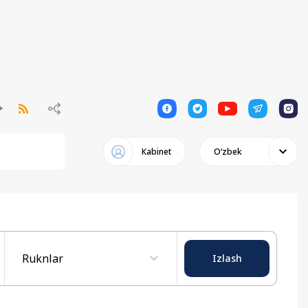
1
1
1
1
1
Кabinet
Oʻzbek
Ruknlar
Izlash