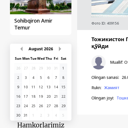
Sohibqiron Amir
O‘zbekiston va
Фото ID:
409156
Temur
Paragvay hamkorlig
Тожикистон 
қўйди
August
2026
Sun
Mon
Tue
Wed
Thu
Fri
Sat
Muallif
:
O
26
27
28
29
30
31
1
Olingan sanasi
:
26.
2
3
4
5
6
7
8
9
10
11
12
13
14
15
Rukn
:
Жамият
16
17
18
19
20
21
22
Olingan joyi
:
Тошк
23
24
25
26
27
28
29
30
31
1
2
3
4
5
Hamkorlarimiz