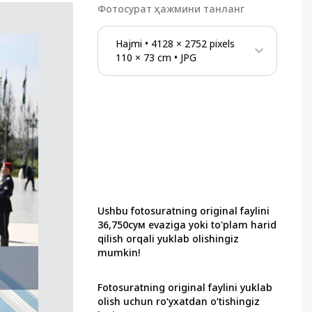
Фотосурат ҳажмини танланг
Hajmi
•
4128
×
2752
pixels
110
×
73
cm
•
JPG
Ushbu fotosuratning original faylini
36,750сум evaziga yoki to'plam harid
qilish orqali yuklab olishingiz
mumkin!
Fotosuratning original faylini yuklab
olish uchun ro‘yxatdan o‘tishingiz