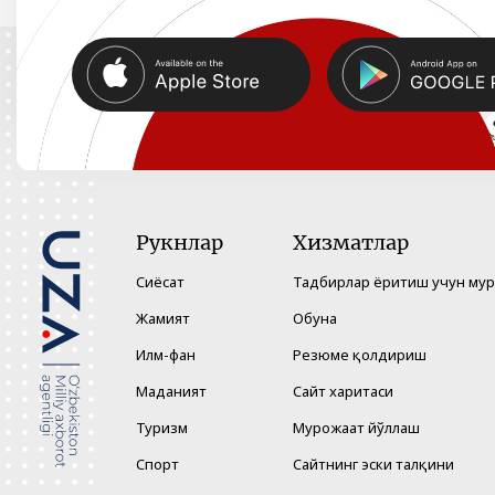
Рукнлар
Хизматлар
Сиёсат
Тадбирлар ёритиш учун му
Жамият
Обуна
Илм-фан
Резюме қолдириш
Маданият
Сайт харитаси
Туризм
Мурожаат йўллаш
Спорт
Сайтнинг эски талқини