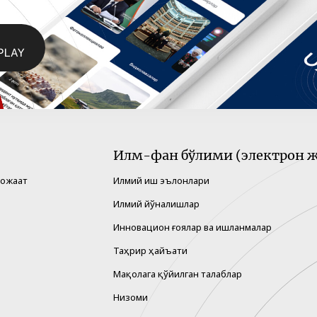
Илм-фан бўлими (электрон ж
рожаат
Илмий иш эълонлари
Илмий йўналишлар
Инновацион ғоялар ва ишланмалар
Таҳрир ҳайъати
Мақолага қўйилган талаблар
Низоми