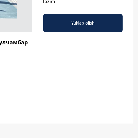
lozim
Oʻzbekiston va
Maqolalar
Yuklab olish
igi
Pokiston hamkorligi
гулчамбар