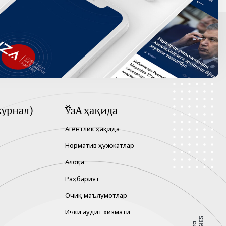
урнал)
ЎзА ҳақида
Агентлик ҳақида
Норматив ҳужжатлар
Алоқа
Раҳбарият
Очиқ маълумотлар
Ички аудит хизмати