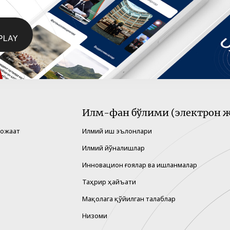
Илм-фан бўлими (электрон ж
рожаат
Илмий иш эълонлари
Илмий йўналишлар
Инновацион ғоялар ва ишланмалар
Таҳрир ҳайъати
Мақолага қўйилган талаблар
Низоми