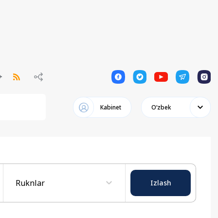
1
1
1
1
1
Кabinet
Oʻzbek
Ruknlar
Izlash