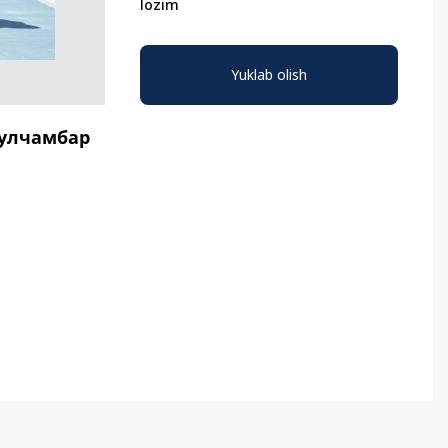
lozim
Oʻzbekiston va
Maqolalar
Yuklab olish
igi
Pokiston hamkorligi
гулчамбар