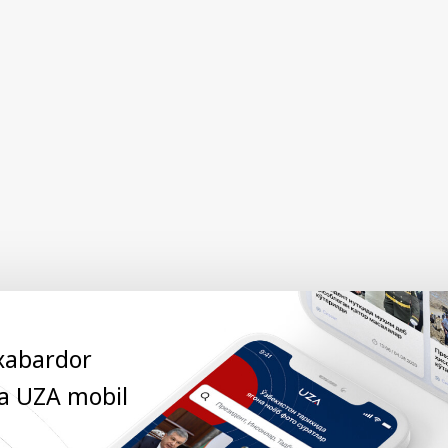
 xabardor
ga UZA mobil