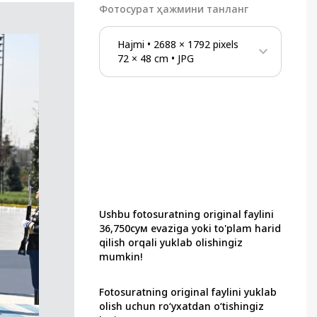
Фотосурат ҳажмини танланг
Hajmi
•
2688
×
1792
pixels
72
×
48
cm
•
JPG
Ushbu fotosuratning original faylini
36,750сум evaziga yoki to'plam harid
qilish orqali yuklab olishingiz
mumkin!
Fotosuratning original faylini yuklab
olish uchun ro‘yxatdan o‘tishingiz