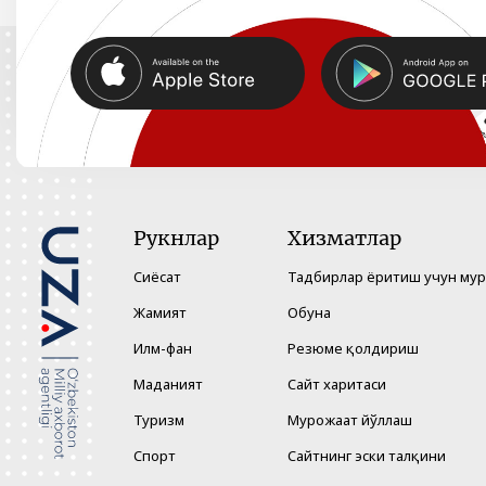
Рукнлар
Хизматлар
Сиёсат
Тадбирлар ёритиш учун му
Жамият
Обуна
Илм-фан
Резюме қолдириш
Маданият
Сайт харитаси
Туризм
Мурожаат йўллаш
Спорт
Сайтнинг эски талқини