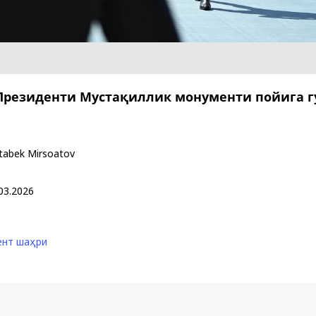
Huquqiy targʻibot
O‘zbekiston va
i
Yaponiya hamkorl
Президенти Мустақиллик монументи пойига 
tabek Mirsoatov
03.2026
ент шаҳри