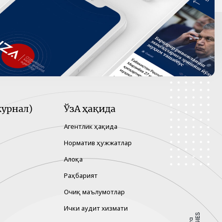
урнал)
ЎзА ҳақида
Агентлик ҳақида
Норматив ҳужжатлар
Алоқа
Раҳбарият
Очиқ маълумотлар
Ички аудит хизмати