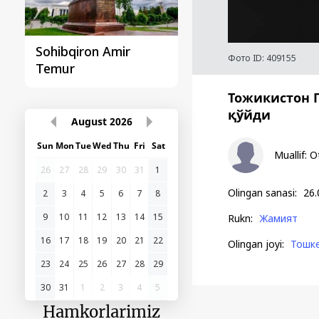
Sohibqiron Amir
O‘zbekiston va
Фото ID:
409155
Temur
Paragvay hamkorlig
Тожикистон 
қўйди
August
2026
Sun
Mon
Tue
Wed
Thu
Fri
Sat
Muallif
:
O
26
27
28
29
30
31
1
Olingan sanasi
:
26.
2
3
4
5
6
7
8
9
10
11
12
13
14
15
Rukn
:
Жамият
16
17
18
19
20
21
22
Olingan joyi
:
Тошк
23
24
25
26
27
28
29
30
31
1
2
3
4
5
Hamkorlarimiz