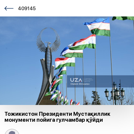
409145
Тожикистон Президенти Мустақиллик
монументи пойига гулчамбар қўйди