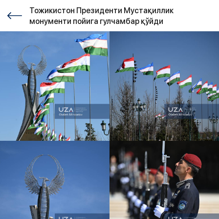
Тожикистон Президенти Мустақиллик
монументи пойига гулчамбар қўйди