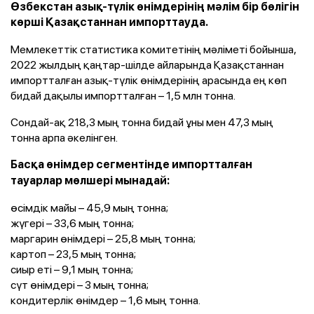
Өзбекстан азық-түлік өнімдерінің мәлім бір бөлігін
көрші Қазақстаннан импорттауда.
Мемлекеттік статистика комитетінің мәліметі бойынша,
2022 жылдың қаңтар-шілде айларында Қазақстаннан
импортталған азық-түлік өнімдерінің арасында ең көп
бидай дақылы импортталған – 1,5 млн тонна.
Сондай-ақ 218,3 мың тонна бидай ұны мен 47,3 мың
тонна арпа әкелінген.
Басқа өнімдер сегментінде импортталған
тауарлар мөлшері мынадай:
өсімдік майы – 45,9 мың тонна;
жүгері – 33,6 мың тонна;
маргарин өнімдері – 25,8 мың тонна;
картоп – 23,5 мың тонна;
сиыр еті – 9,1 мың тонна;
сүт өнімдері – 3 мың тонна;
кондитерлік өнімдер – 1,6 мың тонна.