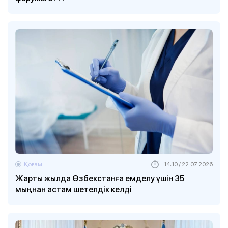
Қоғам
14:10 / 22.07.2026
Жарты жылда Өзбекстанға емделу үшін 35
мыңнан астам шетелдік келді