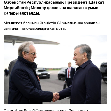
Өзбекстан Республикасының Президенті Шавкат
Мирзиёевтің Мәскеу қаласына жасаған жұмыс
сапары аяқталды.
Мемлекет басшысы Жеңістің 81 жылдығына арналған
салтанатты іс-шараларға қатысты.
Сондай-ақ Ресей Федерациясының Президенті