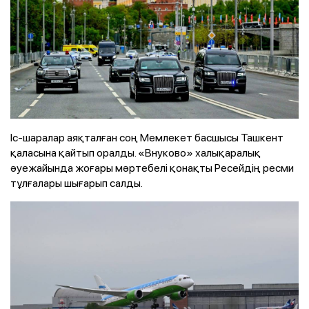
Іс-шаралар аяқталған соң Мемлекет басшысы Ташкент
қаласына қайтып оралды. «Внуково» халықаралық
әуежайында жоғары мәртебелі қонақты Ресейдің ресми
тұлғалары шығарып салды.