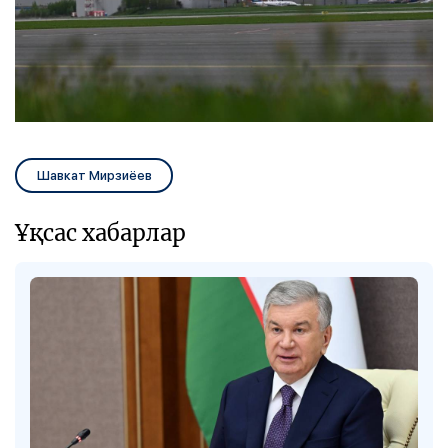
Шавкат Мирзиёев
Ұқсас хабарлар