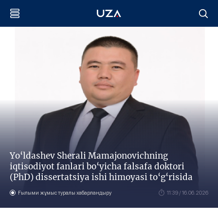
Yo‘ldashev Sherali Mamajonovichning
iqtisodiyot fanlari bo‘yicha falsafa doktori
(PhD) dissertatsiya ishi himoyasi to‘g‘risida
Ғылыми жұмыс туралы хабарландыру
11:39 / 16.06.2026