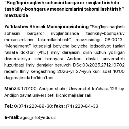
“Sog‘liqni saqlash sohasini barqaror rivojlantirishda
tashkiliy-boshqaruv mexanizmlarini takomillashtirish”
mavzusida
“Sog‘liqni saqlash
Yo‘ldashev Sherali Mamajonovichning
sohasini barqaror rivojlantirishda tashkiliy-boshqaruv
mexanizmlarini takomillashtirish” mavzusidagi 08.00.13–
“Menejment” ixtisosligi bo‘yicha bo‘yicha iqtisodiyot fanlari
falsafa doktori (PhD) ilmiy darajasini olish uchun yozilgan
dissertatsiya ishi himoyasi Andijon davlat universiteti
huzuridagi ilmiy darajalar beruvchi DSc.03/2025.27.12.I.07.02
raqamli Ilmiy kengashning 2026-yil 27-iyun kuni soat 10:00
dagi majlisida bo‘lib o‘tadi.
170100, Andijon shahri, Universitet ko‘chasi, 129-uy.
Manzil:
Andijon davlat universiteti, kichik majlislar zali.
0(374) 223-88-30;
(74) 223-84-33
Tel.:
faks:
agsu_info@edu.uz
e-mail: