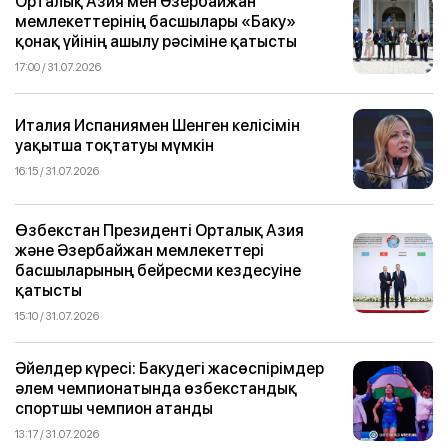
Орталық Азия мен Әзербайжан
мемлекеттерінің басшылары «Баку»
қонақ үйінің ашылу рәсіміне қатысты
17:00 / 31.07.2026
Италия Испаниямен Шенген келісімін
уақытша тоқтатуы мүмкін
16:15 / 31.07.2026
Өзбекстан Президенті Орталық Азия
және Әзербайжан мемлекеттері
басшыларының бейресми кездесуіне
қатысты
15:10 / 31.07.2026
Әйелдер күресі: Бакудегі жасөспірімдер
әлем чемпионатында өзбекстандық
спортшы чемпион атанды
13:17 / 31.07.2026