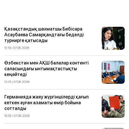
Қазақстандық шахматшы Бибісара
Асаубаева Самарқандтағы беделді
турнирге қатысады
13:19 / 07.08.2026
Өзбекстан мен АҚШ балалар контенті
саласындағы ынтымақтастықты
кеңейтеді
12:01 / 07.08.2026
Германияда жаяу жүргіншілерді қағып
кеткен ауған азаматы өмір бойына
сотталды
10:53 / 07.08.2026