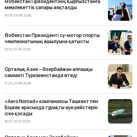
Өзбекстан Президентінің Қырғызстанға
мемлекеттік сапары аяқталды
18:09 / 01.08.2026
Өзбекстан Президенті су-мотор спорты
чемпионатының ашылуына қатысты
14:10 / 01.08.2026
Орталық Азия – Әзербайжан алғашқы
саммиті Түркіменстанда өтеді
11:25 / 01.08.2026
«Aero Nomad» компаниясы Ташкент пен
Бішкек арасында тұрақты әуе рейстерін
іске қосады
18:31 / 31.07.2026