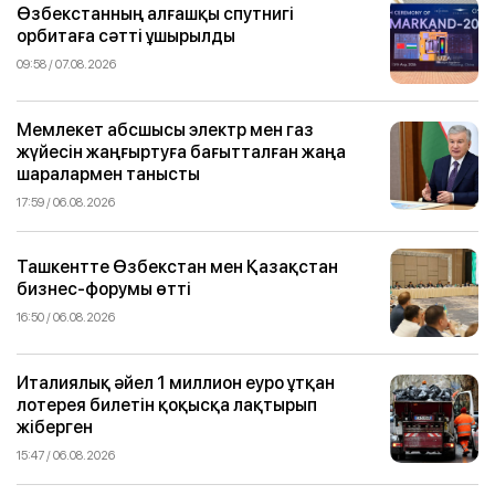
Өзбекстанның алғашқы спутнигі
орбитаға сәтті ұшырылды
09:58 / 07.08.2026
Мемлекет абсшысы электр мен газ
жүйесін жаңғыртуға бағытталған жаңа
шаралармен танысты
17:59 / 06.08.2026
Ташкентте Өзбекстан мен Қазақстан
бизнес-форумы өтті
16:50 / 06.08.2026
Италиялық әйел 1 миллион еуро ұтқан
лотерея билетін қоқысқа лақтырып
жіберген
15:47 / 06.08.2026