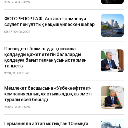
10:53 / 04.08.2026
ФОТОРЕПОРТАЖ: Астана – заманауи
сәулет пен ұлттық нақыш үйлескен шаһар
09:57 / 04.08.2026
Президент білім алуда қосымша
қолдауды қажет ететін балаларды
қолдауға бағытталған ұсыныстармен
танысты
18:01 / 03.08.2026
Мемлекет басшысына «Узбекнефтгаз»
компаниясының жартыжылдық қызметі
туралы есеп берілді
16:56 / 03.08.2026
Германияда аптап ыстықтан 10 мыңға