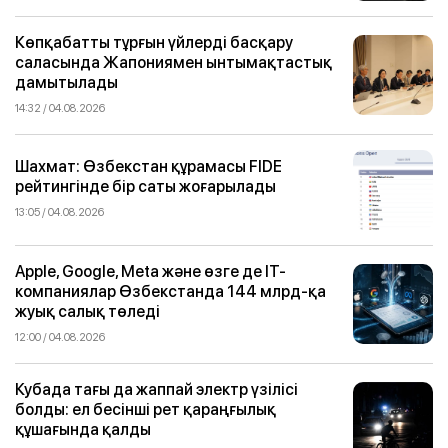
Көпқабатты тұрғын үйлерді басқару
саласында Жапониямен ынтымақтастық
дамытылады
14:32 / 04.08.2026
Шахмат: Өзбекстан құрамасы FIDE
рейтингінде бір саты жоғарылады
13:05 / 04.08.2026
Apple, Google, Meta және өзге де IT-
компаниялар Өзбекстанда 144 млрд-қа
жуық салық төледі
12:00 / 04.08.2026
Кубада тағы да жаппай электр үзілісі
болды: ел бесінші рет қараңғылық
құшағында қалды