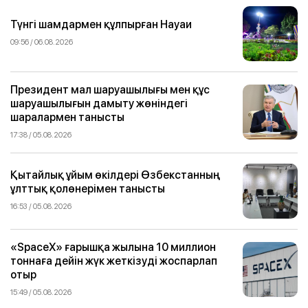
Түнгі шамдармен құлпырған Науаи
09:56 / 06.08.2026
Президент мал шаруашылығы мен құс
шаруашылығын дамыту жөніндегі
шаралармен танысты
17:38 / 05.08.2026
Қытайлық ұйым өкілдері Өзбекстанның
ұлттық қолөнерімен танысты
16:53 / 05.08.2026
«SpaceX» ғарышқа жылына 10 миллион
тоннаға дейін жүк жеткізуді жоспарлап
отыр
15:49 / 05.08.2026