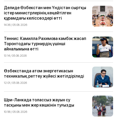
Делиде Өзбекстан мен Үндістан сыртқы
істер министрлерінің кеңейтілген
құрамдағы келіссөздері өтті
14:36 / 05.08.2026
Теннис: Камилла Рахимова камбэк жасап
Торонтодағы турнирдің үшінші
айналымына өтті
13:14 / 05.08.2026
Өзбекстанда атом энергетикасын
техникалық реттеу жүйесі жетілдіріледі
12:01 / 05.08.2026
Шри-Ланкада толассыз жауын су
тасқыны мен жер көшкінін туғызды
10:56 / 05.08.2026