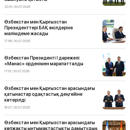
20:01 / 30.07.2026
Өзбекстан мен Қырғызстан
Президенттері БАҚ өкілдеріне
мәлімдеме жасады
17:56 / 30.07.2026
Өзбекстан Президенті I дәрежелі
«Манас» орденімен марапатталды
17:01 / 30.07.2026
Өзбекстан мен Қырғызстан арасындағы
қатынастар одақтастық деңгейіне
көтерілді
16:07 / 30.07.2026
Өзбекстан мен Қырғызстан арасындағы
көпжақты ынтымақтастықты дамытудың