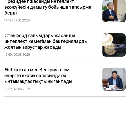
Президент жасанды интеллект
экожүйесін дамыту бойынша тапсырма
берді
17:12 / 07.08.2026
Стэнфорд ғалымдары жасанды
интеллект көмегімен бактерияларды
жоятын вирустар жасады
15:40 / 07.08.2026
Өзбекстан мен Венгрия атом
энергетикасы саласындағы
ынтымақтастықты нығайтады
14:27 / 07.08.2026