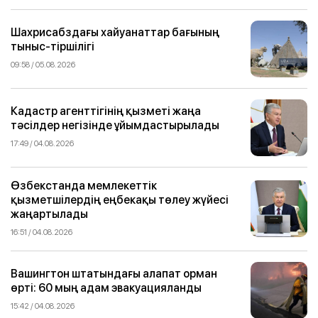
Шахрисабздағы хайуанаттар бағының
тыныс-тіршілігі
09:58 / 05.08.2026
Кадастр агенттігінің қызметі жаңа
тәсілдер негізінде ұйымдастырылады
17:49 / 04.08.2026
Өзбекстанда мемлекеттік
қызметшілердің еңбекақы төлеу жүйесі
жаңартылады
16:51 / 04.08.2026
Вашингтон штатындағы алапат орман
өрті: 60 мың адам эвакуацияланды
15:42 / 04.08.2026