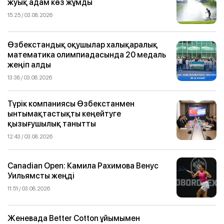
жуық адам көз жұмды
15:25 / 03.08.2026
Өзбекстандық оқушылар халықаралық
математика олимпиадасында 20 медаль
жеңіп алды
13:38 / 03.08.2026
Түрік компаниясы Өзбекстанмен
ынтымақтастықты кеңейтуге
қызығушылық танытты
12:43 / 03.08.2026
Canadian Open: Камила Рахимова Венус
Уильямсты жеңді
11:51 / 03.08.2026
Женевада Better Cotton ұйымымен