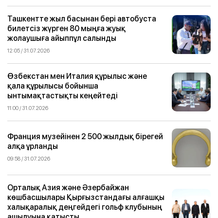
Ташкентте жыл басынан бері автобуста
билетсіз жүрген 80 мыңға жуық
жолаушыға айыппұл салынды
12:05 / 31.07.2026
Өзбекстан мен Италия құрылыс және
қала құрылысы бойынша
ынтымақтастықты кеңейтеді
11:00 / 31.07.2026
Франция музейінен 2 500 жылдық бірегей
алқа ұрланды
09:58 / 31.07.2026
Орталық Азия және Әзербайжан
көшбасшылары Қырғызстандағы алғашқы
халықаралық деңгейдегі гольф клубының
ашылуына қатысты