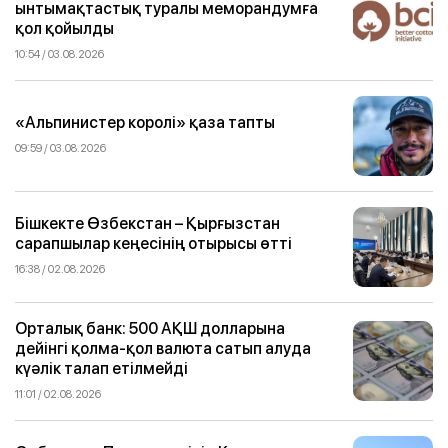
ынтымақтастық туралы меморандумға
қол қойылды
10:54 / 03.08.2026
«Альпинистер королі» қаза тапты
09:59 / 03.08.2026
Бішкекте Өзбекстан – Қырғызстан
сарапшылар кеңесінің отырысы өтті
16:38 / 02.08.2026
Орталық банк: 500 АҚШ долларына
дейінгі қолма-қол валюта сатып алуда
күәлік талап етілмейді
11:01 / 02.08.2026