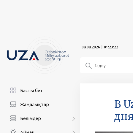
08.08.2026
|
01:23:24
Басты бет
В U
Жаңалықтар
дня
Бөлімдер
Аймақ