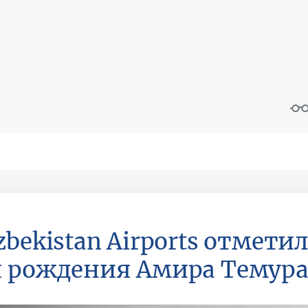
zbekistan Airports отмети
 рождения Амира Темур