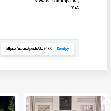
Мухайё Тошкораева,
УзА
https://uza.uz/posts/842945
Көшіру