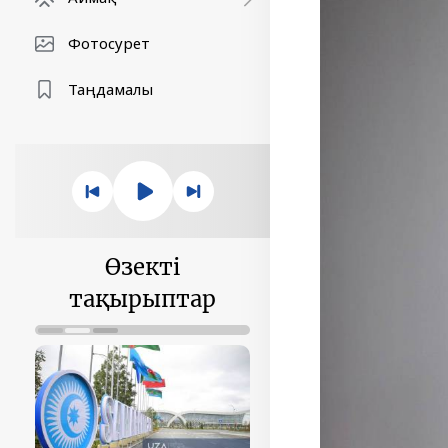
Фотосурет
Таңдамалы
Өзекті
тақырыптар