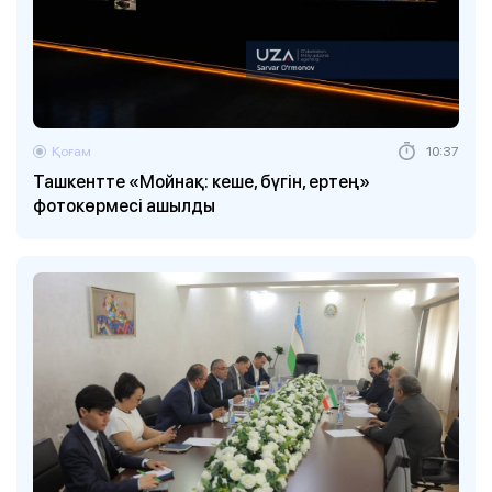
Қоғам
10:37
Ташкентте «Мойнақ: кеше, бүгін, ертең»
фотокөрмесі ашылды