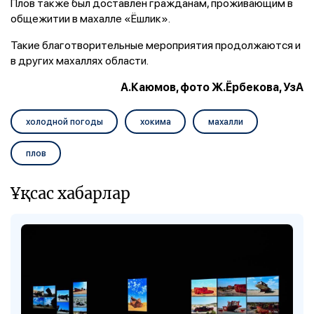
Плов также был доставлен гражданам, проживающим в
общежитии в махалле «Ёшлик».
Такие благотворительные мероприятия продолжаются и
в других махаллях области.
А.Каюмов, фото Ж.Ёрбекова, УзА
холодной погоды
хокима
махалли
плов
Ұқсас хабарлар