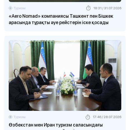
Туризм
18:31 / 31.07.2026
«Aero Nomad» компаниясы Ташкент пен Бішкек
арасында тұрақты әуе рейстерін іске қосады
Туризм
17:46 / 28.07.2026
Өзбекстан мен Иран туризм саласындағы