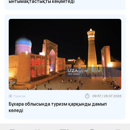
ынтымақтастықты кеңейтеді
Туризм
09:57 / 28.07.2026
Бұхара облысында туризм қарқынды дамып
келеді