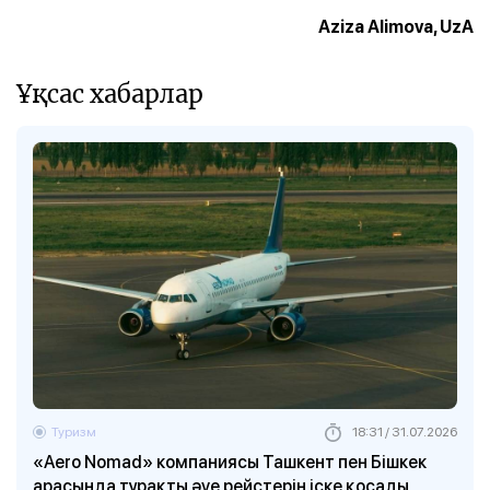
Aziza Alimova, UzA
Ұқсас хабарлар
Туризм
18:31 / 31.07.2026
«Aero Nomad» компаниясы Ташкент пен Бішкек
арасында тұрақты әуе рейстерін іске қосады