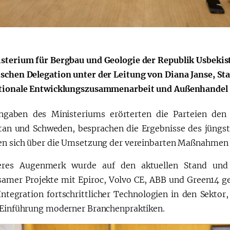
sterium für Bergbau und Geologie der Republik Usbekist
schen Delegation unter der Leitung von Diana Janse, Sta
tionale Entwicklungszusammenarbeit und Außenhandel d
ngaben des Ministeriums erörterten die Parteien de
tan und Schweden, besprachen die Ergebnisse des jüngs
en sich über die Umsetzung der vereinbarten Maßnahmen 
eres Augenmerk wurde auf den aktuellen Stand und d
amer Projekte mit Epiroc, Volvo CE, ABB und Green14 gel
 Integration fortschrittlicher Technologien in den Sektor
 Einführung moderner Branchenpraktiken.