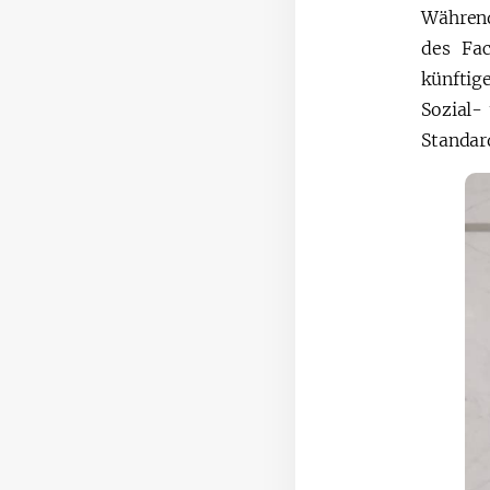
Während
des Fac
künfti
Sozial-
Standar