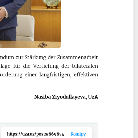
randum zur Stärkung der Zusammenarbeit
age für die Vertiefung der bilateralen
derung einer langfristigen, effektiven
Nasiba Ziyodullayeva, UzA
https://uza.uz/posts/869854
Көшіру