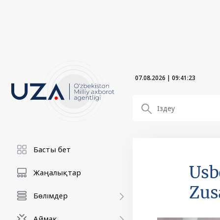
07.08.2026
|
09:41:24
Басты бет
Usb
Жаңалықтар
Zus
Бөлімдер
Аймақ