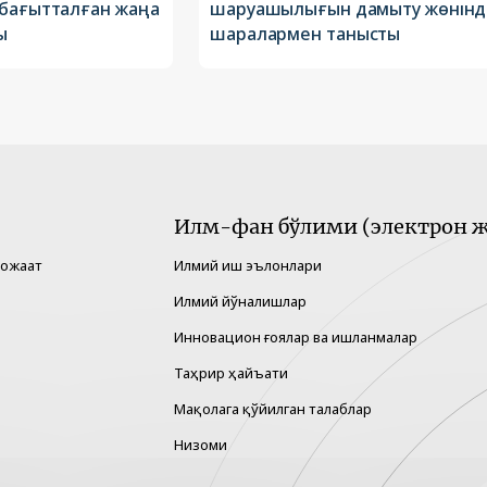
 бағытталған жаңа
шаруашылығын дамыту жөнінд
ы
шаралармен танысты
Илм-фан бўлими (электрон ж
рожаат
Илмий иш эълонлари
Илмий йўналишлар
Инновацион ғоялар ва ишланмалар
Таҳрир ҳайъати
Мақолага қўйилган талаблар
Низоми