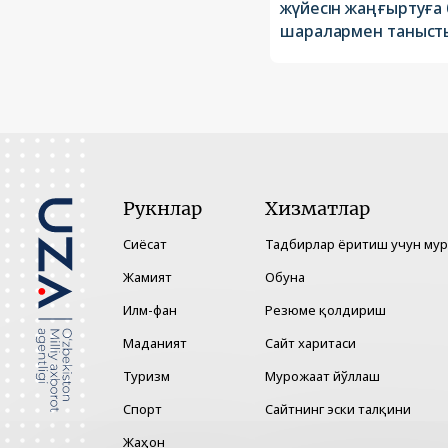
жүйесін жаңғыртуға
шаралармен таныст
Рукнлар
Хизматлар
Сиёсат
Тадбирлар ёритиш учун му
Жамият
Обуна
Илм-фан
Резюме қолдириш
Маданият
Сайт харитаси
Туризм
Мурожаат йўллаш
Спорт
Сайтнинг эски талқини
Жаҳон