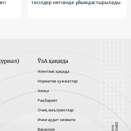
егі
тәсілдер негізінде ұйымдастырылады
урнал)
ЎзА ҳақида
Агентлик ҳақида
Норматив ҳужжатлар
Алоқа
Раҳбарият
Очиқ маълумотлар
Ички аудит хизмати
Вакансия