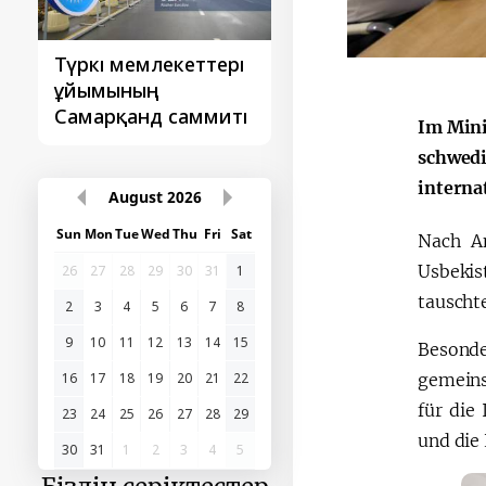
Түркі мемлекеттері
‘Орталық Азия -
ұйымының
Қытай’ бірінші
Самарқанд саммиті
саммиті
Im Mini
schwedi
interna
August
2026
Sun
Mon
Tue
Wed
Thu
Fri
Sat
Nach A
Usbekis
26
27
28
29
30
31
1
tauscht
2
3
4
5
6
7
8
9
10
11
12
13
14
15
Besond
gemeins
16
17
18
19
20
21
22
für die
23
24
25
26
27
28
29
und die
30
31
1
2
3
4
5