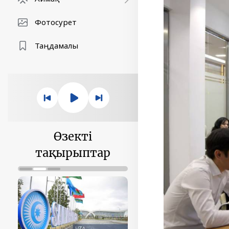
Фотосурет
Таңдамалы
Өзекті
тақырыптар