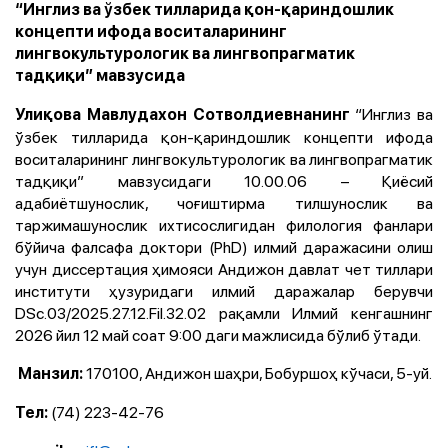
“Инглиз ва ўзбек тилларида қон-қариндошлик
концепти ифода воситаларининг
лингвокультурологик ва лингвопрагматик
тадқиқи” мавзусида
“Инглиз ва
Улиқова Мавлудахон Сотволдиевнанинг
ўзбек тилларида қон-қариндошлик концепти ифода
воситаларининг лингвокультурологик ва лингвопрагматик
тадқиқи” мавзусидаги 10.00.06 – Қиёсий
адабиётшунослик, чоғиштирма тилшунослик ва
таржимашунослик ихтисослигидан филология фанлари
бўйича фалсафа доктори (PhD) илмий даражасини олиш
учун диссертация ҳимояси Aндижон давлат чет тиллари
институти ҳузуридаги илмий даражалар берувчи
DSc.03/2025.27.12.Fil.32.02 рақамли Илмий кенгашнинг
2026 йил 12 май соат 9:00 даги мажлисида бўлиб ўтади.
170100, Aндижон шаҳри, Бобуршоҳ кўчаси, 5-уй.
Манзил:
(74) 223-42-76
Тел: