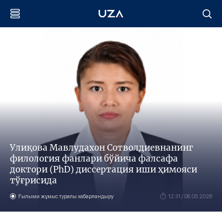
Улиқова Мавлудахон Сотволдиевнанинг
филология фанлари бўйича фалсафа
доктори (PhD) диссертация иши ҳимояси
тўғрисида
Ғылыми жұмыс туралы хабарландыру
12:31 / 08.05.2026