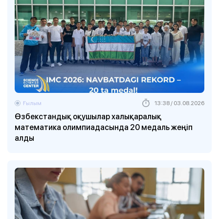
Ғылым
13:38 / 03.08.2026
Өзбекстандық оқушылар халықаралық
математика олимпиадасында 20 медаль жеңіп
алды