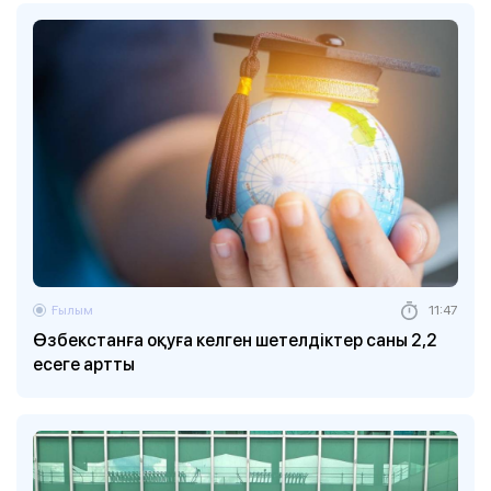
Ғылым
11:47
Өзбекстанға оқуға келген шетелдіктер саны 2,2
есеге артты