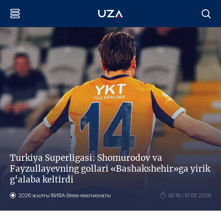
Тurkiya Superligasi: Shomurodov va
Fayzullayevning gollari «Bashakshehir»ga yirik
g‘alaba keltirdi
2026 жылғы ФИФА Әлем чемпионаты
00:18 / 10.05.2026