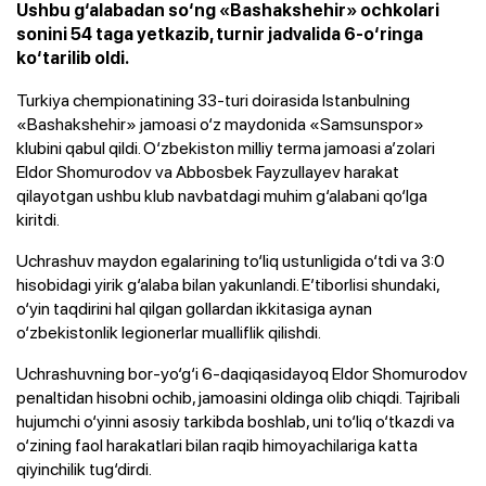
Ushbu g‘alabadan so‘ng «Bashakshehir» ochkolari
sonini 54 taga yetkazib, turnir jadvalida 6-o‘ringa
ko‘tarilib oldi.
Turkiya chempionatining 33-turi doirasida Istanbulning
«Bashakshehir» jamoasi o‘z maydonida «Samsunspor»
klubini qabul qildi. O‘zbekiston milliy terma jamoasi a’zolari
Eldor Shomurodov va Abbosbek Fayzullayev harakat
qilayotgan ushbu klub navbatdagi muhim g‘alabani qo‘lga
kiritdi.
Uchrashuv maydon egalarining to‘liq ustunligida o‘tdi va 3:0
hisobidagi yirik g‘alaba bilan yakunlandi. E’tiborlisi shundaki,
o‘yin taqdirini hal qilgan gollardan ikkitasiga aynan
o‘zbekistonlik legionerlar mualliflik qilishdi.
Uchrashuvning bor-yo‘g‘i 6-daqiqasidayoq Eldor Shomurodov
penaltidan hisobni ochib, jamoasini oldinga olib chiqdi. Tajribali
hujumchi o‘yinni asosiy tarkibda boshlab, uni to‘liq o‘tkazdi va
o‘zining faol harakatlari bilan raqib himoyachilariga katta
qiyinchilik tug‘dirdi.