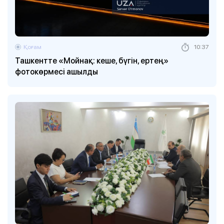
Қоғам
10:37
Ташкентте «Мойнақ: кеше, бүгін, ертең»
фотокөрмесі ашылды