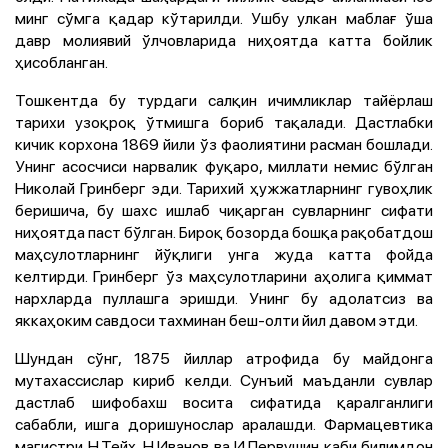
минг сўмга қадар кўтарилди. Ушбу улкан маблағ ўша
давр молиявий ўлчовларида ниҳоятда катта бойлик
ҳисобланган.
Тошкентда бу турдаги салқин ичимликлар тайёрлаш
тарихи узоқроқ ўтмишга бориб тақалади. Дастлабки
кичик корхона 1869 йили ўз фаолиятини расман бошлади.
Унинг асосчиси нарвалик фуқаро, миллати немис бўлган
Николай Гринберг эди. Тарихий ҳужжатларнинг гувоҳлик
беришича, бу шахс ишлаб чиқарган сувларнинг сифати
ниҳоятда паст бўлган. Бироқ бозорда бошқа рақобатдош
маҳсулотларнинг йўқлиги унга жуда катта фойда
келтирди. Гринберг ўз маҳсулотларини аҳолига қиммат
нархларда пуллашга эришди. Унинг бу адолатсиз ва
яккаҳоким савдоси тахминан беш-олти йил давом этди.
Шундан сўнг, 1875 йиллар атрофида бу майдонга
мутахассислар кириб келди. Сунъий маъданли сувлар
дастлаб шифобахш восита сифатида қаралганлиги
сабабли, ишга доришунослар аралашди. Фармацевтика
магистри Н.Тейх, Н.Иванов ва И.Первушин каби билимдон