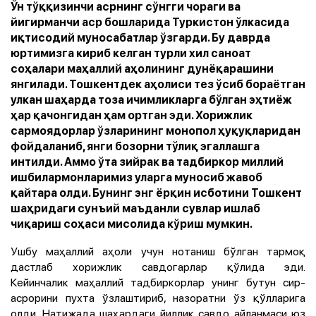
Ўн тўққизинчи асрнинг сўнгги чораги ва
йигирманчи аср бошларида Туркистон ўлкасида
иқтисодий муносабатлар ўзгарди. Бу даврда
юртимизга кириб келган турли хил саноат
соҳалари маҳаллий аҳолининг дунёқарашини
янгилади. Тошкентдек аҳолиси тез ўсиб бораётган
улкан шаҳарда тоза ичимликларга бўлган эҳтиёж
ҳар қачонгидан ҳам ортган эди. Хорижлик
сармоядорлар ўзларининг монопол ҳуқуқларидан
фойдаланиб, янги бозорни тўлиқ эгаллашга
интилди. Аммо ўта зийрак ва тадбиркор миллий
ишбилармонларимиз уларга муносиб жавоб
қайтара олди. Бунинг энг ёрқин исботини Тошкент
шаҳридаги сунъий маъданли сувлар ишлаб
чиқариш соҳаси мисолида кўриш мумкин.
Ушбу маҳаллий аҳоли учун нотаниш бўлган тармоқ
дастлаб хорижлик савдогарлар қўлида эди.
Кейинчалик маҳаллий тадбиркорлар унинг бутун сир-
асрорини пухта ўзлаштириб, назоратни ўз қўлларига
олди. Натижада шаҳардаги йиллик савдо айланмаси юз