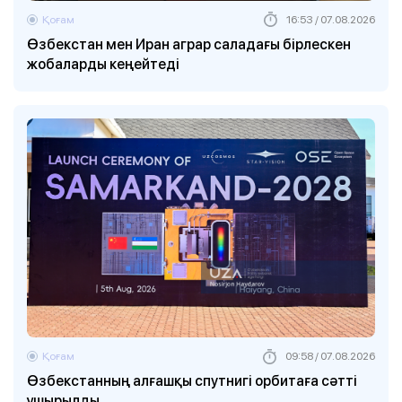
Қоғам
16:53 / 07.08.2026
Өзбекстан мен Иран аграр саладағы бірлескен
жобаларды кеңейтеді
Қоғам
09:58 / 07.08.2026
Өзбекстанның алғашқы спутнигі орбитаға сәтті
ұшырылды