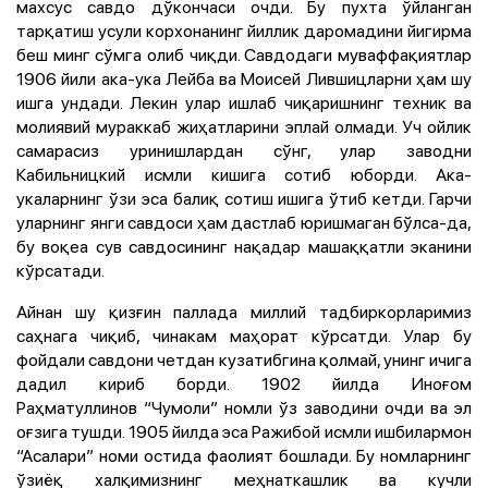
махсус савдо дўкончаси очди. Бу пухта ўйланган
тарқатиш усули корхонанинг йиллик даромадини йигирма
беш минг сўмга олиб чиқди. Савдодаги муваффақиятлар
1906 йили ака-ука Лейба ва Моисей Лившицларни ҳам шу
ишга ундади. Лекин улар ишлаб чиқаришнинг техник ва
молиявий мураккаб жиҳатларини эплай олмади. Уч ойлик
самарасиз уринишлардан сўнг, улар заводни
Кабильницкий исмли кишига сотиб юборди. Ака-
укаларнинг ўзи эса балиқ сотиш ишига ўтиб кетди. Гарчи
уларнинг янги савдоси ҳам дастлаб юришмаган бўлса-да,
бу воқеа сув савдосининг нақадар машаққатли эканини
кўрсатади.
Айнан шу қизғин паллада миллий тадбиркорларимиз
саҳнага чиқиб, чинакам маҳорат кўрсатди. Улар бу
фойдали савдони четдан кузатибгина қолмай, унинг ичига
дадил кириб борди. 1902 йилда Иноғом
Раҳматуллинов “Чумоли” номли ўз заводини очди ва эл
оғзига тушди. 1905 йилда эса Ражибой исмли ишбилармон
“Асалари” номи остида фаолият бошлади. Бу номларнинг
ўзиёқ халқимизнинг меҳнаткашлик ва кучли