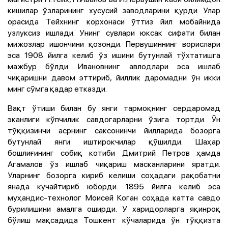
кишилар ўзларининг хусусий заводларини қурди. Улар
орасида Тейхнинг корхонаси ўттиз йил мобайнида
узлуксиз ишлади. Унинг сувлари юксак сифати билан
мижозлар ишончини қозонди. Первушиннинг ворислари
эса 1908 йилга келиб ўз ишини бутунлай тўхтатишга
мажбур бўлди. Ивановнинг авлодлари эса ишлаб
чиқаришни давом эттириб, йиллик даромадни ўн икки
минг сўмга қадар етказди.
Вақт ўтиши билан бу янги тармоқнинг сердаромад
эканлиги кўпчилик савдогарларни ўзига тортди. Ўн
тўққизинчи асрнинг саксонинчи йилларида бозорга
бутунлай янги иштирокчилар қўшилди. Шаҳар
бошлиғининг собиқ котиби Дмитрий Петров ҳамда
Агамалов ўз ишлаб чиқариш масканларини яратди.
Уларнинг бозорга кириб келиши соҳадаги рақобатни
янада кучайтириб юборди. 1895 йилга келиб эса
муҳандис-технолог Моисей Коган соҳада катта савдо
бурилишини амалга оширди. У харидорларга яқинроқ
бўлиш мақсадида Тошкент кўчаларида ўн тўққизта