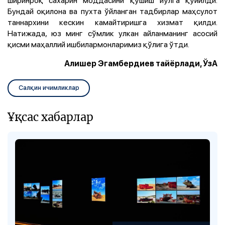
Бундай оқилона ва пухта ўйланган тадбирлар маҳсулот
таннархини кескин камайтиришга хизмат қилди.
Натижада, юз минг сўмлик улкан айланманинг асосий
қисми маҳаллий ишбилармонларимиз қўлига ўтди.
Алишер Эгамбердиев тайёрлади, ЎзА
Салқин ичимликлар
Ұқсас хабарлар