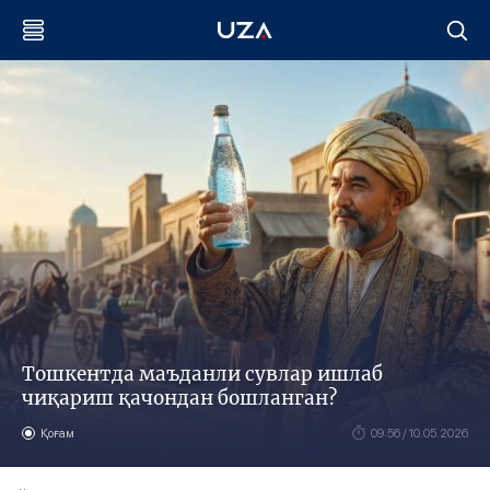
Тошкентда маъданли сувлар ишлаб
чиқариш қачондан бошланган?
Қоғам
09:56 / 10.05.2026