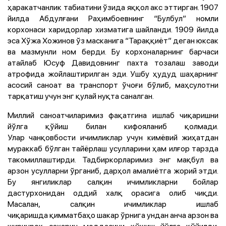
ҳаракатчанлик табиатини ўзида яққол акс эттирган. 1907
йилда Абдулғани Раҳимбоевнинг “Булбул” номли
корхонаси харидорлар хизматига шайланди. 1909 йилда
эса Хўжа Хожинов ўз масканига “Тараққиёт” деган юксак
ва мазмунли ном берди. Бу корхоналарнинг барчаси
атайлаб Юсуф Давидовнинг пахта тозалаш заводи
атрофида жойлаштирилган эди. Ушбу ҳудуд шаҳарнинг
асосий саноат ва транспорт ўчоғи бўлиб, маҳсулотни
тарқатиш учун энг қулай нуқта саналган.
Миллий саноатчиларимиз фақатгина ишлаб чиқаришни
йўлга қўйиш билан кифояланиб қолмади.
Улар чанқовбости ичимликлар учун кимёвий жиҳатдан
мураккаб бўлган тайёрлаш усулларини ҳам илғор тарзда
такомиллаштирди. Тадбиркорларимиз энг мақбул ва
арзон усулларни ўрганиб, дарҳол амалиётга жорий этди.
Бу янгиликлар салқин ичимликларни бойлар
дастурхонидан оддий халқ орасига олиб чиқди.
Масалан, салқин ичимликлар ишлаб
чиқаришда қимматбаҳо шакар ўрнига ундан анча арзон ва
ширинроқ сахарин моддасини қўшиш йўлга қўйилди.