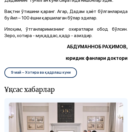
Вақтни ўтишини қаранг. Агар, Дадам ҳаёт бўлганларида
бу йил – 100 ёшни қаршилаган бўлар эдилар.
Илоҳим, ўтганларимизнинг охиратлари обод бўлсин.
Зеро, хотира - муқаддас, қадр - азиздир.
АБДУМАННОБ РАҲИМОВ,
юридик фанлари доктори
9 май – Хотира ва қадрлаш куни
Ұқсас хабарлар