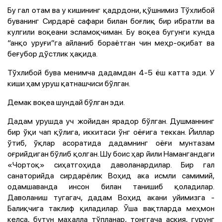
Бу гал отам ва у кишининг қадрдони, қўшнимиз Тўхлибой
буванинг Сирдарё сафари билан боғлиқ бир ибратли ва
кулгили воқеани эсламоқчиман. Бу воқеа бугунги кунда
“анқо уруғи”га айланиб бораётган чин меҳр-оқибат ва
беғубор дўстлик ҳақида.
Тўхлибой бува менимча дадамдан 4-5 ёш катта эди. У
киши ҳам уруш қатнашчиси бўлган.
Демак воқеа шундай бўлган эди.
Дадам урушда уч жойидан ярадор бўлган. Душманнинг
бир ўқи чап қўлига, иккитаси ўнг оёғига теккан. Йиллар
ўтиб, ўқлар асоратида дадамнинг оёғи мунтазам
оғрийдиган бўлиб қолган. Шу боис ҳар йили Намангандаги
«Чортоқ» сиҳатгоҳида даволанардилар. Бир гал
санаторийда сирдарёлик Воҳид ака исмли самимий,
одамшаванда инсон билан танишиб қоладилар.
Даволаниш тугагач, дадам Воҳид акани уйимизга -
Балиқчига таклиф қиладилар. Ўша вақтларда меҳмон
келса, бутун маҳалла тўпланар, тонггача аския, гурунг