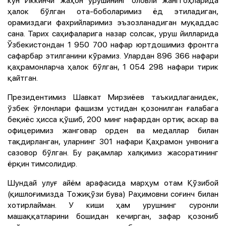
ҳалок бўлган ота-боболаримиз ёд этиладиган,
орамиздаги фахрийларимиз эъзозланадиган муқаддас
сана. Тарих саҳифаларига назар солсак, уруш йилларида
Ўзбекистондан 1 950 700 нафар юртдошимиз фронтга
сафарбар этилганини кўрамиз. Улардан 896 366 нафари
қаҳрамонларча ҳалок бўлган, 1 054 298 нафари тирик
қайтган.
Президентимиз Шавкат Мирзиёев таъкидлаганидек,
ўзбек ўғлонлари фашизм устидан қозонилган ғалабага
беқиёс ҳисса қўшиб, 200 минг нафардан ортиқ аскар ва
офицеримиз жанговар орден ва медаллар билан
тақдирланган, уларнинг 301 нафари Қаҳрамон унвонига
сазовор бўлган. Бу рақамлар халқимиз жасоратининг
ёрқин тимсолидир.
Шундай улуғ айём арафасида марҳум отам Қўзибой
(қишлоғимизда Тожиқўзи бува) Раҳимовни соғинч билан
хотирлайман. У киши ҳам урушнинг суронли
машаққатларини бошидан кечирган, зафар қозониб