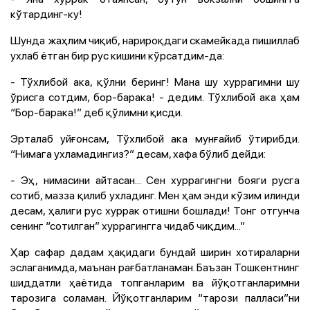
кўтардинг-ку!
Шунда жаҳлим чиқиб, нарироқдаги скамейкада пишиллаб
ухлаб ётган бир рус кишини кўрсатдим-да:
- Тўхлибой ака, қўлни беринг! Мана шу хуррагимни шу
ўрисга сотдим, бор-барака! - дедим. Тўхлибой ака ҳам
“Бор-барака!” деб қўлимни қисди.
Эрталаб уйғонсам, Тўхлибой ака мунғайиб ўтирибди.
“Нимага ухламадингиз?” десам, хафа бўлиб дейди:
- Эҳ, нимасини айтасан... Сен хуррагингни бояги русга
сотиб, мазза қилиб ухладинг. Мен ҳам энди кўзим илинди
десам, ҳалиги рус хуррак отишни бошлади! Тонг отгунча
сенинг “сотилган” хуррагингга чидаб чиқдим...”
Ҳар сафар дадам ҳақидаги бундай ширин хотираларни
эслаганимда, маънан рағбатланаман. Баъзан Тошкентнинг
шиддатли ҳаётида топганларим ва йўқотганларимни
тарозига соламан. Йўқотганларим “тарози палласи”ни