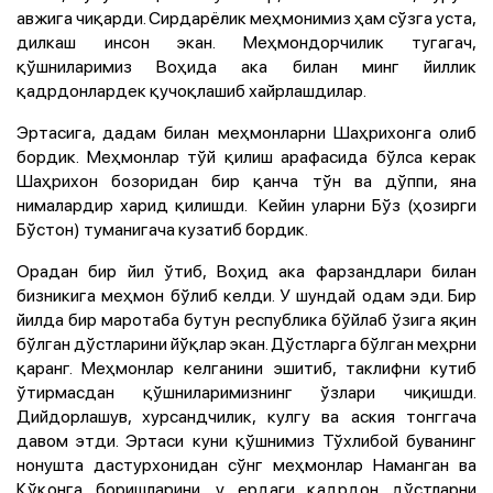
авжига чиқарди. Сирдарёлик меҳмонимиз ҳам сўзга уста,
дилкаш инсон экан. Меҳмондорчилик тугагач,
қўшниларимиз Воҳида ака билан минг йиллик
қадрдонлардек қучоқлашиб хайрлашдилар.
Эртасига, дадам билан меҳмонларни Шаҳрихонга олиб
бордик. Меҳмонлар тўй қилиш арафасида бўлса керак
Шаҳрихон бозоридан бир қанча тўн ва дўппи, яна
нималардир харид қилишди. Кейин уларни Бўз (ҳозирги
Бўстон) туманигача кузатиб бордик.
Орадан бир йил ўтиб, Воҳид ака фарзандлари билан
бизникига меҳмон бўлиб келди. У шундай одам эди. Бир
йилда бир маротаба бутун республика бўйлаб ўзига яқин
бўлган дўстларини йўқлар экан. Дўстларга бўлган меҳрни
қаранг. Меҳмонлар келганини эшитиб, таклифни кутиб
ўтирмасдан қўшниларимизнинг ўзлари чиқишди.
Дийдорлашув, хурсандчилик, кулгу ва аския тонггача
давом этди. Эртаси куни қўшнимиз Тўхлибой буванинг
нонушта дастурхонидан сўнг меҳмонлар Наманган ва
Қўқонга боришларини, у ердаги қадрдон дўстларни