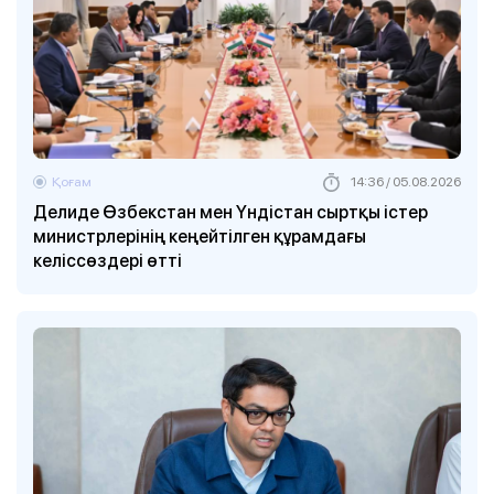
Қоғам
14:36 / 05.08.2026
Делиде Өзбекстан мен Үндістан сыртқы істер
министрлерінің кеңейтілген құрамдағы
келіссөздері өтті