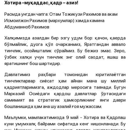
Хотира –муқаддас, қадр – азиз!
Расмда унгдан чапга: Отам Тожикузи Рахимов ва акам
Исмоилжон Рахимов (мархумлар) хамда камина
Абдуманноб Рахимов
Халқимизда азалдан бир эзгу удум бор: қачон, қаерда
бўлмайлик, дуога қўл очарканмиз, Яратгандан аввало
тинчлик, осойишталик сўраймиз. Бу бежиз эмас. Зеро,
ўзбек халқи учун тинчлик энг олий саодат, яшаш ва
яратишнинг бош шартидир.
Давлатимиз раҳбари томонидан юритилаётган
тинчликпарвар сиёсат ҳам айнан мана шу миллий
қадриятларимизга, аждодлар меросига таянади. Бугун
Марказий Осиёдаги қардош давлатлар ўртасидаги
самимият ва стратегик ҳамкорликнинг янги даври
бошланишида ҳам ана шу азалий ғоя мужассам.
Маълумки, мамлакатимизда 9 май - Хотира ва Қадрлаш
куни умумхалқ байрами сифатида кенг нишонланади. Бу
кун Иккинчи жаҳон урушининг оловли жанггоҳларида