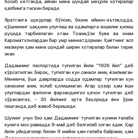
босиб кетганда, айнан мана шундай меҳрли хотиралар
қалбимга таскин беради.
Яратганга шукурлар бўлсин, бизни иймон-эътиқодда,
қўшнининг ҳаққини улуғлаш ва одамларга яхшилик қилиш
руҳида тарбиялаган отам Тожиқўзи бува ва онам
Кароматхонлардан бир умр миннатдорман. Ҳаётнинг асл
мазмуни ҳам мана шундай ширин хотиралар билан тирик
экан.
Дадамнинг паспортида туғилган йили “1926 йил” деб
кўрсатилган. Бироқ, туғилган кун санаси аниқ ёзилмаган.
Менимча, ўша даврларда содда одамлар туғилган кун
санасини аниқ эслаб қолишмаган. Агар ҳозир ҳам ёши
улуғлардан фалончи фарзандингиз қачон туғилган деб
сўрасангиз, - 30 йилнинг эрта баҳорида ёки ўрик
пишганда, деб жавоб беришади.
Шунинг учун биз ҳам Дадамнинг туғилган кунини ғалаба
кунига мос равишда 9-май деб белгилаб олган эдик. Ҳар
йили уйидагилар билан 9 майни ҳам ғалаба байрами, ҳам
Дадамнинг туғилган куни сифатида нишонлар эдик.