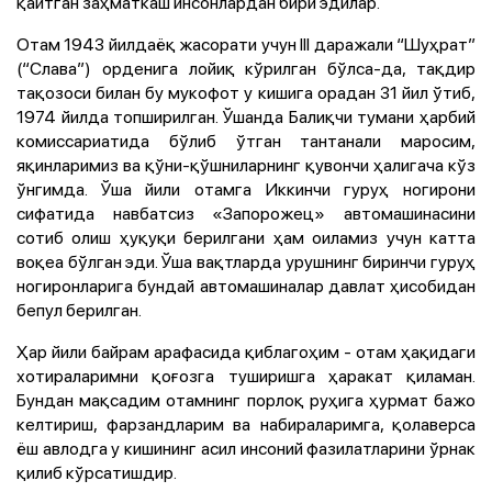
қайтган заҳматкаш инсонлардан бири эдилар.
Отам 1943 йилдаёқ жасорати учун III даражали “Шуҳрат”
(“Слава”) орденига лойиқ кўрилган бўлса-да, тақдир
тақозоси билан бу мукофот у кишига орадан 31 йил ўтиб,
1974 йилда топширилган. Ўшанда Балиқчи тумани ҳарбий
комиссариатида бўлиб ўтган тантанали маросим,
яқинларимиз ва қўни-қўшниларнинг қувончи ҳалигача кўз
ўнгимда. Ўша йили отамга Иккинчи гуруҳ ногирони
сифатида навбатсиз «Запорожец» автомашинасини
сотиб олиш ҳуқуқи берилгани ҳам оиламиз учун катта
воқеа бўлган эди. Ўша вақтларда урушнинг биринчи гуруҳ
ногиронларига бундай автомашиналар давлат ҳисобидан
бепул берилган.
Ҳар йили байрам арафасида қиблагоҳим - отам ҳақидаги
хотираларимни қоғозга туширишга ҳаракат қиламан.
Бундан мақсадим отамнинг порлоқ руҳига ҳурмат бажо
келтириш, фарзандларим ва набираларимга, қолаверса
ёш авлодга у кишининг асил инсоний фазилатларини ўрнак
қилиб кўрсатишдир.