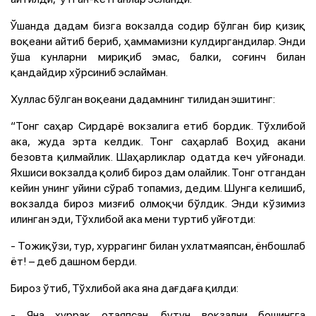
Ўшанда дадам бизга вокзалда содир бўлган бир қизиқ
воқеани айтиб бериб, ҳаммамизни кулдиргандилар. Энди
ўша кунларни мириқиб эмас, балки, соғинч билан
қандайдир хўрсиниб эслайман.
Хуллас бўлган воқеани дадамнинг тилидан эшитинг:
“Тонг саҳар Сирдарё вокзалига етиб бордик. Тўхлибой
ака, жуда эрта келдик. Тонг саҳарлаб Воҳид акани
безовта қилмайлик. Шаҳарликлар одатда кеч уйғонади.
Яхшиси вокзалда қолиб бироз дам олайлик. Тонг отгандан
кейин унинг уйини сўраб топамиз, дедим. Шунга келишиб,
вокзалда бироз мизғиб олмоқчи бўлдик. Энди кўзимиз
илинган эди, Тўхлибой ака мени туртиб уйғотди:
- Тожиқўзи, тур, хуррагинг билан ухлатмаяпсан, ёнбошлаб
ёт! – деб дашном берди.
Бироз ўтиб, Тўхлибой ака яна дағдаға қилди:
- Яна хуррак отаяпсан, бутун вокзални бошингга