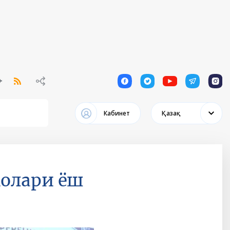
1
1
1
1
1
Кабинет
Қазақ
олари ёш