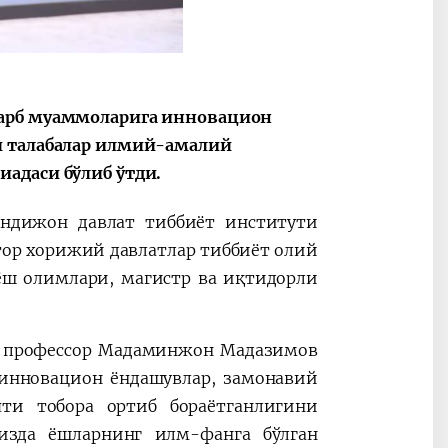
зарб муаммоларига инновацион
и талабалар илмий-амалий
адаси бўлиб ўтди.
Андижон давлат тиббиёт институти
ор хорижий давлатлар тиббиёт олий
ёш олимлари, магистр ва иқтидорли
, профессор Мадаминжон Мадазимов
 инновацион ёндашувлар, замонавий
ти тобора ортиб бораётганлигини
изда ёшларнинг илм-фанга бўлган