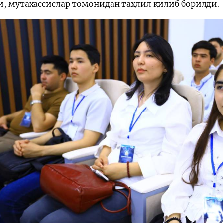
и, мутахассислар томонидан таҳлил қилиб борилди.