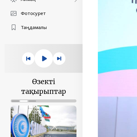
Фотосурет
Таңдамалы
Өзекті
тақырыптар