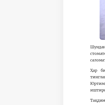
Шунда
стомат
салома
Ҳар б
тингла
Юртими
иштиро
Тақдим