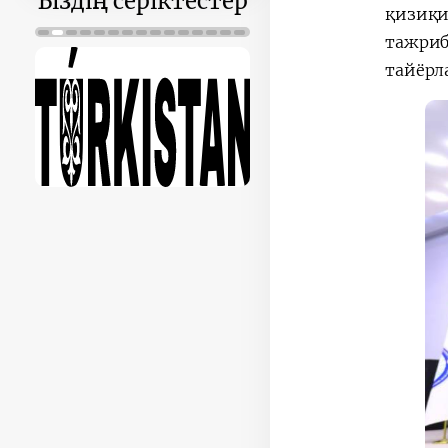
Біздің серіктестер
қизиқ
тажри
тайёрл