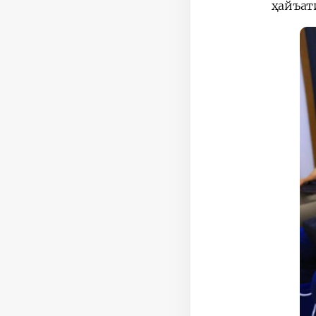
ҳайъат