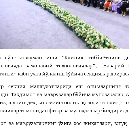
н сўнг анжуман иши “Клиник тиббиётнинг дол
ологияда замонавий технологиялар”, “Назарий
тлиги” каби учта йўналиш бўйича секциялар доирас
ир секция машғулотларида ёш олимларнинг т
нди. Тақдимот ва маърузалар бўйича мунозаралар, 
з, шунингдек, қирғизистонлик, қозоғистонлик, то
кчилар томонидан фикр ва мулоҳазалар билдирилд
от ва маърузаларнинг ўзига хос жиҳатлари, ютуқ