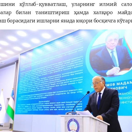
ишини қўллаб-қувватлаш, уларнинг илмий сало
балар билан таништириш ҳамда халқаро майдон
аш борасидаги ишларни янада юқори босқичга кўта