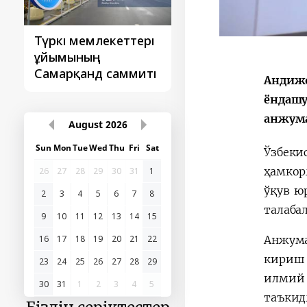
Түркі мемлекеттері
‘Орталық Азия -
ұйымының
Қытай’ бірінші
Самарқанд саммиті
саммиті
Андижо
ёндашу
анжума
August
2026
Sun
Mon
Tue
Wed
Thu
Fri
Sat
Ўзбеки
ҳамкор
26
27
28
29
30
31
1
ўқув ю
2
3
4
5
6
7
8
талаба
9
10
11
12
13
14
15
Анжума
16
17
18
19
20
21
22
кириш 
23
24
25
26
27
28
29
илмий 
30
31
1
2
3
4
5
таъкид