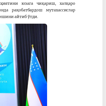
ҳиятини юзага чиқариш, халқаро
да рақобатбардош мутахассислар
ришини айтиб ўтди.