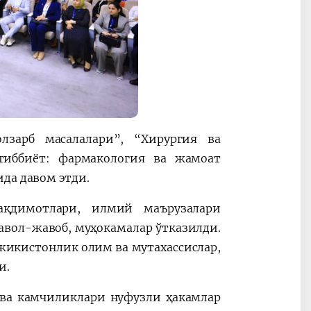
зарб масалалари”, “Хирургия ва
 тиббиёт: фармакология ва жамоат
ида давом этди.
ақдимотлари, илмий маърузалари
савол-жавоб, муҳокамалар ўтказилди.
жикистонлик олим ва мутахассислар,
и.
 ва камчиликлари нуфузли ҳакамлар