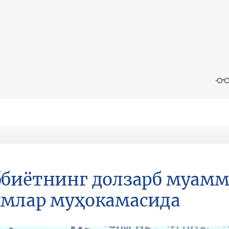
биётнинг долзарб муамм
млар муҳокамасида