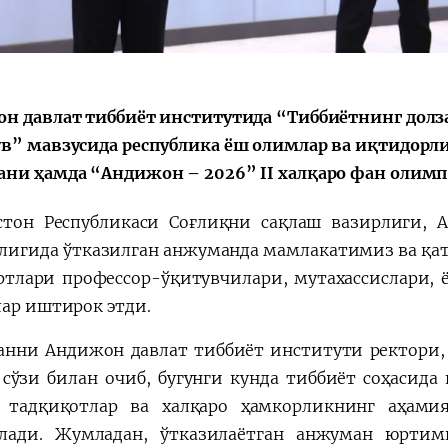
н давлат тиббиёт институтида “Тиббиётнинг дол
в” мавзусида республика ёш олимлар ва иқтидорл
ни ҳамда “Андижон – 2026” II халқаро фан олимпи
стон Республикаси Соғлиқни сақлаш вазирлиги, 
лигида ўтказилган анжуманда мамлакатимиз ва қат
ртлари профессор-ўқитувчилари, мутахассислари, 
лар иштирок этди.
нни Андижон давлат тиббиёт институти ректори
сўзи билан очиб, бугунги кунда тиббиёт соҳасида
тадқиқотлар ва халқаро ҳамкорликнинг аҳамия
лади. Жумладан, ўтказилаётган анжуман юртим