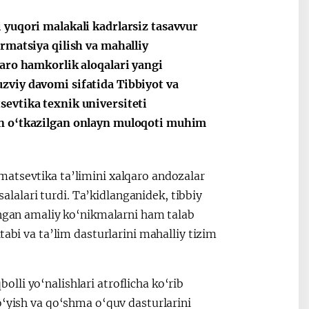
 yuqori malakali kadrlarsiz tasavvur
rmatsiya qilish va mahalliy
qaro hamkorlik aloqalari yangi
zviy davomi sifatida Tibbiyot va
sevtika texnik universiteti
an o‘tkazilgan onlayn muloqoti muhim
matsevtika ta’limini xalqaro andozalar
salalari turdi. Ta’kidlanganidek, tibbiy
angan amaliy ko‘nikmalarni ham talab
tabi va ta’lim dasturlarini mahalliy tizim
li yo‘nalishlari atroflicha ko‘rib
o‘yish va qo‘shma o‘quv dasturlarini