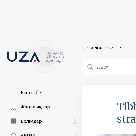
07.08.2026
|
18:49:02
Басты бет
Tib
Жаңалықтар
str
Бөлімдер
Аймақ