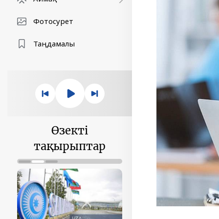
Фотосурет
Таңдамалы
Өзекті
тақырыптар