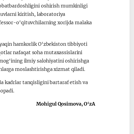
qobatbardoshligini oshirish mumkinligi
uvlarni kiritish, laboratoriya
fessor-o‘qituvchilarning xorijda malaka
 yaqin hamkorlik O‘zbekiston tibbiyoti
otlar nafaqat soha mutaxassislarini
rmog‘ining ilmiy salohiyatini oshirishga
onlarga moslashtirishga xizmat qiladi.
 kadrlar tanqisligini bartaraf etish va
topadi.
Mohigul Qosimova, O‘zA