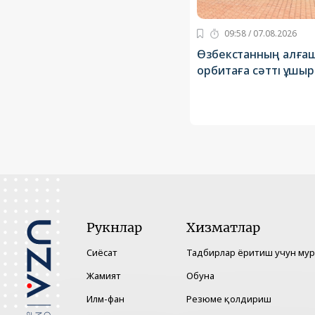
09:58 / 07.08.2026
Өзбекстанның алғаш
орбитаға сәтті ұшы
Рукнлар
Хизматлар
Сиёсат
Тадбирлар ёритиш учун му
Жамият
Обуна
Илм-фан
Резюме қолдириш