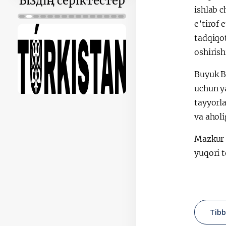
Біздің серіктестер
ishlab 
e’tirof 
tadqiqot
oshirish
Buyuk Br
uchun y
tayyorla
va ahol
Mazkur h
yuqori t
Tibb