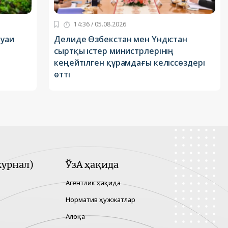
14:36 / 05.08.2026
ауаи
Делиде Өзбекстан мен Үндістан
сыртқы істер министрлерінің
кеңейтілген құрамдағы келіссөздері
өтті
урнал)
ЎзА ҳақида
Агентлик ҳақида
Норматив ҳужжатлар
Алоқа