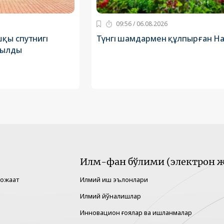
09:56 / 06.08.2026
қы спутнигі
Түнгі шамдармен құлпырған Н
рылды
Илм-фан бўлими (электрон ж
рожаат
Илмий иш эълонлари
Илмий йўналишлар
Инновацион ғоялар ва ишланмалар