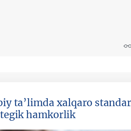
biy ta’limda xalqaro standar
ategik hamkorlik