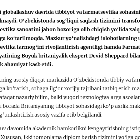
 globallashuv davrida tibbiyot va farmatsevtika sohasini
‘lmaydi. O‘zbekistonda sog‘liqni saqlash tizimini transfo
evtika sanoatini jahon bozoriga olib chiqish yo‘lida xal
ga ko‘tarilmoqda. Mazkur yo‘nalishdagi islohotlarning u
evtika tarmog‘ini rivojlantirish agentligi hamda Farmat
yatining Buyuk britaniyalik ekspert Devid Sheppard bil
ik ahamiyat kasb etdi.
ning asosiy diqqat markazida O‘zbekistonda tibbiy va far
ga ko‘tarish, sohaga ilg‘or xorijiy tajribani tatbiq etish ma
afaqat nazariy bilim, balki yuqori texnologiyalarga asosl
u borada Britaniyaning tibbiyot sohasidagi ko‘p asrlik mak
g‘unlashtirish asosiy vazifa etib belgilandi.
v davomida akademik hamkorlikni kengaytirishning istiqbol
. Xususan, ikki tomonlama diplom berish tizimini yo‘lga q