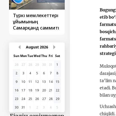
Bugungi
Түркі мемлекеттері
‘Орталық Азия -
etib bo
ұйымының
Қытай’ бірінші
farmats
Самарқанд саммиті
саммиті
bosqich
farmats
rahbari
August
2026
strateg
Sun
Mon
Tue
Wed
Thu
Fri
Sat
26
27
28
29
30
31
1
Muloqot
darajasi
2
3
4
5
6
7
8
ta’lim n
9
10
11
12
13
14
15
etadi. B
16
17
18
19
20
21
22
bilan uy
23
24
25
26
27
28
29
Uchrashu
30
31
1
2
3
4
5
chiqildi