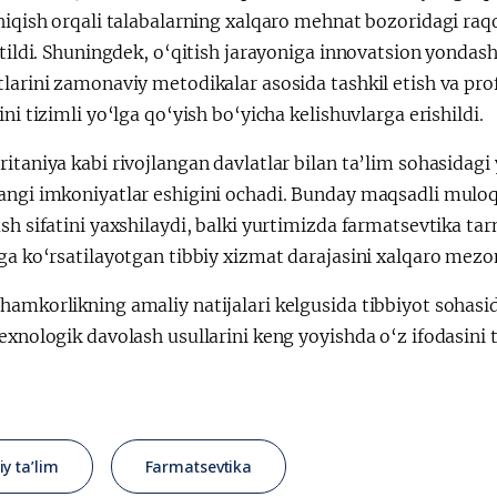
chiqish orqali talabalarning xalqaro mehnat bozoridagi ra
etildi. Shuningdek, o‘qitish jarayoniga innovatsion yondash
larini zamonaviy metodikalar asosida tashkil etish va pro
ini tizimli yo‘lga qo‘yish bo‘yicha kelishuvlarga erishildi.
itaniya kabi rivojlangan davlatlar bilan ta’lim sohasidagi
angi imkoniyatlar eshigini ochadi. Bunday maqsadli muloq
sh sifatini yaxshilaydi, balki yurtimizda farmatsevtika ta
iga ko‘rsatilayotgan tibbiy xizmat darajasini xalqaro mez
amkorlikning amaliy natijalari kelgusida tibbiyot sohasida
exnologik davolash usullarini keng yoyishda o‘z ifodasini 
iy ta’lim
Farmatsevtika