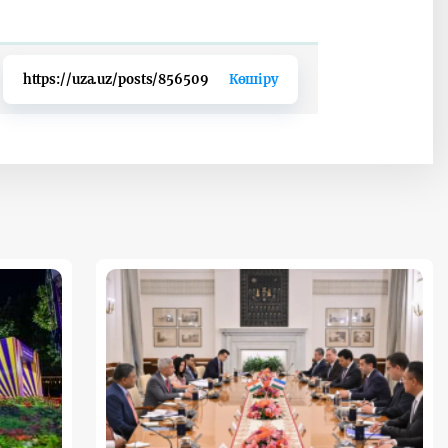
https://uza.uz/posts/856509
Көшіру