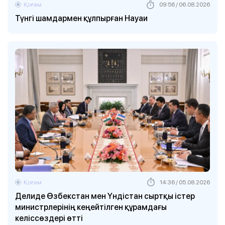
Қоғам
09:56 / 06.08.2026
Түнгі шамдармен құлпырған Науаи
Қоғам
14:36 / 05.08.2026
Делиде Өзбекстан мен Үндістан сыртқы істер
министрлерінің кеңейтілген құрамдағы
келіссөздері өтті