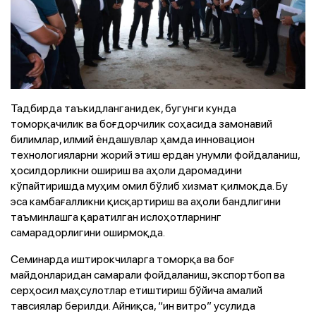
Тадбирда таъкидланганидек, бугунги кунда
томорқачилик ва боғдорчилик соҳасида замонавий
билимлар, илмий ёндашувлар ҳамда инновацион
технологияларни жорий этиш ердан унумли фойдаланиш,
ҳосилдорликни ошириш ва аҳоли даромадини
кўпайтиришда муҳим омил бўлиб хизмат қилмоқда. Бу
эса камбағалликни қисқартириш ва аҳоли бандлигини
таъминлашга қаратилган ислоҳотларнинг
самарадорлигини оширмоқда.
Семинарда иштирокчиларга томорқа ва боғ
майдонларидан самарали фойдаланиш, экспортбоп ва
серҳосил маҳсулотлар етиштириш бўйича амалий
тавсиялар берилди. Айниқса, “ин витро” усулида