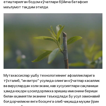
етиштирилган бодом кўчатлари бўйича батафсил
маълумот тақдим этилди.
Мутахассислар ушбу технологиянинг афзалликларига
тўхталиб, “ин витро” усулида олинган кўчатлар касаллик
ва вируслардан холи экани, нав хусусиятлари сақланиши
ҳамда юқори ҳосилдорликка эришиш имконини бериши
билан аҳамиятли эканини таъкидлади. Бу усул замонавий
боғдорчиликни янги босқичга олиб чиқишда муҳим ўрин