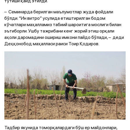
тутиши қайд этилди.
– Семинарда берилган маълумотлар жуда фойдали
бўлди. “Ин витро” усулида етиштирилган бодом
кўчатлари маҳалламиз табиий шароитига мослиги билан
эътиборли. Ушбу тажрибани кенг жорий этиш орқали
аҳоли даромадини ошириш имкони пайдо бўлади, – деди
Деҳқонобод маҳалласи раиси Тоир Қодиров.
Тадбир якунида томорқалардаги бўш ер майдонлари,