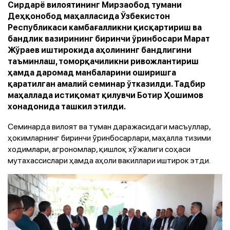
Сирдарё вилоятининг Мирзаобод тумани
Деҳқонобод маҳалласида Ўзбекистон
Республикаси камбағалликни қисқартириш ва
бандлик вазирининг биринчи ўринбосари Марат
Жўраев иштирокида аҳолининг бандлигини
таъминлаш, томорқачиликни ривожлантириш
ҳамда даромад манбаларини оширишга
қаратилган амалий семинар ўтказилди. Тадбир
маҳаллада истиқомат қилувчи Ботир Ҳошимов
хонадонида ташкил этилди.
Семинарда вилоят ва туман даражасидаги масъуллар,
ҳокимларнинг биринчи ўринбосарлари, маҳалла тизими
ходимлари, агрономлар, қишлоқ хўжалиги соҳаси
мутахассислари ҳамда аҳоли вакиллари иштирок этди.