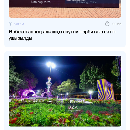
Қоғам
09:58
Өзбекстанның алғашқы спутнигі орбитаға сәтті
ұшырылды