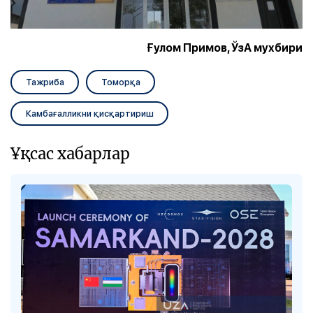
Ғулом Примов, ЎзА мухбири
Тажриба
Томорқа
Камбағалликни қисқартириш
Ұқсас хабарлар