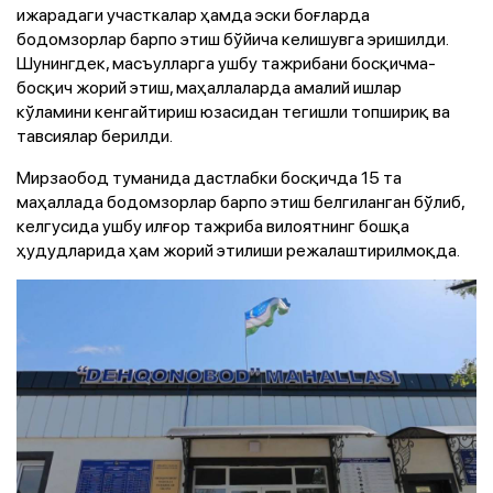
ижарадаги участкалар ҳамда эски боғларда
бодомзорлар барпо этиш бўйича келишувга эришилди.
Шунингдек, масъулларга ушбу тажрибани босқичма-
босқич жорий этиш, маҳаллаларда амалий ишлар
кўламини кенгайтириш юзасидан тегишли топшириқ ва
тавсиялар берилди.
Мирзаобод туманида дастлабки босқичда 15 та
маҳаллада бодомзорлар барпо этиш белгиланган бўлиб,
келгусида ушбу илғор тажриба вилоятнинг бошқа
ҳудудларида ҳам жорий этилиши режалаштирилмоқда.