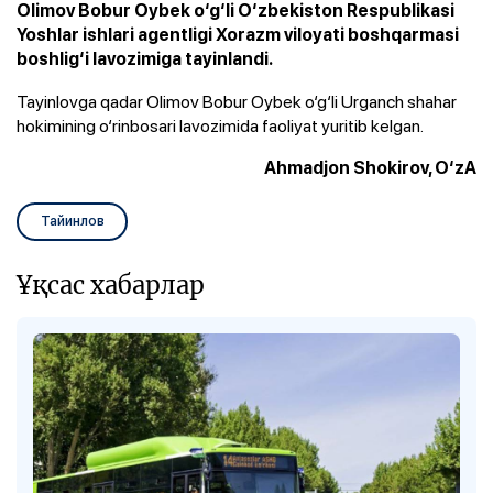
Olimov Bobur Oybek o‘g‘li O‘zbekiston Respublikasi
Yoshlar ishlari agentligi Xorazm viloyati boshqarmasi
boshlig‘i lavozimiga tayinlandi.
Tayinlovga qadar Olimov Bobur Oybek o‘g‘li Urganch shahar
hokimining o‘rinbosari lavozimida faoliyat yuritib kelgan.
Ahmadjon Shokirov, O‘zA
Тайинлов
Ұқсас хабарлар