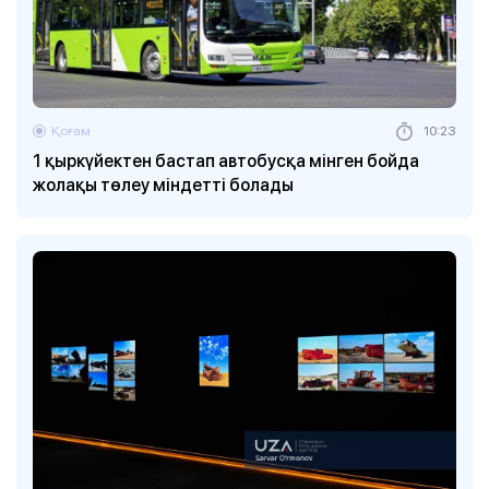
Қоғам
10:23
1 қыркүйектен бастап автобусқа мінген бойда
жолақы төлеу міндетті болады