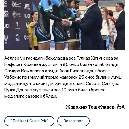
Аёллар ўртасидаги баҳсларда эса Гулназ Хатунсева ва
Нафосат Қозиева жуфтлиги 85 очко билан ғолиб бўлди.
Самира Исмоилова ҳамда Асал Ризаевадан иборат
Ўзбекистон миллий терма жамоаси 25 очко билан кумуш
медални қўлга киритди. Ҳиндистонлик Свасти Сингҳ ва
Пужа Даноле жуфтлиги эса 19 очко билан бронза
медалига сазовор бўлди.
Жавоҳир Тошхўжаев, ЎзА
“Tashkent Grand Prix”
Велоспорт