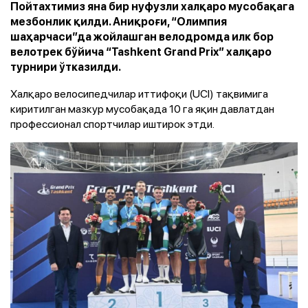
Пойтахтимиз яна бир нуфузли халқаро мусобақага
мезбонлик қилди. Аниқроғи, “Олимпия
шаҳарчаси”да жойлашган велодромда илк бор
велотрек бўйича “Tashkent Grand Prix” халқаро
турнири ўтказилди.
Халқаро велосипедчилар иттифоқи (UCI) тақвимига
киритилган мазкур мусобақада 10 га яқин давлатдан
профессионал спортчилар иштирок этди.