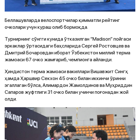
Беллашувларда велоспортчилар қимматли рейтинг
очколари учун кураш олиб бормоқда.
Турнирнинг сўнгги кунида ўтказилган “Madison” пойгаси
эркаклар ўртасидаги баҳсларида Сергей Ростовцев ва
Дмитрий Бочаровдан иборат Ўзбекистон миллий терма
жамоаси 67 очко жамғариб, чемпионга айланди.
Ҳиндистон терма жамоаси вакиллари Вишавжит Сингҳ
ҳамда Ҳаршвир Секхон 45 очко билан иккинчи ўринни
эгаллаган бўлса, Алимардон Жамолдинов ва Муҳриддин
Сапаров жуфтлиги 31 очко билан учинчи поғонадан жой
олди.