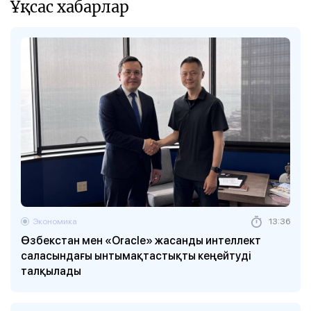
Ұқсас хабарлар
Экономика
13:36
Өзбекстан мен «Oracle» жасанды интеллект
саласындағы ынтымақтастықты кеңейтуді
талқылады