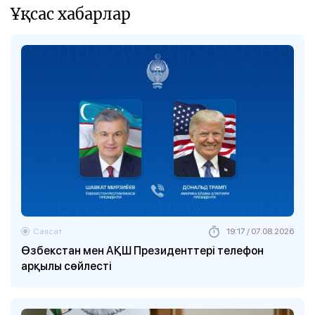
Ұқсас хабарлар
Саясат
19:17 / 07.08.2026
Өзбекстан мен АҚШ Президенттері телефон
арқылы сөйлесті