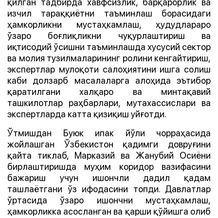
қилган тадбирда хавфсизлик, барқарорлик ва
изчил тараққиётни таъминлаш борасидаги
ҳамкорликни мустаҳкамлаш, ҳудудлараро
ўзаро боғлиқликни чуқурлаштириш ва
иқтисодий ўсишни таъминлашда хусусий сектор
ва молия тузилмаларининг ролини кенгайтириш,
экспертлар мулоқоти салоҳиятини ишга солиш
каби долзарб масалаларга алоҳида эътибор
қаратилгани халқаро ва минтақавий
ташкилотлар раҳбарлари, мутахассислари ва
экспертларда катта қизиқиш уйғотди.
Ўтмишдан Буюк ипак йўли чорраҳасида
жойлашган Ўзбекистон қадимги довруғини
қайта тиклаб, Марказий ва Жанубий Осиёни
бирлаштиришда муҳим коридор вазифасини
бажариш учун ишончли дадил қадам
ташлаётгани ўз ифодасини топди. Давлатлар
ўртасида ўзаро ишончни мустаҳкамлаш,
ҳамкорликка асосланган ва қарши қўйишга олиб