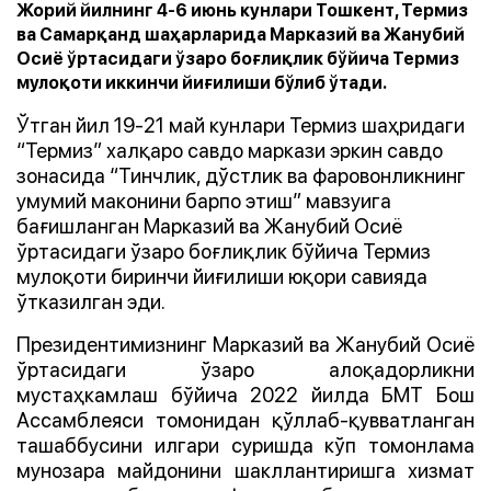
Жорий йилнинг 4-6 июнь кунлари Тошкент, Термиз
ва Самарқанд шаҳарларида Марказий ва Жанубий
Осиё ўртасидаги ўзаро боғлиқлик бўйича Термиз
мулоқоти иккинчи йиғилиши бўлиб ўтади.
Ўтган йил 19-21 май кунлари Термиз шаҳридаги
“Термиз” халқаро савдо маркази эркин савдо
зонасида “Тинчлик, дўстлик ва фаровонликнинг
умумий маконини барпо этиш” мавзуига
бағишланган Марказий ва Жанубий Осиё
ўртасидаги ўзаро боғлиқлик бўйича Термиз
мулоқоти биринчи йиғилиши юқори савияда
ўтказилган эди.
Президентимизнинг
Марказий ва Жанубий Осиё
ўртасидаги ўзаро алоқадорликни
мустаҳкамлаш бўйича 2022 йилда БМТ Бош
Ассамблеяси томонидан қўллаб-қувватланган
ташаббусини илгари суришда кўп томонлама
мунозара майдонини шакллантиришга хизмат