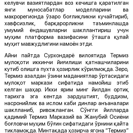
келувчи вазиятлардан воз кечишга қаратилган
янги муносабатлар моделларини ва
макрорегионда ўзаро боғлиқликни кучайтириб,
хавфсизлик, барқарорликни таъминлашда
умумий ёндашувларни шакллантириш учун
муҳим платформа вазифасини ўташга қулай
муҳит мавжудлигини намоён этди.
Айни пайтда Сурхондарё вилоятида Термиз
мулоқоти иккинчи йиғилиши қатнашчиларини
кутиб олишга пухта ҳозирлик кўрилмоқда. Зеро,
Термиз азалдан ўзини маданиятлар ўртасидаги
мулоқот маркази сифатида намойиш этиб
келган шаҳар. Икки ярим минг йилдан ортиқ
тарихга эга кентда зардуштият, буддизм,
насронийлик ва ислом каби динлар анъаналари
шаклланиб, ривожланган. Сўнгги йилларда
қадимий Термиз Марказий ва Жанубий Осиёни
боғловчи муҳим бўғин сифатидаги ўрнини қайта
тикламоқда. Минтақада ҳозирча ягона “Термиз”