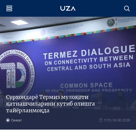
Сурхондарё Термиз мулоқоти
қатнашчиларини кутиб олишга
тайёрланмоқда
Саясат
11:15 / 03.06.2026