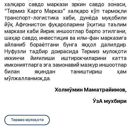
халқаро савдо маркази эркин савдо зонаси,
“Термиз Карго Марказ” халқаро кўп тармоқли
транспорт-логистика хаби, дунёда муқобили
йўқ Афғонистон фуқароларини ўқитиш таълим
маркази каби йирик иншоотлар барпо этилгани,
шаҳар савдо, инвестиция ва илм-фан марказига
айланиб бораётгани бунга яққол далилдир.
Нуфузли тадбир доирасида Термиз мулоқоти
иккинчи йиғилиши иштирокчиларини катта
имкониятларга эга замонавий мазкур иншоотлар
билан яқиндан таништириш ҳам
мўлжалланмоқда.
Холмўмин Маматрайимов,
ЎзА мухбири
Термиз мулоқоти